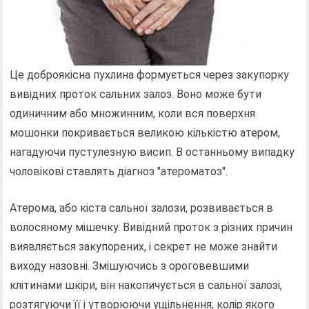
Це доброякісна пухлина формується через закупорку
вивідних проток сальних залоз. Воно може бути
одиничним або множинним, коли вся поверхня
мошонки покривається великою кількістю атером,
нагадуючи пустулезную висип. В останньому випадку
чоловікові ставлять діагноз "атероматоз".
Атерома, або кіста сальної залози, розвивається в
волосяному мішечку. Вивідний проток з різних причин
виявляється закупорених, і секрет не може знайти
виходу назовні. Змішуючись з ороговевшими
клітинами шкіри, він накопичується в сальної залозі,
розтягуючи її і утворюючи ущільнення, колір якого