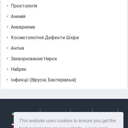
Проктологія
Анемія
Аневризма
Косметологічні Дефекти Шкіри
Ангіна
Захворювання Нирок
Набряк
Інфекції (вірусні, Бактеріальні)
Українська
Български
Česky
Hrvatski
This website uses cookies to ensure you get the
Polski
Slovenský
Slovenščina
Сербиан