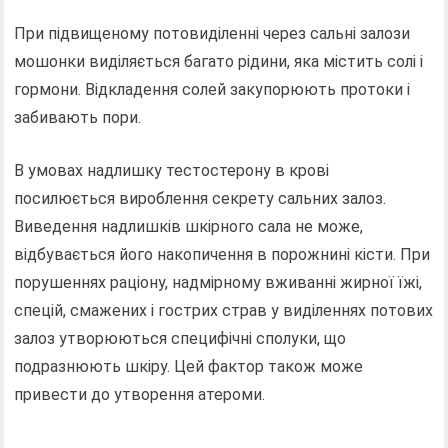
При підвищеному потовиділенні через сальні залози
мошонки виділяється багато рідини, яка містить солі і
гормони. Відкладення солей закупорюють протоки і
забивають пори.
В умовах надлишку тестостерону в крові
посилюється вироблення секрету сальних залоз.
Виведення надлишків шкірного сала не може,
відбувається його накопичення в порожнині кісти. При
порушеннях раціону, надмірному вживанні жирної їжі,
спецій, смажених і гострих страв у виділеннях потових
залоз утворюються специфічні сполуки, що
подразнюють шкіру. Цей фактор також може
привести до утворення атероми.