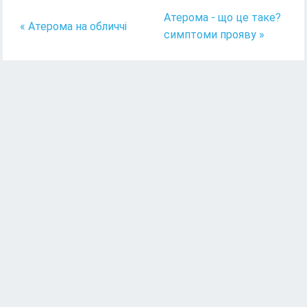
Атерома - що це таке?
« Атерома на обличчі
симптоми прояву »