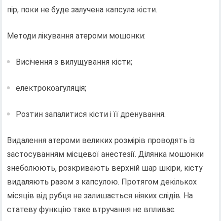
пір, поки не буде залучена капсула кісти.
Методи лікування атероми мошонки:
Висічення з вилущування кісти;
електрокоагуляція;
Розтин запалитися кісти і її дренування.
Видалення атероми великих розмірів проводять із
застосуванням місцевої анестезії. Ділянка мошонки
знеболюють, розкривають верхній шар шкіри, кісту
видаляють разом з капсулою. Протягом декількох
місяців від рубця не залишається ніяких слідів. На
статеву функцію таке втручання не впливає.