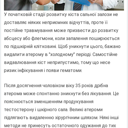
У початковій стадії розвитку кіста сальної залози не
доставляє ніяких неприємних відчуттів, проте її
постійне травмування може призвести до розвитку
абсцесу або флегмони, коли запалення поширюється
по підшкірній клітковині. Щоб уникнути цього, бажано
видалити атерому в "холодному" періоді. Самостійне
видавлювання кіст неприпустимо, тому що несе
ризик інфікування і появи гематоми.
Після досягнення чоловіком віку 35 років дрібна
атерома може спонтанно зникнути без лікування. Це
пояснюється зменшенням продукування
тестостерону і шкірного сала. Великі атероми
підлягають видаленню хірургічним шляхом. Ніякі інші
методи не принесуть остаточного одужання до тих