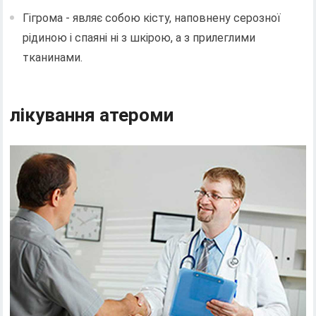
Гігрома - являє собою кісту, наповнену серозної
рідиною і спаяні ні з шкірою, а з прилеглими
тканинами.
лікування атероми