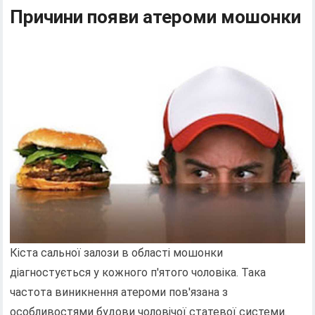
Причини появи атероми мошонки
Кіста сальної залози в області мошонки
діагностується у кожного п'ятого чоловіка. Така
частота виникнення атероми пов'язана з
особливостями будови чоловічої статевої системи.