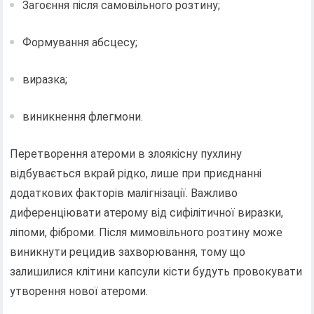
Загоєння після самовільного розтину;
Формування абсцесу;
виразка;
виникнення флегмони.
Перетворення атероми в злоякісну пухлину
відбувається вкрай рідко, лише при приєднанні
додаткових факторів малігнізації. Важливо
диференціювати атерому від сифілітичної виразки,
ліпоми, фіброми. Після мимовільного розтину може
виникнути рецидив захворювання, тому що
залишилися клітини капсули кісти будуть провокувати
утворення нової атероми.