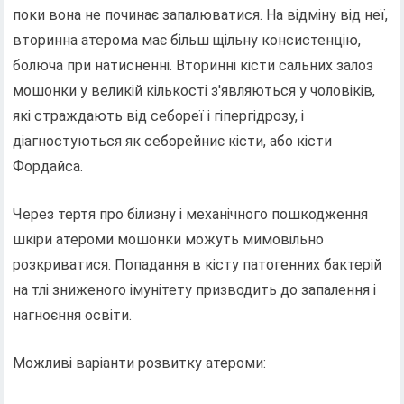
поки вона не починає запалюватися. На відміну від неї,
вторинна атерома має більш щільну консистенцію,
болюча при натисненні. Вторинні кісти сальних залоз
мошонки у великій кількості з'являються у чоловіків,
які страждають від себореї і гіпергідрозу, і
діагностуються як себорейниє кісти, або кісти
Фордайса.
Через тертя про білизну і механічного пошкодження
шкіри атероми мошонки можуть мимовільно
розкриватися. Попадання в кісту патогенних бактерій
на тлі зниженого імунітету призводить до запалення і
нагноєння освіти.
Можливі варіанти розвитку атероми: