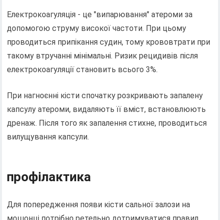
Електрокоагуляція - це "випарювання" атероми за
допомогою струму високої частоти. При цьому
проводиться припікання судин, тому крововтрати при
такому втручанні мінімальні. Ризик рецидивів після
електрокоагуляції становить всього 3%.
При нагноєнні кісти спочатку розкривають запалену
капсулу атероми, видаляють її вміст, встановлюють
дренаж. Після того як запалення стихне, проводиться
вилущування капсули.
профілактика
Для попередження появи кісти сальної залози на
мошонці потрібно ретельно дотримуватися правил