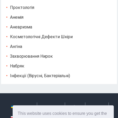
Проктологія
Анемія
Аневризма
Косметологічні Дефекти Шкіри
Ангіна
Захворювання Нирок
Набряк
Інфекції (вірусні, Бактеріальні)
Українська
Български
Česky
Hrvatski
This website uses cookies to ensure you get the
Polski
Slovenský
Slovenščina
Сербиан