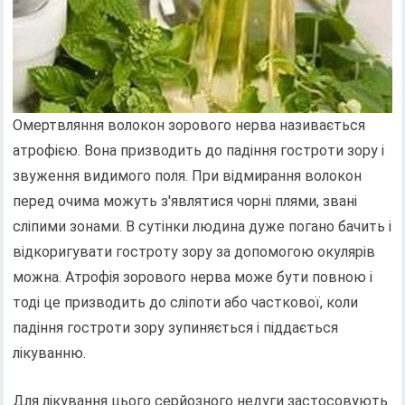
Омертвляння волокон зорового нерва називається
атрофією. Вона призводить до падіння гостроти зору і
звуження видимого поля. При відмирання волокон
перед очима можуть з'являтися чорні плями, звані
сліпими зонами. В сутінки людина дуже погано бачить і
відкоригувати гостроту зору за допомогою окулярів
можна. Атрофія зорового нерва може бути повною і
тоді це призводить до сліпоти або часткової, коли
падіння гостроти зору зупиняється і піддається
лікуванню.
Для лікування цього серйозного недуги застосовують