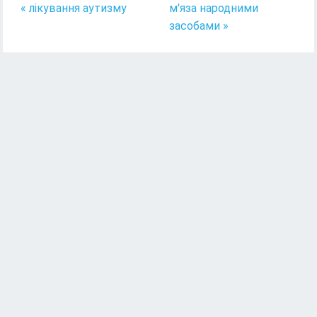
« лікування аутизму
м'яза народними
засобами »