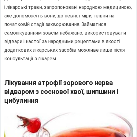
і лікарські трави, запропоновані народною медициною,
але допоможуть вони, до певної міри, тільки на
початковій стадії захворювання. Займатися
самолікуванням зовсім небажано, використовувати
відвари і настої за народними рецептами в якості
додаткових лікарських засобів можливе лише після
консультації з лікарем.
Лікування атрофії зорового нерва
відваром з соснової хвої, шипшини і
цибулиння