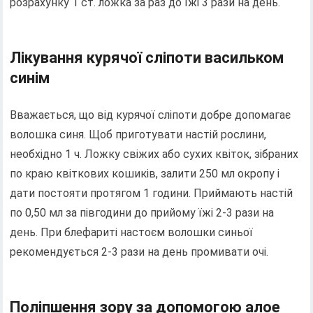
розрахунку 1 ст. ложка за раз до їжі 3 рази на день.
Лікування курячої сліпоти васильком
синім
Вважається, що від курячої сліпоти добре допомагає
волошка синя. Щоб приготувати настій рослини,
необхідно 1 ч. Ложку свіжих або сухих квіток, зібраних
по краю квіткових кошиків, залити 250 мл окропу і
дати постояти протягом 1 години. Приймають настій
по 0,50 мл за півгодини до прийому їжі 2-3 рази на
день. При блефариті настоєм волошки синьої
рекомендується 2-3 рази на день промивати очі.
Поліпшення зору за допомогою алое