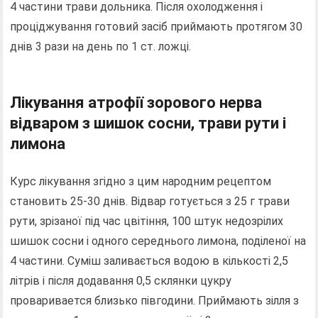
4 частини трави дольника. Після охолодження і
проціджування готовий засіб приймають протягом 30
днів 3 рази на день по 1 ст. ложці.
Лікування атрофії зорового нерва
відваром з шишок сосни, трави рути і
лимона
Курс лікування згідно з цим народним рецептом
становить 25-30 днів. Відвар готується з 25 г трави
рути, зрізаної під час цвітіння, 100 штук недозрілих
шишок сосни і одного середнього лимона, поділеної на
4 частини. Суміш заливається водою в кількості 2,5
літрів і після додавання 0,5 склянки цукру
проваривается близько півгодини. Приймають зілля з