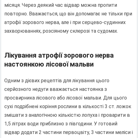
місяця. Через деякий час відвар можна пропити
повторно. Вважається, що він допомагає не тільки при
атрофії зорового нерва, але і при серцево-судинних
захворюваннях, розсіяному склерозі та судомах.
Лікування атрофії зорового нерва
настоянкою лісової мальви
Одним з дієвих рецептів для лікування цього
серйозного недуги вважається настоянка з
просвирника лісового або лісової мальви. Для цього
сухі подрібнені коріння рослини в кількості 3 ст. ложок
змішати з аналогічною кількістю лопуха і проварити в
1,5 літрах води приблизно з півгодини. У готовий
відвар додати 2 частини первоцвіту, 3 частини меліси і