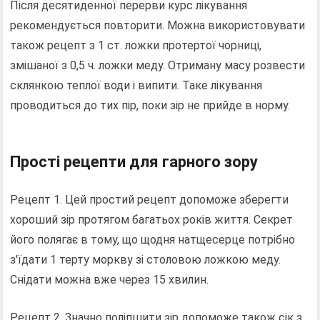
Після десятиденної перерви курс лікування
рекомендується повторити. Можна використовувати
також рецепт з 1 ст. ложки протертої чорниці,
змішаної з 0,5 ч. ложки меду. Отриману масу розвести
склянкою теплої води і випити. Таке лікування
проводиться до тих пір, поки зір не прийде в норму.
Прості рецепти для гарного зору
Рецепт 1. Цей простий рецепт допоможе зберегти
хороший зір протягом багатьох років життя. Секрет
його полягає в тому, що щодня натщесерце потрібно
з'їдати 1 терту моркву зі столовою ложкою меду.
Снідати можна вже через 15 хвилин.
Рецепт 2. Значно поліпшити зір допоможе також сік з