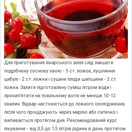
Для приготування лікарського зілля слід змішати
подрібнену соснову хвою - 5 ст. ложок, лушпиння
цибулі - 2 ст. ложки і сушені плоди шипшини - 2 ст.
ложки. Залити підготовлену суміш літром води і
прокип'ятити на повільному вогні не менше 10-12
хвилин. Відвар настоюється до повного охолодження,
після чого проціджують через марлю або ситечко і
випивається протягом дня. Рекомендований курс
лікування - від 0,5 до 1,5 літрів рідини в день протягом