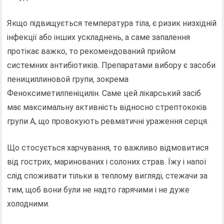
Якщо підвищується температура тіла, є ризик низхідній
інфекції або інших ускладнень, а саме запалення
протікає важко, то рекомендований прийом
системних антибіотиків. Препаратами вибору є засоби
пенициллиновой групи, зокрема
Феноксиметилпеніцилін. Саме цей лікарський засіб
має максимальну активність відносно стрептококів
групи А, що провокують ревматичні ураження серця.
Що стосується харчування, то важливо відмовитися
від гострих, маринованих і солоних страв. Їжу і напої
слід споживати тільки в теплому вигляді, стежачи за
тим, щоб вони були не надто гарячими і не дуже
холодними.