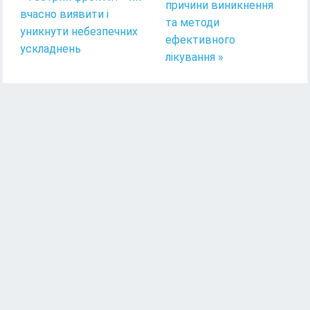
причини виникнення
вчасно виявити і
та методи
уникнути небезпечних
ефективного
ускладнень
лікування »