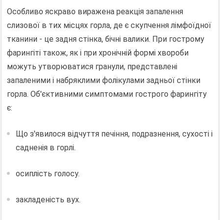
Особливо яскраво виражена реакція запалення
слизової в тих місцях горла, де є скупчення лімфоїдної
тканини - це задня стінка, бічні валики. При гострому
фарингіті також, як і при хронічній формі хвороби
можуть утворюватися гранули, представлені
запаленими і набряклими фолікулами задньої стінки
горла. Об'єктивними симптомами гострого фарингіту
є:
Що з'явилося відчуття печіння, подразнення, сухості і
садненія в горлі.
осиплість голосу.
закладеність вух.