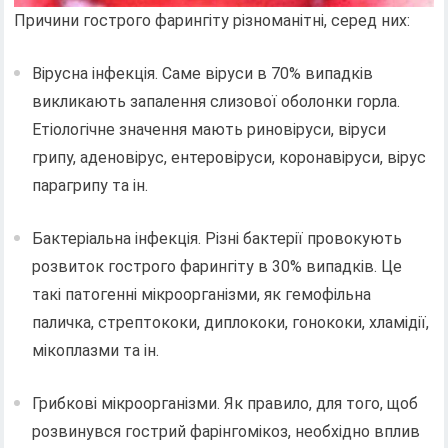
Причини гострого фарингіту різноманітні, серед них:
Вірусна інфекція. Саме віруси в 70% випадків
викликають запалення слизової оболонки горла.
Етіологічне значення мають риновіруси, віруси
грипу, аденовірус, ентеровіруси, коронавіруси, вірус
парагрипу та ін.
Бактеріальна інфекція. Різні бактерії провокують
розвиток гострого фарингіту в 30% випадків. Це
такі патогенні мікроорганізми, як гемофільна
паличка, стрептококи, диплококи, гонококи, хламідії,
мікоплазми та ін.
Грибкові мікроорганізми. Як правило, для того, щоб
розвинувся гострий фарінгомікоз, необхідно вплив