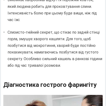
який людина робить для проковтування слини.
Інтенсивність болю при цьому буде вище, ніж під
час їжі.
Слизисто-гнійний секрет, що стікає по задній стінці
горла, змушує хворого кашляти. Для того, щоб
позбутися від мокротиння, хворий буде постійно
покахикувати, намагаючись позбутися від густого
секрету. Особливо сильний кашель в ранкові години
або під час тривалої розмови.
Діагностика гострого фарингіту