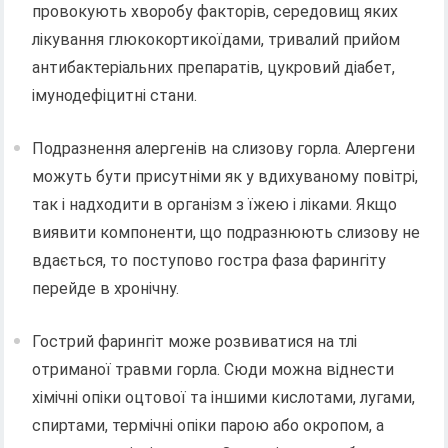
провокують хворобу факторів, середовищ яких
лікування глюкокортикоїдами, тривалий прийом
антибактеріальних препаратів, цукровий діабет,
імунодефіцитні стани.
Подразнення алергенів на слизову горла. Алергени
можуть бути присутніми як у вдихуваному повітрі,
так і надходити в організм з їжею і ліками. Якщо
виявити компоненти, що подразнюють слизову не
вдається, то поступово гостра фаза фарингіту
перейде в хронічну.
Гострий фарингіт може розвиватися на тлі
отриманої травми горла. Сюди можна віднести
хімічні опіки оцтової та іншими кислотами, лугами,
спиртами, термічні опіки парою або окропом, а