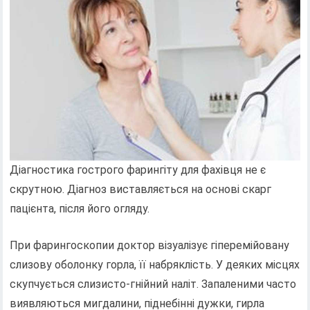
Діагностика гострого фарингіту для фахівця не є
скрутною. Діагноз виставляється на основі скарг
пацієнта, після його огляду.
При фарингоскопии доктор візуалізує гіперемійовану
слизову оболонку горла, її набряклість. У деяких місцях
скупчується слизисто-гнійний наліт. Запаленими часто
виявляються мигдалини, піднебінні дужки, гирла