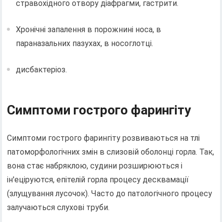
стравохідного отвору діафрагми, гастрити.
Хронічні запалення в порожнині носа, в
параназальних пазухах, в носоглотці.
дисбактеріоз.
Симптоми гострого фарингіту
Симптоми гострого фарингіту розвиваються на тлі
патоморфологічних змін в слизовій оболонці горла. Так,
вона стає набряклою, судини розширюються і
ін'еціруются, епітелій горла процесу десквамації
(злущування лусочок). Часто до патологічного процесу
залучаються слухові труби.