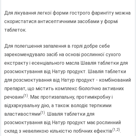
Для лікування легкої форми гострого фарингіту можна
скористатися антисептичними засобами у формі
таблеток.
Для полегшення запалення в горлі добре себе
зарекомендувало засіб на основі рослинної сухого
екстракту і есенціального масла Шавлія таблетки для
розсмоктування від Натур продукт. Шавлія таблетки
для розсмоктування від Натур продукт - комбінований
препарат, що містить комплекс біологічно активних
(1)
речовин
. Має протизапальну, протимікробну і
відхаркувальну дію, а також володіє терпкими
(1)
властивостями
. Шавлія таблетки для
розсмоктування від Натур продукт має рослинний
(1,2)
склад з невеликою кількістю побічних ефектів
.