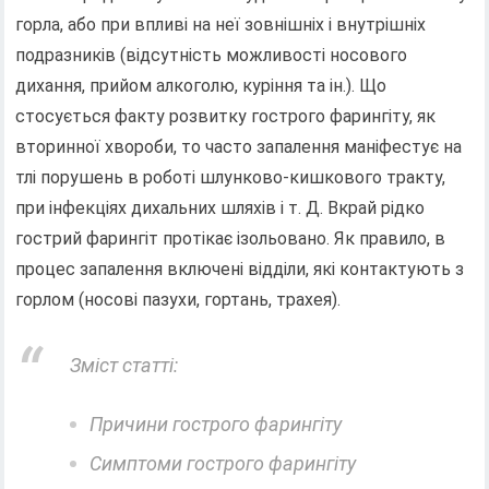
горла, або при впливі на неї зовнішніх і внутрішніх
подразників (відсутність можливості носового
дихання, прийом алкоголю, куріння та ін.). Що
стосується факту розвитку гострого фарингіту, як
вторинної хвороби, то часто запалення маніфестує на
тлі порушень в роботі шлунково-кишкового тракту,
при інфекціях дихальних шляхів і т. Д. Вкрай рідко
гострий фарингіт протікає ізольовано. Як правило, в
процес запалення включені відділи, які контактують з
горлом (носові пазухи, гортань, трахея).
Зміст статті:
Причини гострого фарингіту
Симптоми гострого фарингіту