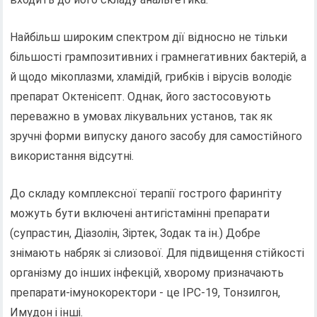
Найбільш широким спектром дії відносно не тільки
більшості грампозитивних і грамнегативних бактерій, а
й щодо мікоплазми, хламідій, грибків і вірусів володіє
препарат Октенісепт. Однак, його застосовують
переважно в умовах лікувальних установ, так як
зручні форми випуску даного засобу для самостійного
використання відсутні.
До складу комплексної терапії гострого фарингіту
можуть бути включені антигістамінні препарати
(супрастин, Діазолін, Зіртек, Зодак та ін.) Добре
знімають набряк зі слизової. Для підвищення стійкості
організму до інших інфекцій, хворому призначають
препарати-імунокоректори - це ІРС-19, Тонзилгон,
Имудон і інші.