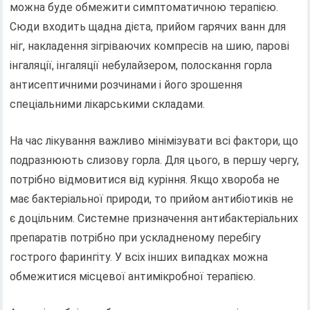
можна буде обмежити симптоматичною терапією.
Сюди входить щадна дієта, прийом гарячих ванн для
ніг, накладення зігріваючих компресів на шию, парові
інгаляції, інгаляції небулайзером, полоскання горла
антисептичними розчинами і його зрошення
спеціальними лікарськими складами.
На час лікування важливо мінімізувати всі фактори, що
подразнюють слизову горла. Для цього, в першу чергу,
потрібно відмовитися від куріння. Якщо хвороба не
має бактеріальної природи, то прийом антибіотиків не
є доцільним. Системне призначення антибактеріальних
препаратів потрібно при ускладненому перебігу
гострого фарингіту. У всіх інших випадках можна
обмежитися місцевої антимікробної терапією.