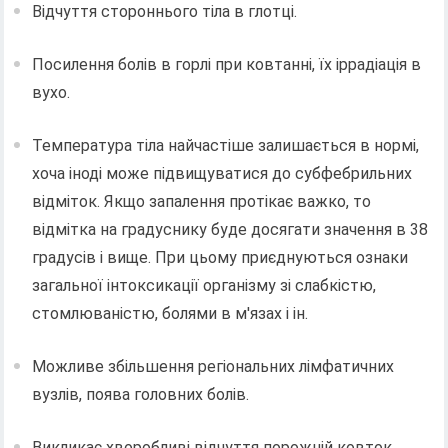
Відчуття стороннього тіла в глотці.
Посилення болів в горлі при ковтанні, їх іррадіація в
вухо.
Температура тіла найчастіше залишається в нормі,
хоча іноді може підвищуватися до субфебрильних
відміток. Якщо запалення протікає важко, то
відмітка на градуснику буде досягати значення в 38
градусів і вище. При цьому приєднуються ознаки
загальної інтоксикації організму зі слабкістю,
стомлюваністю, болями в м'язах і ін.
Можливе збільшення регіональних лімфатичних
вузлів, поява головних болів.
Викликає хворобливі відчуття порожній ковток,