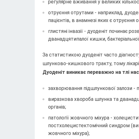
регулярне вживання у великих кількост
отруєння отрутами - наприклад, дуоде
пацієнтів, в анамнезі яких є отруєння
глистяні інвазії - дуоденіт починає р
дванадцятипалої кишки, бактеріальної 
За статистикою дуоденіт часто діагност
шлунково-кишкового тракту, тому лікарі
Дуоденіт виникає переважно на тлі нас
захворювання підшлункової залози - п
виразкова хвороба шлунка та дванадц
органів;
патології жовчного міхура - холецисти
постхолецистектомічний синдром (вини
жовчного міхура);