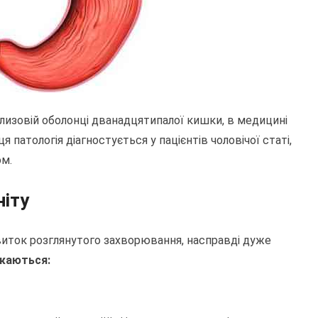
лизовій оболонці дванадцятипалої кишки, в медицині
я патологія діагностується у пацієнтів чоловічої статі,
ом.
ніту
виток розглянутого захворювання, насправді дуже
ажаються: