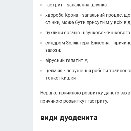
гастрит - запалення шлунка;
хвороба Крона - запальний процес, щ
стінки, може бути присутнім у всіх ві
пухлини органів шлунково-кишкового т
синдром Золлінгера-Еллісона - причи
залози;
вірусний гепатит А;
целіакія - порушення роботи травної
тонкої кишки.
Нерідко причиною розвитку даного захво
причиною розвитку і гастриту.
види дуоденита