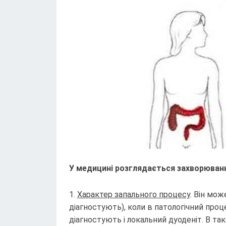
У медицині розглядається захворюван
Характер запального процесу
. Він мо
діагностують), коли в патологічний про
діагностують і локальний дуоденіт. В та