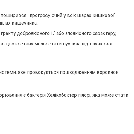
о поширився і прогресуючий у всіх шарах кишкової
дділах кишечника;
ракту доброякісного і / або злоякісного характеру;
ною цього стану може стати пухлина підшлункової
 системи, яке провокується пошкодженням ворсинок
рювання є бактерія Хелікобактер пілорі, яка може стати