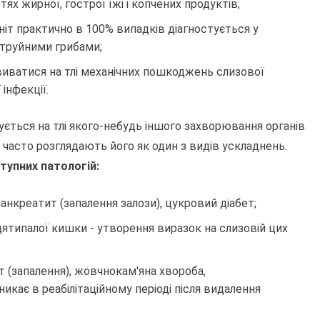
ях жирної, гострої їжі і копчених продуктів;
ніт практично в 100% випадків діагностується у
 отруйними грибами;
озвиватися на тлі механічних пошкоджень слизової
інфекції.
ується на тлі якого-небудь іншого захворювання органів
 часто розглядають його як один з видів ускладнень.
тупних патологій:
анкреатит (запалення залози), цукровий діабет;
ятипалої кишки - утворення виразок на слизовій цих
т (запалення), жовчнокам'яна хвороба,
кає в реабілітаційному періоді після видалення