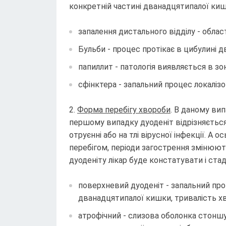
конкретній частині дванадцятипалої киш
запалення дистального відділу - обла
Бульби - процес протікає в цибулині 
папиллит - патологія виявляється в з
сфінктера - запальний процес локаліз
Форма перебігу хвороби
. В даному вип
першому випадку дуоденіт відрізняється
отруєнні або на тлі вірусної інфекції. А
перебігом, періоди загострення змінюють
дуоденіту лікар буде констатувати і ста
поверхневий дуоденіт - запальний про
дванадцятипалої кишки, тривалість х
атрофічний - слизова оболонка стоншу