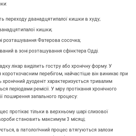
ки:
сть переходу дванадцятипалої кишки в худу;
дванадцятипалої кишки;
оні розташування Фатерова сосочка;
ований в зоні розташування сфінктера Одді.
адку лікар виділить гостру або хронічну форму. У
 короткочасним перебігом, найчастіше він виникає при
 ось хронічний дуоденіт характеризується тривалим
ся періодами ремісії. У міру протікання хронічного
дії поширення запального процесу:
цес протікає тільки в верхньому шарі слизової
вороби становить максимум 3 місяці;
ється, в патологічний процес втягуються залози