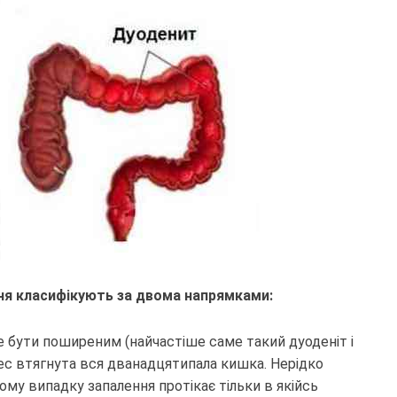
ня класифікують за двома напрямками:
же бути поширеним (найчастіше саме такий дуоденіт і
цес втягнута вся дванадцятипала кишка. Нерідко
кому випадку запалення протікає тільки в якійсь