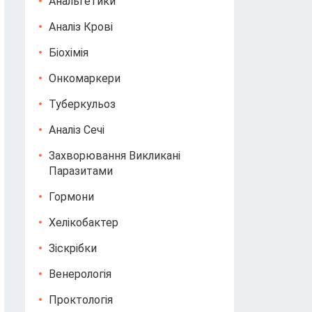
Анальгетики
Аналіз Крові
Біохімія
Онкомаркери
Туберкульоз
Аналіз Сечі
Захворювання Викликані
Паразитами
Гормони
Хелікобактер
Зіскрібки
Венерологія
Проктологія