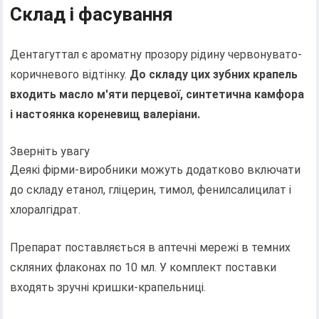
Склад і фасування
Дентагуттал є ароматну прозору рідину червонувато-
коричневого відтінку.
До складу цих зубних крапель
входить масло м'яти перцевої, синтетична камфора
і настоянка кореневищ валеріани.
Зверніть увагу
Деякі фірми-виробники можуть додатково включати
до складу етанол, гліцерин, тимол, фенилсалицилат і
хлоралгідрат.
Препарат поставляється в аптечні мережі в темних
скляних флаконах по 10 мл. У комплект поставки
входять зручні кришки-крапельниці.