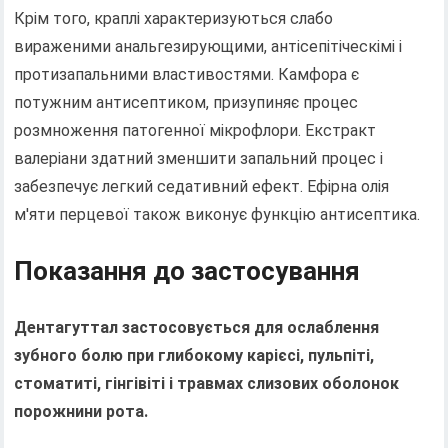
Крім того, краплі характеризуються слабо
вираженими анальгезирующими, антісепітіческімі і
протизапальними властивостями. Камфора є
потужним антисептиком, призупиняє процес
розмноження патогенної мікрофлори. Екстракт
валеріани здатний зменшити запальний процес і
забезпечує легкий седативний ефект. Ефірна олія
м'яти перцевої також виконує функцію антисептика.
Показання до застосування
Дентагуттал застосовується для ослаблення
зубного болю при глибокому карієсі, пульпіті,
стоматиті, гінгівіті і травмах слизових оболонок
порожнини рота.