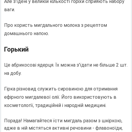
Але з'їдені у великій кількості горіхи сприяють набору
ваги.
Про користь мигдального молока з рецептом
домашнього напою.
Горький
Це абрикосові ядерця. Їх можна з'їдати не більше 2 шт.
на добу.
Гірка різновид служить сировиною для отримання
ефірного мигдалевої олії. Його використовують в
косметології, традиційній і народній медицині.
Порада! Намагайтеся їсти мигдаль разом з шкіркою,
адже в ній містяться активні речовини - флавоноїди,