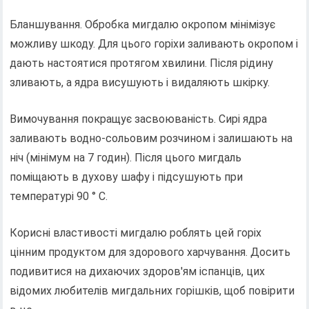
Бланшування. Обробка мигдалю окропом мінімізує
можливу шкоду. Для цього горіхи заливають окропом і
дають настоятися протягом хвилини. Після рідину
зливають, а ядра висушують і видаляють шкірку.
Вимочування покращує засвоюваність. Сирі ядра
заливають водно-сольовим розчином і залишають на
ніч (мінімум на 7 годин). Після цього мигдаль
поміщають в духову шафу і підсушують при
температурі 90 ° С.
Корисні властивості мигдалю роблять цей горіх
цінним продуктом для здорового харчування. Досить
подивитися на дихаючих здоров'ям іспанців, цих
відомих любителів мигдальних горішків, щоб повірити