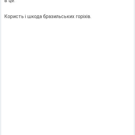
в це.
Користь і шкода бразильських горіхів.