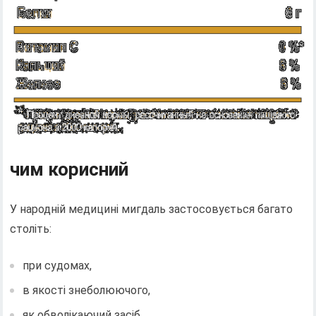
чим корисний
У народній медицині мигдаль застосовується багато
століть:
при судомах,
в якості знеболюючого,
як обволікаючий засіб.