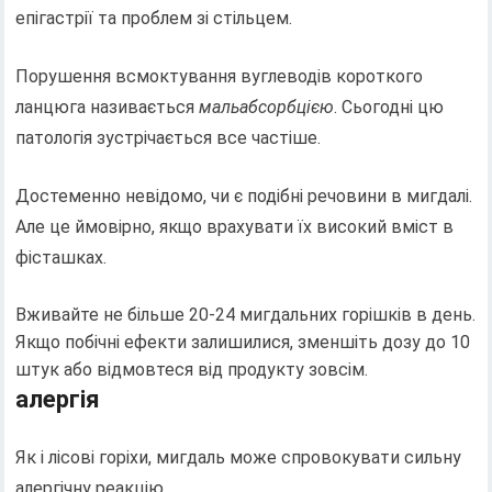
епігастрії та проблем зі стільцем.
Порушення всмоктування вуглеводів короткого
ланцюга називається
мальабсорбцією
. Сьогодні цю
патологія зустрічається все частіше.
Достеменно невідомо, чи є подібні речовини в мигдалі.
Але це ймовірно, якщо врахувати їх високий вміст в
фісташках.
Вживайте не більше 20-24 мигдальних горішків в день.
Якщо побічні ефекти залишилися, зменшіть дозу до 10
штук або відмовтеся від продукту зовсім.
алергія
Як і лісові горіхи, мигдаль може спровокувати сильну
алергічну реакцію.