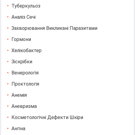
Туберкульоз
Аналіз Сечі
Захворювання Викликані Паразитами
Гормони
Хелікобактер
Зіскрібки
Венерологія
Проктологія
Анемія
Аневризма
Косметологічні Дефекти Шкіри
Ангіна