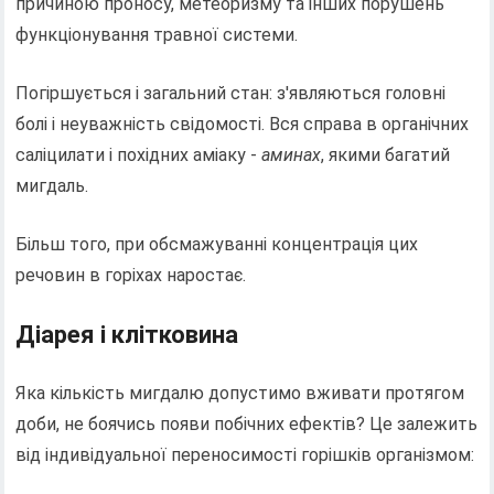
причиною проносу, метеоризму та інших порушень
функціонування травної системи.
Погіршується і загальний стан: з'являються головні
болі і неуважність свідомості. Вся справа в органічних
саліцилати і похідних аміаку -
аминах
, якими багатий
мигдаль.
Більш того, при обсмажуванні концентрація цих
речовин в горіхах наростає.
Діарея і клітковина
Яка кількість мигдалю допустимо вживати протягом
доби, не боячись появи побічних ефектів? Це залежить
від індивідуальної переносимості горішків організмом: