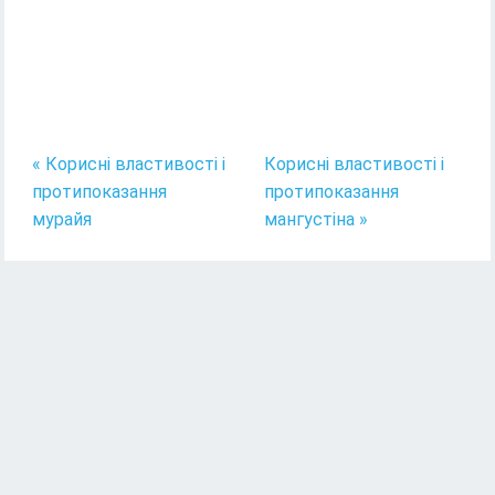
« Корисні властивості і
Корисні властивості і
протипоказання
протипоказання
мурайя
мангустіна »