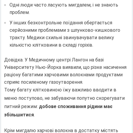
Одні люди часто ласують мигдалем, і не знають
проблем.
У інших безконтрольне поїдання обертається
серйозними проблемами з шлунково-кишкового
тракту. Медики схильні звинувачувати велику
кількістю клітковини в складі горіхів.
Довідка. У Медичному центрі Лангон на базі
Університету Нью-Йорка виявили, що різке насичення
раціону багатими харчовими волокнами продуктами
сприяє посиленому газоутворення.
Тому багату клітковиною їжу важливо вводити в
меню поступово, не забуваючи попутно скорегувати
питний режим:
добове споживання рідини має
збільшитися
.
Крім мигдалю харчові волокна в достатку містять