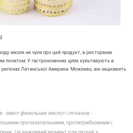
g.
оду ніколи не чули про цей продукт, в ресторанах
ним попитом. У гастрономічних цілях культивують в
яких регіонах Латинської Америки. Можливо, він зацікавить
- вміст фенольних кислот і лігнанов -
орошими протизапальними, протигрибковими і
тями. Це важливий момент для людей з