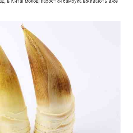
лад, в Китаї молоді паростки бамбука вживають вже