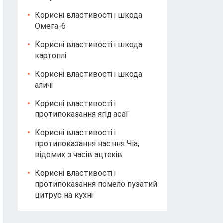
Корисні властивості і шкода
Омега-6
Корисні властивості і шкода
картоплі
Корисні властивості і шкода
аличі
Корисні властивості і
протипоказання ягід асаї
Корисні властивості і
протипоказання насіння Чіа,
відомих з часів ацтеків
Корисні властивості і
протипоказання помело пузатий
цитрус на кухні