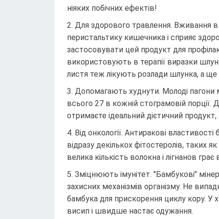
ніяких побічних ефектів!
Для здорового травлення. Вживання в
перистальтику кишечника і сприяє здор
застосовувати цей продукт для профілакти
використовують в терапії виразки шлунка
листя теж лікують розлади шлунка, а ще
Допомагають худнути. Молоді пагони м
всього 27 в кожній стограмовій порції. 
отримаєте ідеальний дієтичний продукт,
Від онкології. Антиракові властивості
відразу декількох фітостеролів, таких я
велика кількість волокна і лігнанов гра
Зміцнюють імунітет. "Бамбукові" мінер
захисних механізмів організму. Не випад
бамбука для прискорення циклу кору. У х
висип і швидше настає одужання.