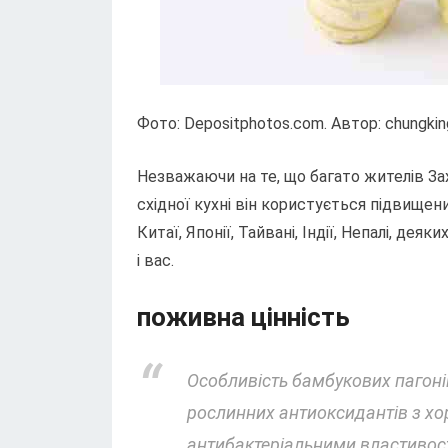
Фото: Depositphotos.com. Автор: chungkin
Незважаючи на те, що багато жителів Зах
східної кухні він користується підвище
Китаї, Японії, Тайвані, Індії, Непалі, де
і вас.
поживна цінність
Особливість бамбукових пагонів 
рослинних антиоксидантів з х
антибактеріальними властивос