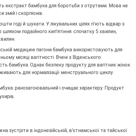
ть екстракт бамбука для боротьби з отрутами. Мова не
и змій і скорпіонів.
шти годі й шукати. У лікувальних цілях п'ють відвар з
 шляхом подвійного кип'ятіння: спочатку 5 хвилин,
хвилин.
йській медицині пагони бамбука використовують для
ьому місяці вагітності. Вчені з Віденського
сть бамбука. Однак безпеку продукту для вагітних жінок
живають для нормалізації менструального циклу.
мбука: ранозагоювальний і очищає характеру. Продукт
ухирів.
а зустріти в індонезійській, в'єтнамської та тайської