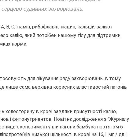
і серцево-судинних захворювань.
A, B, C, тіамін, рибофлавін, ніацин, кальцій, залізо і
ело калію, який потрібен нашому тілу для підтримки
амках норми.
астосовують для лікування ряду захворювань, в тому
ле це лише сама верхівка корисних властивостей пагонів
нь холестерину в крові завдяки присутності калію,
ов і фитонутриентов. Новітнє дослідження з "Журналу
часниць експерименту їли пагони бамбука протягом 6
попротеїнів низької щільності в крові на 16,1 мг / дл. І