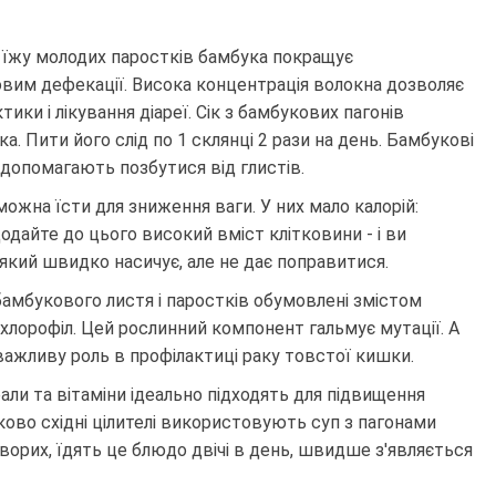
 їжу молодих паростків бамбука покращує
овим дефекації. Висока концентрація волокна дозволяє
ки і лікування діареї. Сік з бамбукових пагонів
. Пити його слід по 1 склянці 2 рази на день. Бамбукові
 допомагають позбутися від глистів.
ожна їсти для зниження ваги. У них мало калорій:
Додайте до цього високий вміст клітковини - і ви
 який швидко насичує, але не дає поправитися.
 бамбукового листя і паростків обумовлені змістом
к хлорофіл. Цей рослинний компонент гальмує мутації. А
є важливу роль в профілактиці раку товстої кишки.
али та вітаміни ідеально підходять для підвищення
ково східні цілителі використовують суп з пагонами
ворих, їдять це блюдо двічі в день, швидше з'являється