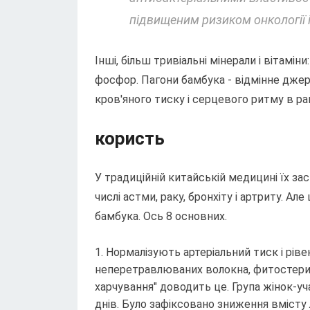
підвищеним ризиком онкології 
Інші, більш тривіальні мінерали і вітаміни: 
фосфор. Пагони бамбука - відмінне джер
кров'яного тиску і серцевого ритму в р
користь
У традиційній китайській медицині їх з
числі астми, раку, бронхіту і артриту. А
бамбука. Ось 8 основних.
Нормалізують артеріальний тиск і ріве
неперетравлюваних волокна, фитостерин
харчування" доводить це. Група жінок-у
днів. Було зафіксовано зниження вмісту лі