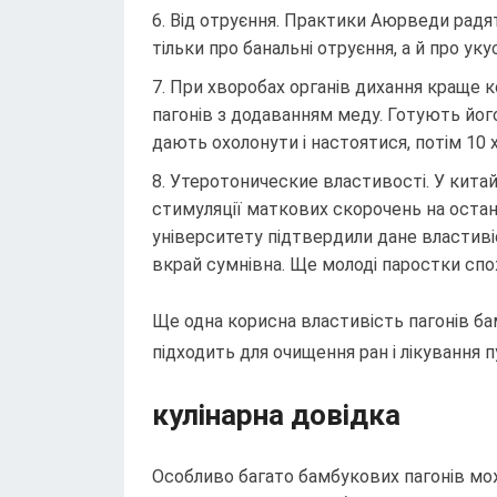
Від отруєння. Практики Аюрведи радя
тільки про банальні отруєння, а й про укус
При хворобах органів дихання краще ко
пагонів з додаванням меду. Готують його
дають охолонути і настоятися, потім 10 
Утеротонические властивості. У кита
стимуляції маткових скорочень на останн
університету підтвердили дане властиві
вкрай сумнівна. Ще молоді паростки спо
Ще одна корисна властивість пагонів ба
підходить для очищення ран і лікування п
кулінарна довідка
Особливо багато бамбукових пагонів можн