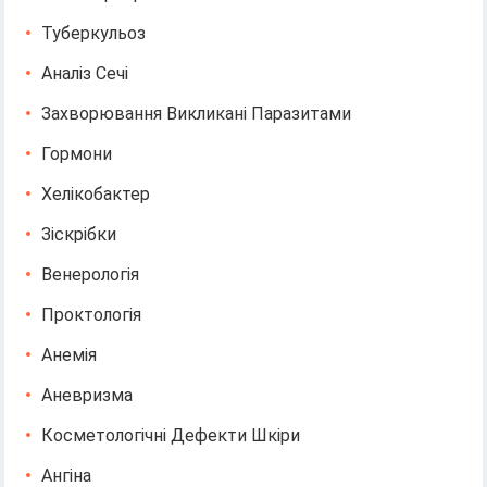
Туберкульоз
Аналіз Сечі
Захворювання Викликані Паразитами
Гормони
Хелікобактер
Зіскрібки
Венерологія
Проктологія
Анемія
Аневризма
Косметологічні Дефекти Шкіри
Ангіна