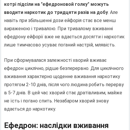
котрі підсіли на "ефедроновой голку" можуть
вводити наркотик до тридцяти разів на добу
. Але
навіть при збільшенні дози ейфорія стає все менш
вираженою і тривалою. При тривалому вживанні
ефедрону ейфорії вже не вдається досягти і наркотик
лише тимчасово усуває поганий настрій, млявість.
При сформувалася залежності хворий вживає
ефедрон циклічно, рідше безперервно. Для циклічного
вживання характерно щоденне вживання наркотику
протягом 2-10 днів, після чого людина робить перерву
в 5-7 днів. В цей час хворий стає дратівливим, майже
не їсть і погано спить. Незабаром хворий знову
вдається до наркотику.
Ефедрон: наслідки вживання