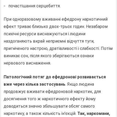
почастішання серцебиття.
При одноразовому вживанні ефедрону наркотичний
ефект триває близько двох-трьох годин. Незабаром
психічні ресурси виснажуються і людини
наздоганяють вкрай неприємні відчуття туги,
пригніченого настрою, дратівливості і слабкості. Потім
виникає сон, після якого зберігаються ознаки
нервового виснаження.
Патологічний потяг до ефедронові розвивається
вже через кілька застосувань
. Якщо людина
продовжує вживати ефедроновой наркотик, для
досягнення того ж наркотичного ефекту йому
доводиться значно збільшувати обсяг самого
наркотику, а також кількість ін'єкцій.
Так, наркомани,