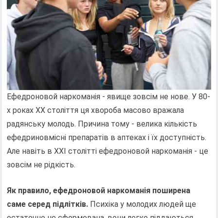
Ефедроновой наркоманія - явище зовсім не нове. У 80-
х роках ХХ століття ця хвороба масово вражала
радянську молодь. Причина тому - велика кількість
ефедриновмісні препаратів в аптеках і їх доступність.
Але навіть в ХХІ столітті ефедроновой наркоманія - це
зовсім не рідкість.
Як правило, ефедроновой наркоманія поширена
саме серед підлітків.
Психіка у молодих людей ще
остаточно не сформована, вони легко піддаються