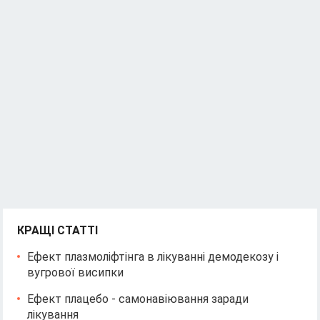
КРАЩІ СТАТТІ
Ефект плазмоліфтінга в лікуванні демодекозу і
вугрової висипки
Ефект плацебо - самонавіювання заради
лікування