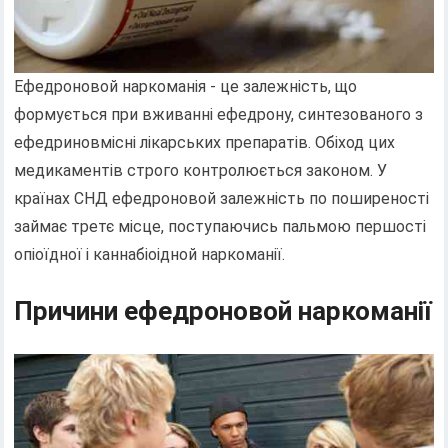
Ефедроновой наркоманія - це залежність, що
формується при вживанні ефедрону, синтезованого з
ефедриновмісні лікарських препаратів. Обіход цих
медикаментів строго контролюється законом. У
країнах СНД ефедроновой залежність по поширеності
займає третє місце, поступаючись пальмою першості
опіоїдної і каннабіоідной наркоманії.
Причини ефедроновой наркоманії