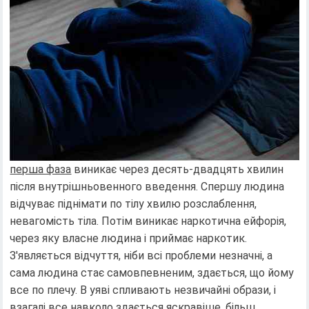
перша фаза
виникає через десять-двадцять хвилин
після внутрішньовенного введення. Спершу людина
відчуває піднімати по тілу хвилю розслаблення,
невагомість тіла. Потім виникає наркотична ейфорія,
через яку власне людина і приймає наркотик.
З'являється відчуття, ніби всі проблеми незначні, а
сама людина стає самовпевненим, здається, що йому
все по плечу. В уяві спливають незвичайні образи, і
взагалі все навколо здається яскравіше, більш