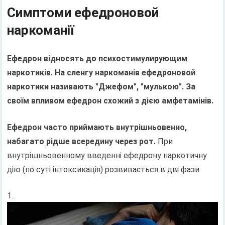
Симптоми ефедроновой
наркоманії
Ефедрон відносять до психостимулирующим
наркотиків. На сленгу наркоманів ефедроновой
наркотики називають "Джефом", "мулькою". За
своїм впливом ефедрон схожий з дією амфетамінів.
Ефедрон часто приймають внутрішньовенно,
набагато рідше всередину через рот.
При
внутрішньовенному введенні ефедрону наркотичну
дію (по суті інтоксикація) розвивається в дві фази: