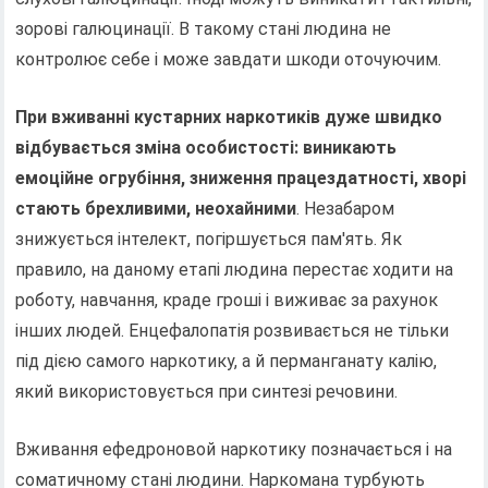
зорові галюцинації. В такому стані людина не
контролює себе і може завдати шкоди оточуючим.
При вживанні кустарних наркотиків дуже швидко
відбувається зміна особистості: виникають
емоційне огрубіння, зниження працездатності, хворі
стають брехливими, неохайними
. Незабаром
знижується інтелект, погіршується пам'ять. Як
правило, на даному етапі людина перестає ходити на
роботу, навчання, краде гроші і виживає за рахунок
інших людей. Енцефалопатія розвивається не тільки
під дією самого наркотику, а й перманганату калію,
який використовується при синтезі речовини.
Вживання ефедроновой наркотику позначається і на
соматичному стані людини. Наркомана турбують