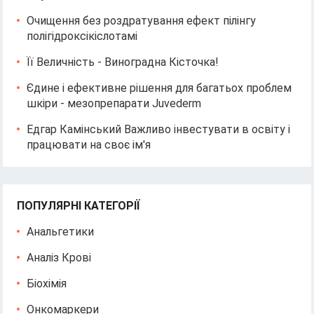
Очищення без роздратування ефект пілінгу
полігідроксікіслотамі
Її Величність - Виноградна Кісточка!
Єдине і ефективне рішення для багатьох проблем
шкіри - мезопрепарати Juvederm
Едгар Камінський Важливо інвестувати в освіту і
працювати на своє ім'я
ПОПУЛЯРНІ КАТЕГОРІЇ
Анальгетики
Аналіз Крові
Біохімія
Онкомаркери