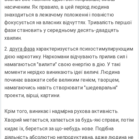
насиченим. Як правило, в цей період людина
знаходиться в лежачому положенні і повністю
фокусується на власних відчуттях. Тривалість першої
фази становить у середньому десять-двадцять
хвилин.
друга фаза
характеризується психостимулирующим
дією наркотику. Наркомани відчувають прилив сил і
намагаються "вилити" свою енергію в дію. У такі
моменти нерідко виникають ідеї величі. Людина
починає вважати себе великим генієм, творцем,
намагаючись навіть створювати "шедевральні"
проекти, вірші, картини.
Крім того, виникає і надмірна рухова активність.
Хворий метається, хапається за будь-які справи, потім
кидає їх, береться за що-небудь нове. Подібна
діяльність абсолютно непродуктивна, адже людина не