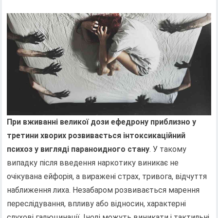
При вживанні великої дози ефедрону приблизно у
третини хворих розвивається інтоксикаційний
психоз у вигляді параноидного стану
. У такому
випадку після введення наркотику виникає не
очікувана ейфорія, а виражені страх, тривога, відчуття
наближення лиха. Незабаром розвивається марення
переслідування, впливу або відносин, характерні
слухові галюцинації. Іноді можуть виникати і тактильні,