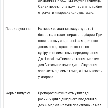
лікування з ін'єкціями інсуліну Левемір.
Однак перед початком терапії потрібно
отримати лікарську консультацію.
Передозування
На передозування вказує нудота і
блювота, а також виражена діарея. При
своєчасному зверненні за медичною
допомогою, вдається повністю
купірувати симптоми передозування.
До гіпоглікемії використання високих
доз Віктози не приводить. Лікування
залежить від симптомів, які виникають
у хворого.
Форма випуску
Препарат випускають у вигляді
розчину для підшкірного введення в
дозі 6 мг / мл. Розчин практично не має