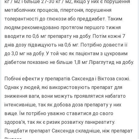
кг / м2 і більше 27-30 кг / м2, якщо у них є порушення
метаболічних процесів, гіпертонія, порушення
толерантності до глюкози або преддиабет. Таким
людям рекомендовано протягом першого тижня
вводити по 0,6 мг препарату на добу. Потім кожні 7
днів дозу підвищують на 0,6 мг. Потрібно довести її
до 3,0 мг на добу. У той час як пацієнтам з цукровим
діабетом показано не більше 1,8 мг Ліраглутид на добу.
Побічні ефекти у препаратів Саксенда і Віктоза схожі.
Однак у людей, які використовують препарат для
зниження ваги, вони можуть проявлятися набагато
інтенсивніше, так як добова доза препарату у них
вище. Їм потрібно уважно ставитися до свого
здоров'я, так як є ризик розвитку панкреатиту.
Придбати препарат Саксенда складніше, ніж препарат