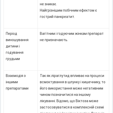
не зникає.
Найгрізнішим побічним ефектом є
гострий панкреатит.
Період
Вагітним і годуючим жінкам препарат
виношування
не призначають.
дитини і
годування
грудьми
Взаємодія з
Так як ліраглутид впливає на процеси
іншими
всмоктування в шлунку і кишечнику, то
препаратами
його використання може негативним
чином позначитися на іншому
лікуванні. Відомо, що Віктоза може
застосовуватися в комплексній схемі