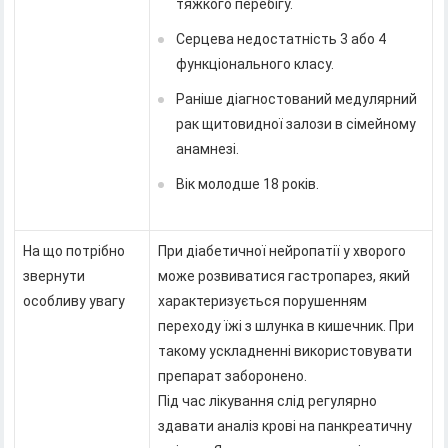
тяжкого перебігу.
Серцева недостатність 3 або 4
функціонального класу.
Раніше діагностований медулярний
рак щитовидної залози в сімейному
анамнезі.
Вік молодше 18 років.
На що потрібно
При діабетичної нейропатії у хворого
звернути
може розвиватися гастропарез, який
особливу увагу
характеризується порушенням
переходу їжі з шлунка в кишечник. При
такому ускладненні використовувати
препарат заборонено.
Під час лікування слід регулярно
здавати аналіз крові на панкреатичну