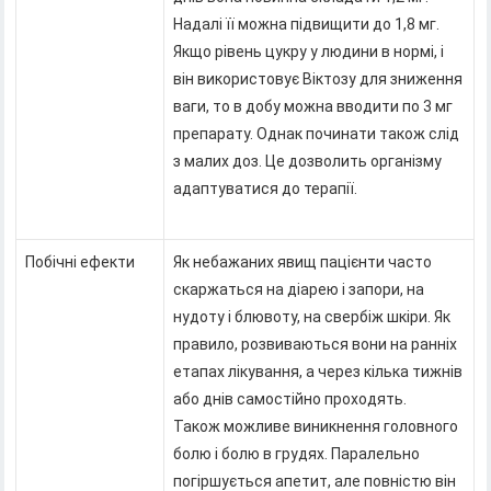
Надалі її можна підвищити до 1,8 мг.
Якщо рівень цукру у людини в нормі, і
він використовує Віктозу для зниження
ваги, то в добу можна вводити по 3 мг
препарату. Однак починати також слід
з малих доз. Це дозволить організму
адаптуватися до терапії.
Побічні ефекти
Як небажаних явищ пацієнти часто
скаржаться на діарею і запори, на
нудоту і блювоту, на свербіж шкіри. Як
правило, розвиваються вони на ранніх
етапах лікування, а через кілька тижнів
або днів самостійно проходять.
Також можливе виникнення головного
болю і болю в грудях. Паралельно
погіршується апетит, але повністю він