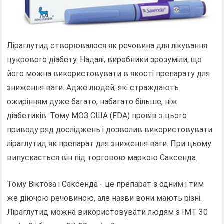
Ліраглутид створювалося як речовина для лікування
цукрового діабету. Надалі, виробники зрозуміли, що
його можна використовувати в якості препарату для
зниження ваги. Адже людей, які страждають
ожирінням дуже багато, набагато більше, ніж
діабетиків. Тому МОЗ США (FDA) провів з цього
приводу ряд досліджень і дозволив використовувати
ліраглутид як препарат для зниження ваги. При цьому
випускається він під торговою маркою Саксенда.
Тому Віктоза і Саксенда - це препарат з одним і тим
же діючою речовиною, але назви вони мають різні.
Ліраглутид можна використовувати людям з ІМТ 30