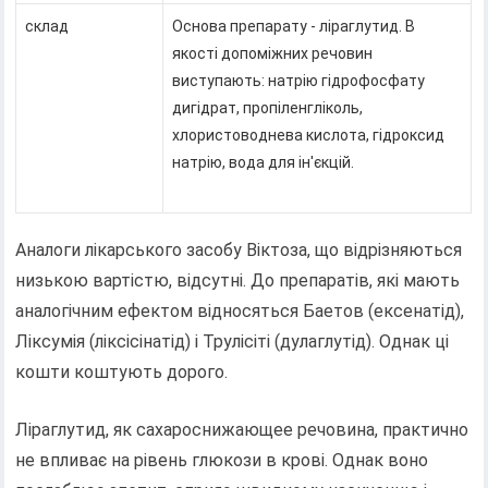
склад
Основа препарату - ліраглутид. В
якості допоміжних речовин
виступають: натрію гідрофосфату
дигідрат, пропіленгліколь,
хлористоводнева кислота, гідроксид
натрію, вода для ін'єкцій.
Аналоги лікарського засобу Віктоза, що відрізняються
низькою вартістю, відсутні. До препаратів, які мають
аналогічним ефектом відносяться Баетов (ексенатід),
Ліксумія (ліксісінатід) і Трулісіті (дулаглутід). Однак ці
кошти коштують дорого.
Ліраглутид, як сахароснижающее речовина, практично
не впливає на рівень глюкози в крові. Однак воно