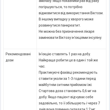
амілазу. Якщо показники раз від разу
погіршуються, то потрібно
відмовитися від використання Віктози.
В іншому випадку у хворого може
розвинутися панкреатит.
Не можна без призначення лікаря
замінювати Віктозу ін'єкціями інсуліну.
Рекомендовані
Ін'єкцію ставлять 1 раз на добу.
дози
Найкраще робити це в один і той же
час.
Практикуючі фахівці рекомендують
ставити уколи за 1-3 години перед
майбутнім ситним прийомом їжі.
Стартова доза становить 0,6 мг на
добу. Якщо пацієнт відчуває себе
задовільно, то її збільшують і через 7
днів вона повинна складати 1,2 мг.