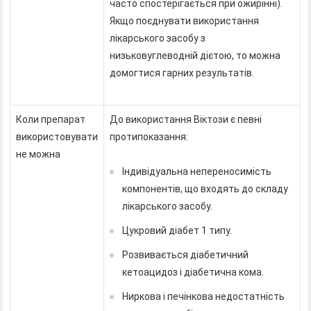
часто спостерігається при ожирінні).
Якщо поєднувати використання
лікарського засобу з
низьковуглеводній дієтою, то можна
домогтися гарних результатів.
Коли препарат
До використання Віктози є певні
використовувати
протипоказання:
не можна
Індивідуальна непереносимість
компонентів, що входять до складу
лікарського засобу.
Цукровий діабет 1 типу.
Розвивається діабетичний
кетоацидоз і діабетична кома.
Ниркова і печінкова недостатність