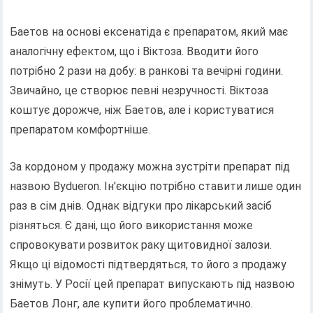
Баетов на основі ексенатіда є препаратом, який має
аналогічну ефектом, що і Віктоза. Вводити його
потрібно 2 рази на добу: в ранкові та вечірні години.
Звичайно, це створює певні незручності. Віктоза
коштує дорожче, ніж Баетов, але і користуватися
препаратом комфортніше.
За кордоном у продажу можна зустріти препарат під
назвою Bydueron. Ін'єкцію потрібно ставити лише один
раз в сім днів. Однак відгуки про лікарський засіб
різняться. Є дані, що його використання може
спровокувати розвиток раку щитовидної залози.
Якщо ці відомості підтвердяться, то його з продажу
знімуть. У Росії цей препарат випускають під назвою
Баетов Лонг, але купити його проблематично.