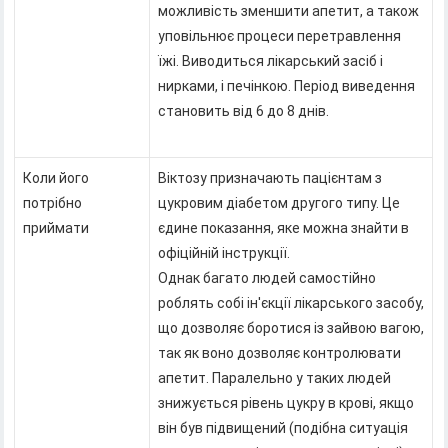
можливість зменшити апетит, а також
уповільнює процеси перетравлення
їжі. Виводиться лікарський засіб і
нирками, і печінкою. Період виведення
становить від 6 до 8 днів.
Коли його
Віктозу призначають пацієнтам з
потрібно
цукровим діабетом другого типу. Це
приймати
єдине показання, яке можна знайти в
офіційній інструкції.
Однак багато людей самостійно
роблять собі ін'єкції лікарського засобу,
що дозволяє боротися із зайвою вагою,
так як воно дозволяє контролювати
апетит. Паралельно у таких людей
знижується рівень цукру в крові, якщо
він був підвищений (подібна ситуація