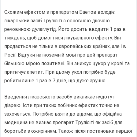
Схожим ефектом з препаратом Баетов володіє
лікарський засіб Трулісіті з основною діючою
речовиною дулаглутід. Його досить вводити 1 раз в
тиждень, щоб домогтися лікувального ефекту. Він
продається не тільки в європейських країнах, але і в
Росії. Відгуки на іноземній мові про цей препарат
більшою мірою позитивні. Він знижує цукор у крові та
пригнічує апетит. При цьому укол потрібно буде
робити лише 1 раз в 7 днів, що дуже зручно.
Введення лікарського засобу викликає нудоту і
діарею. Їсти при таких побічних ефектах точно не
захочеться. Потрібно взяти до відома, що офіційна
медицина не визнає препарат Трулісіті як засіб для
боротьби з ожирінням. Також після постановки першої