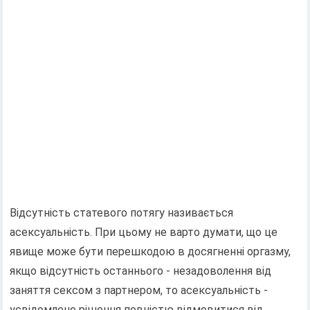
Відсутність статевого потягу називається
асексуальність. При цьому не варто думати, що це
явище може бути перешкодою в досягненні оргазму,
якщо відсутність останнього - незадоволення від
заняття сексом з партнером, то асексуальність -
усвідомлене рішення повністю відмовитися від