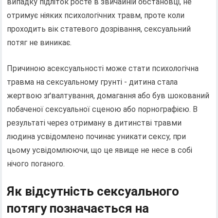
випадку підліток росте в звичайній обстановці, не
отримує ніяких психологічних травм, проте коли
проходить вік статевого дозрівання, сексуальний
потяг не виникає.
Причиною асексуальності може стати психологічна
травма на сексуальному грунті - дитина стала
жертвою зґвалтування, домагання або був шокований
побаченої сексуальної сценою або порнографією. В
результаті через отриману в дитинстві травми
людина усвідомлено починає уникати сексу, при
цьому усвідомлюючи, що це явище не несе в собі
нічого поганого.
Як відсутність сексуального
потягу позначається на