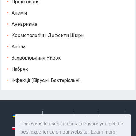
Проктологія
Анемія
Аневризма
Косметологічні Дефекти Шкіри
Ангіна
Захворювання Нирок
Набряк
Інфекції (вірусні, Бактеріальні)
Українська
Български
Česky
Hrvatski
This website uses cookies to ensure you get the
Polski
Slovenský
Slovenščina
Сербиан
best experience on our website.
Learn more