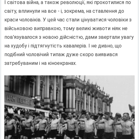
I світова війна, а також революції, які прокотилися по
світу, вплинули на все - і, зокрема, на ставлення до
краси чоловіків. У цей час стали цінуватися чоловіки з
військовою виправкою, тому великі животи ніяк не
пов'язувалося з новою дійсністю, дами звертали увагу
на худобу і підтягнутість кавалерів. І не дивно, що
подібний чоловічий типаж дуже скоро виявився
затребуваним і на кіноекранах.