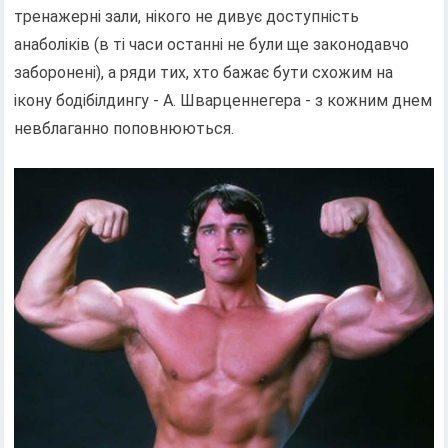
тренажерні зали, нікого не дивує доступність
анаболіків (в ті часи останні не були ще законодавчо
заборонені), а ряди тих, хто бажає бути схожим на
ікону бодібілдингу - А. Шварценнегера - з кожним днем
​​невблаганно поповнюються.