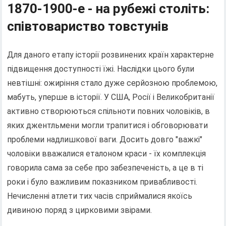
1870-1900-е - на рубежі століть:
співтовариство товстунів
Для даного етапу історії розвинених країн характерне
підвищення доступності їжі. Наслідки цього були
невтішні: ожиріння стало дуже серйозною проблемою,
мабуть, уперше в історії. У США, Росії і Великобританії
активно створюються спільноти повних чоловіків, в
яких джентльмени могли трапитися і обговорювати
проблеми надлишкової ваги. Досить довго "важкі"
чоловіки вважалися еталоном краси - їх комплекція
говорила сама за себе про забезпеченість, а це в ті
роки і було важливим показником привабливості.
Нечисленні атлети тих часів сприймалися якоїсь
дивиною поряд з цирковими звірами.