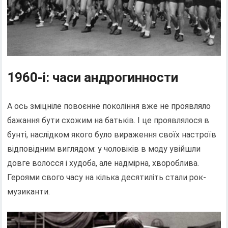
1960-і: часи андрогинности
А ось зміцніле повоєнне покоління вже не проявляло
бажання бути схожим на батьків. І це проявлялося в
бунті, наслідком якого було вираження своїх настроїв
відповідним виглядом: у чоловіків в моду увійшли
довге волосся і худоба, але надмірна, хвороблива.
Героями свого часу на кілька десятиліть стали рок-
музиканти.