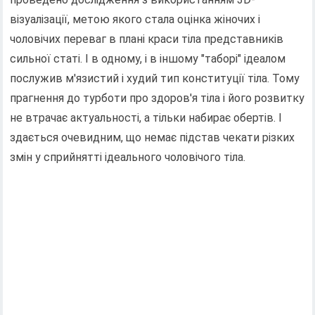
візуалізації, метою якого стала оцінка жіночих і
чоловічих переваг в плані краси тіла представників
сильної статі. І в одному, і в іншому "таборі" ідеалом
послужив м'язистий і худий тип конституції тіла. Тому
прагнення до турботи про здоров'я тіла і його розвитку
не втрачає актуальності, а тільки набирає обертів. І
здається очевидним, що немає підстав чекати різких
змін у сприйнятті ідеального чоловічого тіла.