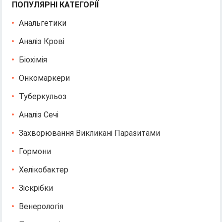
ПОПУЛЯРНІ КАТЕГОРІЇ
Анальгетики
Аналіз Крові
Біохімія
Онкомаркери
Туберкульоз
Аналіз Сечі
Захворювання Викликані Паразитами
Гормони
Хелікобактер
Зіскрібки
Венерологія