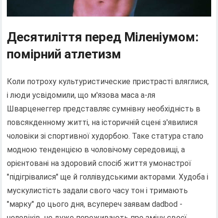
Десятиліття перед Міленіумом:
помірний атлетизм
Коли потроху культуристические пристрасті вляглися,
і люди усвідомили, що м'язова маса а-ля
Шварценеггер представляє сумнівну необхідність в
повсякденному житті, на історичній сцені з'явилися
чоловіки зі спортивної худорбою. Таке статура стало
модною тенденцією в чоловічому середовищі, а
орієнтовані на здоровий спосіб життя умонастрої
"підігрівалися" ще й голлівудськими акторами. Худоба і
мускулистість задали свого часу тон і тримають
"марку" до цього дня, всупереч заявам dadbod -
чоловіків, не дуже переживають про зміну своєї