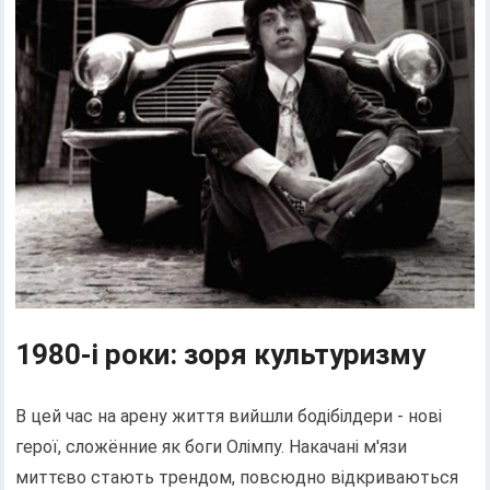
1980-і роки: зоря культуризму
В цей час на арену життя вийшли бодібілдери - нові
герої, сложённие як боги Олімпу. Накачані м'язи
миттєво стають трендом, повсюдно відкриваються