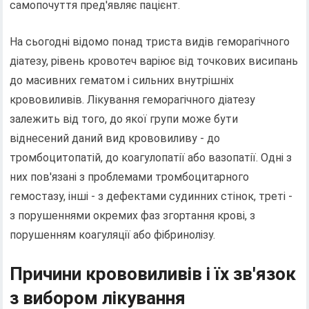
самопочуття пред'являє пацієнт.
На сьогодні відомо понад триста видів геморагічного
діатезу, рівень кровотеч варіює від точкових висипань
до масивних гематом і сильних внутрішніх
крововиливів. Лікування геморагічного діатезу
залежить від того, до якої групи може бути
віднесений даний вид крововиливу - до
тромбоцитопатій, до коагулопатії або вазопатії. Одні з
них пов'язані з проблемами тромбоцитарного
гемостазу, інші - з дефектами судинних стінок, треті -
з порушеннями окремих фаз згортання крові, з
порушенням коагуляції або фібринолізу.
Причини крововиливів і їх зв'язок
з вибором лікування