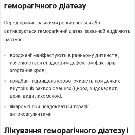
геморагічного діатезу
Серед причин, за якими розвивається або
активізується геморагічний діатез, зазвичай виділяють
наступні:
вроджені: маніфестують в ранньому дитинстві,
пояснюються спадковим дефектом факторів
згортання крові;
придбані: підвищена кровоточивість при деяких
внутрішніх захворюваннях (цироз, ендокардит,
деякі види лихоманок);
лікарські: при неадекватній терапії
антикоагулянтами.
Лікування геморагічного діатезу і