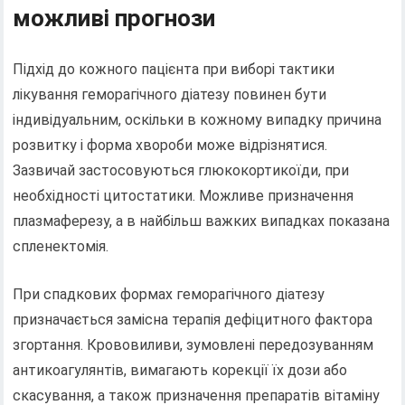
можливі прогнози
Підхід до кожного пацієнта при виборі тактики
лікування геморагічного діатезу повинен бути
індивідуальним, оскільки в кожному випадку причина
розвитку і форма хвороби може відрізнятися.
Зазвичай застосовуються глюкокортикоїди, при
необхідності цитостатики. Можливе призначення
плазмаферезу, а в найбільш важких випадках показана
спленектомія.
При спадкових формах геморагічного діатезу
призначається замісна терапія дефіцитного фактора
згортання. Крововиливи, зумовлені передозуванням
антикоагулянтів, вимагають корекції їх дози або
скасування, а також призначення препаратів вітаміну