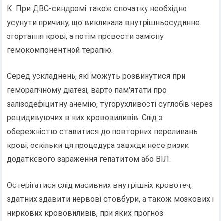
К. При ДВС-синдромі також спочатку необхідно
усунути причину, що викликала внутрішньосудинне
згортання крові, а потім провести замісну
гемокомпонентной терапію.
Серед ускладнень, які можуть розвинутися при
геморагічному діатезі, варто пам'ятати про
залізодефіцитну анемію, тугорухливості суглобів через
рецидивуючих в них крововиливів. Слід з
обережністю ставитися до повторних переливань
крові, оскільки ця процедура завжди несе ризик
додаткового зараження гепатитом або ВІЛ.
Остерігатися слід масивних внутрішніх кровотеч,
здатних здавити нервові стовбури, а також мозкових і
ниркових крововиливів, при яких прогноз