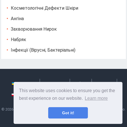
Косметологічні Дефекти Шкіри
Ангіна
Захворювання Нирок
Набряк
Інфекції (вірусні, Бактеріальні)
Українська
Български
Česky
Hrvatski
This website uses cookies to ensure you get the
Polski
Slovenský
Slovenščina
Сербиан
best experience on our website.
Learn more
©
2026
Ze Signon
- Корисна інформація та поради по догляду за собою.
Got it!
Здоров'я, харчування та багато іншого.