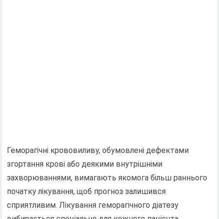
Геморагічні крововиливу, обумовлені дефектами
згортання крові або деякими внутрішніми
захворюваннями, вимагають якомога більш раннього
початку лікування, щоб прогноз залишився
сприятливим. Лікування геморагічного діатезу
вибирається спеціально для кожного пацієнта,