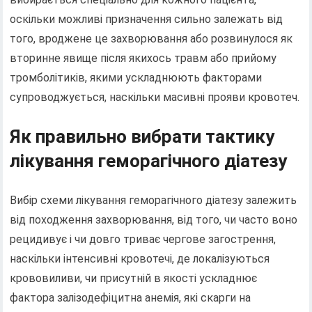
оскільки можливі призначення сильно залежать від
того, вроджене це захворювання або розвинулося як
вторинне явище після якихось травм або прийому
тромболітиків, якими ускладнюють факторами
супроводжується, наскільки масивні прояви кровотеч.
Як правильно вибрати тактику
лікування геморагічного діатезу
Вибір схеми лікування геморагічного діатезу залежить
від походження захворювання, від того, чи часто воно
рецидивує і чи довго триває чергове загострення,
наскільки інтенсивні кровотечі, де локалізуються
крововиливи, чи присутній в якості ускладнює
фактора залізодефіцитна анемія, які скарги на