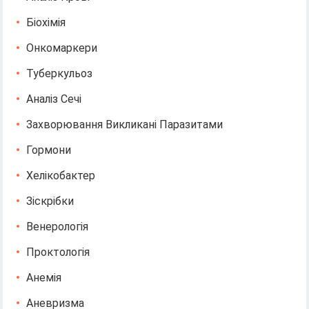
Біохімія
Онкомаркери
Туберкульоз
Аналіз Сечі
Захворювання Викликані Паразитами
Гормони
Хелікобактер
Зіскрібки
Венерологія
Проктологія
Анемія
Аневризма