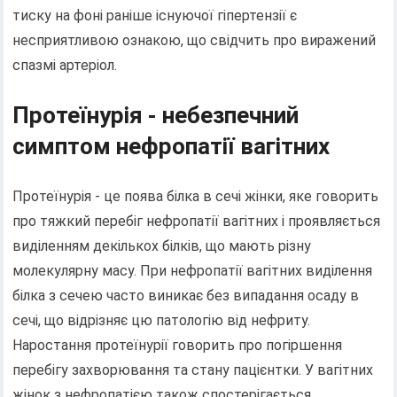
тиску на фоні раніше існуючої гіпертензії є
несприятливою ознакою, що свідчить про виражений
спазмі артеріол.
Протеїнурія - небезпечний
симптом нефропатії вагітних
Протеїнурія - це поява білка в сечі жінки, яке говорить
про тяжкий перебіг нефропатії вагітних і проявляється
виділенням декількох білків, що мають різну
молекулярну масу. При нефропатії вагітних виділення
білка з сечею часто виникає без випадання осаду в
сечі, що відрізняє цю патологію від нефриту.
Наростання протеїнурії говорить про погіршення
перебігу захворювання та стану пацієнтки. У вагітних
жінок з нефропатією також спостерігається