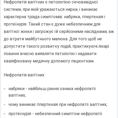
Нефропатія вагітних є патологією сечовивідної
системи, при якій уражаються нирки, і виникає
характерна тріада симптомів: набряки, гіпертензія і
протеїнурія. Такий стан є дуже небезпечним для
вагітної жінки і загрожує їй серйозними наслідками, аж
до втрати майбутнього малюка. Для того щоб не
допустити такого розвитку подій, практикуючі лікарі
повинні вчасно виявляти патологію і надавати
кваліфіковану медичну допомогу пацієнткам.
Нефропатія вагітних:
набряки - найбільш рання ознака нефропатії
вагітних;
чому виникає гіпертензія при нефропатії вагітних;
протеїнурія - небезпечний симптом нефропатії