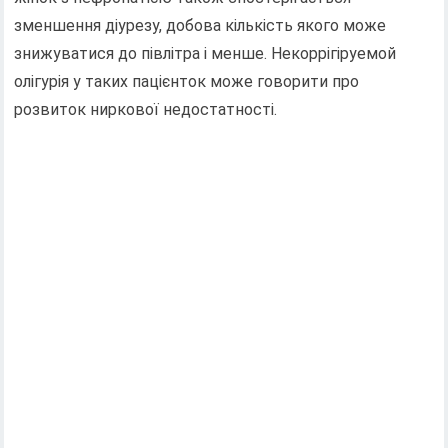
зменшення діурезу, добова кількість якого може
знижуватися до півлітра і менше. Некоррігіруемой
олігурія у таких пацієнток може говорити про
розвиток ниркової недостатності.