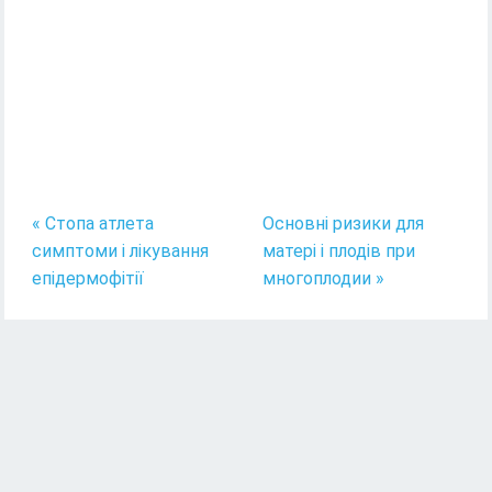
« Стопа атлета
Основні ризики для
симптоми і лікування
матері і плодів при
епідермофітії
многоплодии »