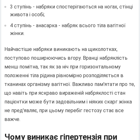
3 ступінь - набряки спостерігаються на ногах, стінці
живота і особі;
4 ступінь - анасарка - набряк всього тіла вагітної
жінки.
Найчастіше набряки виникають на щиколотках,
поступово поширюючись вгору. Вранці набряклість
менш помітна, так як за ніч при горизонтальному
положенні тіла рідина рівномірно розподіляється в
тканинах організму вагітної. Важливо пам'ятати про те,
що навіть при яскраво вираженій набряклості стан
пацієнтки може бути задовільним і ніяких скарг жінка
не пред'являє, при цьому перебіг гестозу стає все
важче.
Чому виникає гіпертензія при