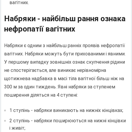
вагітних.
Набряки - найбільш рання ознака
нефропатії вагітних
Набряки є одним з найбільш ранніх проявів нефропатії
вагітних. Набряки можуть бути прихованими і явними.
У першому випадку зовнішніх ознак скупчення рідини
не спостерігається, але виникає нерівномірна
щотижнева надбавка в масі тіла вагітної більш ніж на
300 м за один тиждень. Явні набряки за ступенем
поширення діляться на 4 ступені:
1 ступінь - набряки виникають на нижніх кінцівках;
2 ступінь - набряки поширюються на нижні кінцівки
і живіт;