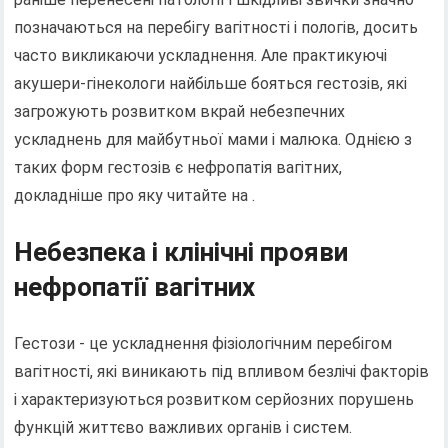
позначаються на перебігу вагітності і пологів, досить
часто викликаючи ускладнення. Але практикуючі
акушери-гінекологи найбільше бояться гестозів, які
загрожують розвитком вкрай небезпечних
ускладнень для майбутньої мами і малюка. Однією з
таких форм гестозів є нефропатія вагітних,
докладніше про яку читайте на .
Небезпека і клінічні прояви
нефропатії вагітних
Гестози - це ускладнення фізіологічним перебігом
вагітності, які виникають під впливом безлічі факторів
і характеризуються розвитком серйозних порушень
функцій життєво важливих органів і систем.