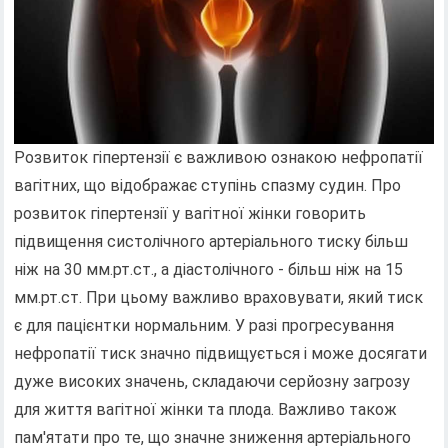
Розвиток гіпертензії є важливою ознакою нефропатії
вагітних, що відображає ступінь спазму судин. Про
розвиток гіпертензії у вагітної жінки говорить
підвищення систолічного артеріального тиску більш
ніж на 30 мм.рт.ст., а діастолічного - більш ніж на 15
мм.рт.ст. При цьому важливо враховувати, який тиск
є для пацієнтки нормальним. У разі прогресування
нефропатії тиск значно підвищується і може досягати
дуже високих значень, складаючи серйозну загрозу
для життя вагітної жінки та плода. Важливо також
пам'ятати про те, що значне зниження артеріального