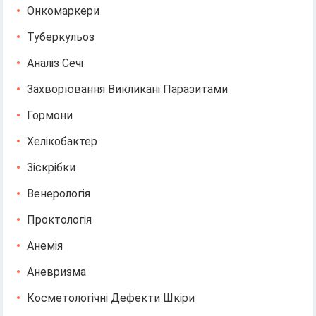
Онкомаркери
Туберкульоз
Аналіз Сечі
Захворювання Викликані Паразитами
Гормони
Хелікобактер
Зіскрібки
Венерологія
Проктологія
Анемія
Аневризма
Косметологічні Дефекти Шкіри