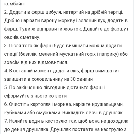
комбайні.
2. Додати в фарш цибуля, натертий на дрібній тертці.
Дрібно нарізати варену моркву і зелений лук, додати в
фарш. Туди ж відправити жовток. Додайте до фаршу і
овочів сметану.
3. Після того як фарш буде вимішати можна додати
спеції (базилік, мелений мускатний горіх і паприку) або
зовсім від них відмовитися.
4. В останній момент додати сіль, фарш вимішати і
залишити в холодильнику на 30 хвилин.
5. По закінченню півгодини дістаньте фарш і
сформуйте з нього котлети.
6. Очистіть картопля і морква, наріжте кружальцями,
кубиками або смужками. Викладіть овочі в друшляк.
7. Налийте води в каструлю так, щоб вона не доходила
до денця друшляка. Друшляк поставте на каструлю з