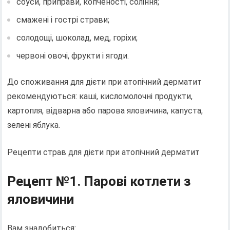
соуси, приправи, копченості, соління;
смажені і гострі страви;
солодощі, шоколад, мед, горіхи;
червоні овочі, фрукти і ягоди.
До споживання для дієти при атопічний дерматит
рекомендуються: каші, кисломолочні продукти,
картопля, відварна або парова яловичина, капуста,
зелені яблука.
Рецепти страв для дієти при атопічний дерматит
Рецепт №1. Парові котлети з
яловичини
Вам знадобиться: