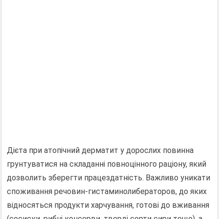
Дієта при атопічний дерматит у дорослих повинна
грунтуватися на складанні повноцінного раціону, який
дозволить зберегти працездатність. Важливо уникати
споживання речовин-гистаминолибераторов, до яких
відносяться продукти харчування, готові до вживання
(сосиски, рибні консерви, тверді сорти сири тощо), а