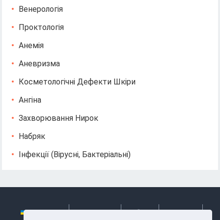
Венерологія
Проктологія
Анемія
Аневризма
Косметологічні Дефекти Шкіри
Ангіна
Захворювання Нирок
Набряк
Інфекції (вірусні, Бактеріальні)
Українська
Български
Česky
Hrvatski