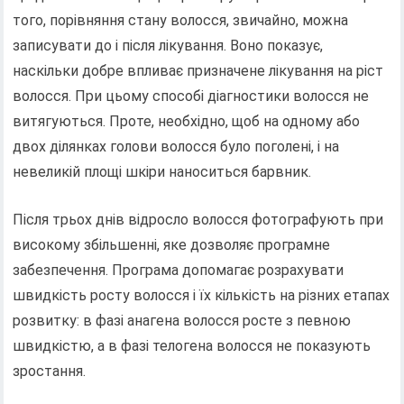
того, порівняння стану волосся, звичайно, можна
записувати до і після лікування. Воно показує,
наскільки добре впливає призначене лікування на ріст
волосся. При цьому способі діагностики волосся не
витягуються. Проте, необхідно, щоб на одному або
двох ділянках голови волосся було поголені, і на
невеликій площі шкіри наноситься барвник.
Після трьох днів відросло волосся фотографують при
високому збільшенні, яке дозволяє програмне
забезпечення. Програма допомагає розрахувати
швидкість росту волосся і їх кількість на різних етапах
розвитку: в фазі анагена волосся росте з певною
швидкістю, а в фазі телогена волосся не показують
зростання.