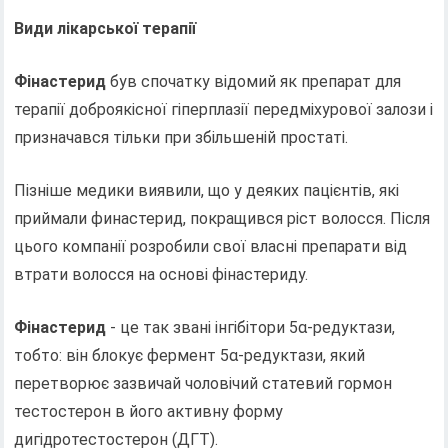
Види лікарської терапії
Фінастерид
був спочатку відомий як препарат для
терапії доброякісної гіперплазії передміхурової залози і
призначався тільки при збільшеній простаті.
Пізніше медики виявили, що у деяких пацієнтів, які
приймали финастерид, покращився ріст волосся. Після
цього компанії розробили свої власні препарати від
втрати волосся на основі фінастериду.
Фінастерид
- це так звані інгібітори 5α-редуктази,
тобто: він блокує фермент 5α-редуктази, який
перетворює зазвичай чоловічий статевий гормон
тестостерон в його активну форму
дигідротестостерон (ДГТ).