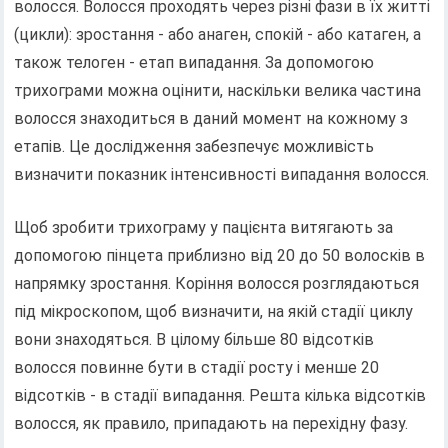
волосся. Волосся проходять через різні фази в їх житті
(цикли): зростання - або анаген, спокій - або катаген, а
також телоген - етап випадання. За допомогою
трихограми можна оцінити, наскільки велика частина
волосся знаходиться в даний момент на кожному з
етапів. Це дослідження забезпечує можливість
визначити показник інтенсивності випадання волосся.
Щоб зробити трихограму у пацієнта витягають за
допомогою пінцета приблизно від 20 до 50 волосків в
напрямку зростання. Коріння волосся розглядаються
під мікроскопом, щоб визначити, на якій стадії циклу
вони знаходяться. В цілому більше 80 відсотків
волосся повинне бути в стадії росту і менше 20
відсотків - в стадії випадання. Решта кілька відсотків
волосся, як правило, припадають на перехідну фазу.