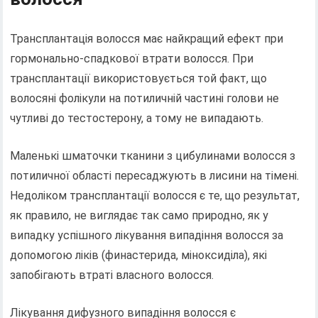
Трансплантація волосся має найкращий ефект при
гормонально-спадкової втрати волосся. При
трансплантації використовується той факт, що
волосяні фолікули на потиличній частині голови не
чутливі до тестостерону, а тому не випадають.
Маленькі шматочки тканини з цибулинами волосся з
потиличної області пересаджують в лисини на тімені.
Недоліком трансплантації волосся є те, що результат,
як правило, не виглядає так само природно, як у
випадку успішного лікування випадіння волосся за
допомогою ліків (финастерида, міноксиділа), які
запобігають втраті власного волосся.
Лікування дифузного випадіння волосся є