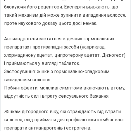
блокуючи його рецептори. Експерти вважають, що
такий механізм дій може зупинити випадання волосся,
проте наукового доказу цього досі немає.
Антиандрогени містяться в деяких гормональних
препаратах і протизаплідні засоби (наприклад,
хлормадинону ацетат, ципротерону ацетат, Дієногест)
і приймаються у вигляді таблеток.
Застосування: жінки з гормонально-спадковим
випаданням волосся.
Побічні ефекти: можливі симптоми включають втому,
відсутність сил і втрату сексуального бажання.
Жінкам дітородного віку, які страждають від втрати
волосся, слід приймати для профілактики комбіновані
препарати антиандрогенів і естрогенів.