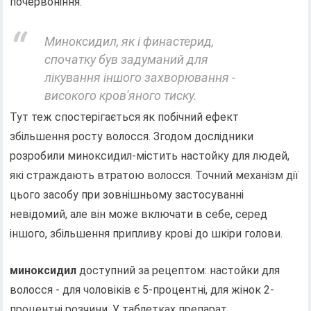
почервоніння.
Миноксидил, як і финастерид,
спочатку був задуманий для
лікування іншого захворювання -
високого кров'яного тиску.
Тут теж спостерігається як побічний ефект
збільшення росту волосся. Згодом дослідники
розробили миноксидил-містить настойку для людей,
які страждають втратою волосся. Точний механізм дії
цього засобу при зовнішньому застосуванні
невідомий, але він може включати в себе, серед
іншого, збільшення припливу крові до шкіри голови.
миноксидил
доступний за рецептом: настойки для
волосся - для чоловіків є 5-процентні, для жінок 2-
процентні розчини. У таблетках препарат