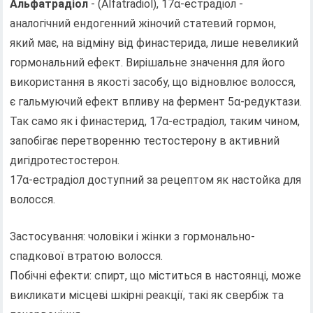
Альфатрадіол
- (Alfatradiol), 17α-естрадіол -
аналогічний ендогенний жіночий статевий гормон,
який має, на відміну від финастерида, лише невеликий
гормональний ефект. Вирішальне значення для його
використання в якості засобу, що відновлює волосся,
є гальмуючий ефект впливу на фермент 5α-редуктази.
Так само як і финастерид, 17α-естрадіол, таким чином,
запобігає перетворенню тестостерону в активний
дигідротестостерон.
17α-естрадіол доступний за рецептом як настойка для
волосся.
Застосування: чоловіки і жінки з гормонально-
спадкової втратою волосся.
Побічні ефекти: спирт, що міститься в настоянці, може
викликати місцеві шкірні реакції, такі як свербіж та