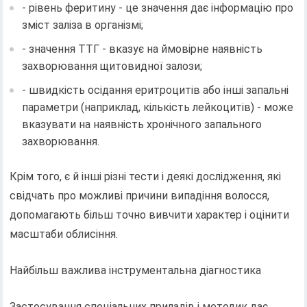
- рівень феритину - це значення дає інформацію про
зміст заліза в організмі;
- значення ТТГ - вказує на ймовірне наявність
захворювання щитовидної залози;
- швидкість осідання еритроцитів або інші запальні
параметри (наприклад, кількість лейкоцитів) - може
вказувати на наявність хронічного запального
захворювання.
Крім того, є й інші різні тести і деякі дослідження, які
свідчать про можливі причини випадіння волосся,
допомагають більш точно вивчити характер і оцінити
масштаби облисіння.
Найбільш важлива інструментальна діагностика
Застосування спеціальних приладів і методик дає