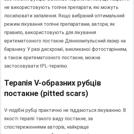
не використовують топічні препарати, які можуть
посилювати запалення. Якщо вибраний оптимальний
режим лікування топічні препаратами, автори, як
правило, використовують для лікування
еритематозного постакне Длінноімпульсний лазер на
барвнику. У разі дисхромії, викликаної фотостарінням,
а також еритематозного постакне, можна
застосовувати IPL-терапію.
Терапія V-образних рубців
постакне (pitted scars)
V-подібні рубці практично не піддаються лікуванню. В
якості терапії такого виду постакне, за
спостереженнями авторів, найкраще