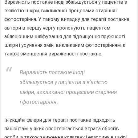
Виразність постакне іноді збільшується у пацієнтів з
в'ялістю шкіри, викликаної процесами старіння і
фотостаріння. У такому випадку для терапії постакне
автори в першу чергу пропонують пацієнтам
абляціонним шліфування для підвищення пружності
шкіри і усунення змін, викликаним фотостарінням, а
також зменшення вираженості постакне.
Виразність постакне іноді
збільшується у пацієнтів з в'ялістю
шкіри, викликаної процесами старіння
і фотостаріння.
Ін'єкційні філери для терапії постакне підходять
пацієнтам, у яких спостерігається втрата обсягів
особи, а також зниження колагену і еластину в шкірі.