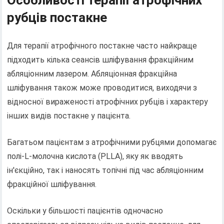
Особливості терапії атрофічних
рубців постакне
Для терапії атрофічного постакне часто найкраще
підходить кілька сеансів шліфування фракційним
абляціонним лазером. Абляціонная фракційна
шліфування також може проводитися, виходячи з
відносної вираженості атрофічних рубців і характеру
інших видів постакне у пацієнта.
Багатьом пацієнтам з атрофічними рубцями допомагає
полі-L-молочна кислота (PLLA), яку як вводять
ін'єкційно, так і наносять топічні під час абляціонним
фракційної шліфування.
Оскільки у більшості пацієнтів одночасно