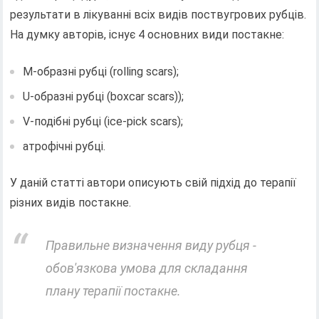
результати в лікуванні всіх видів поствугрових рубців.
На думку авторів, існує 4 основних види постакне:
М-образні рубці (rolling scars);
U-образні рубці (boxcar scars));
V-подібні рубці (ice-pick scars);
атрофічні рубці.
У даній статті автори описують свій підхід до терапії
різних видів постакне.
Правильне визначення виду рубця -
обов'язкова умова для складання
плану терапії постакне.