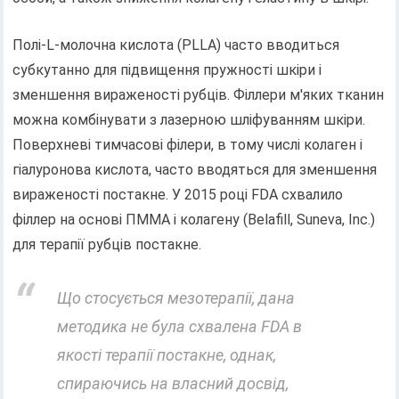
Полі-L-молочна кислота (PLLA) часто вводиться
субкутанно для підвищення пружності шкіри і
зменшення вираженості рубців. Філлери м'яких тканин
можна комбінувати з лазерною шліфуванням шкіри.
Поверхневі тимчасові філери, в тому числі колаген і
гіалуронова кислота, часто вводяться для зменшення
вираженості постакне. У 2015 році FDA схвалило
філлер на основі ПММА і колагену (Belafill, Suneva, Inc.)
для терапії рубців постакне.
Що стосується мезотерапії, дана
методика не була схвалена FDA в
якості терапії постакне, однак,
спираючись на власний досвід,