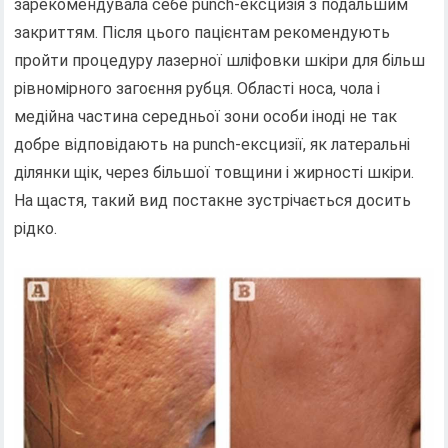
зарекомендувала себе punch-ексцизія з подальшим
закриттям. Після цього пацієнтам рекомендують
пройти процедуру лазерної шліфовки шкіри для більш
рівномірного загоєння рубця. Області носа, чола і
медійна частина середньої зони особи іноді не так
добре відповідають на punch-ексцизії, як латеральні
ділянки щік, через більшої товщини і жирності шкіри.
На щастя, такий вид постакне зустрічається досить
рідко.