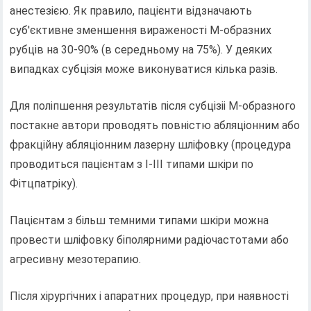
анестезією. Як правило, пацієнти відзначають
суб'єктивне зменшення вираженості М-образних
рубців на 30-90% (в середньому на 75%). У деяких
випадках субцізія може виконуватися кілька разів.
Для поліпшення результатів після субцізіі М-образного
постакне автори проводять повністю абляціонним або
фракційну абляціонним лазерну шліфовку (процедура
проводиться пацієнтам з I-III типами шкіри по
Фітцпатріку).
Пацієнтам з більш темними типами шкіри можна
провести шліфовку біполярними радіочастотами або
агресивну мезотерапию.
Після хірургічних і апаратних процедур, при наявності