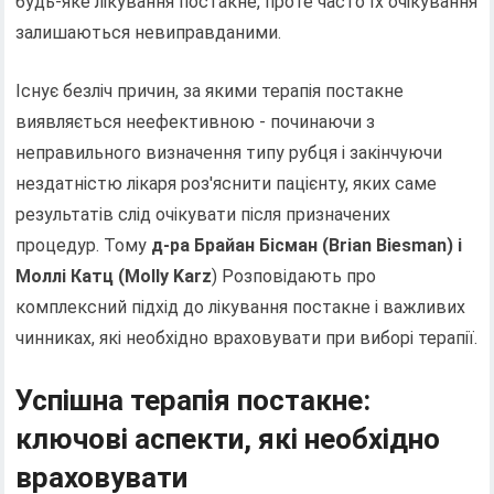
будь-яке лікування постакне, проте часто їх очікування
залишаються невиправданими.
Існує безліч причин, за якими терапія постакне
виявляється неефективною - починаючи з
неправильного визначення типу рубця і закінчуючи
нездатністю лікаря роз'яснити пацієнту, яких саме
результатів слід очікувати після призначених
процедур. Тому
д-ра Брайан Бісман (Brian Biesman) і
Моллі Катц (Molly Karz
) Розповідають про
комплексний підхід до лікування постакне і важливих
чинниках, які необхідно враховувати при виборі терапії.
Успішна терапія постакне:
ключові аспекти, які необхідно
враховувати