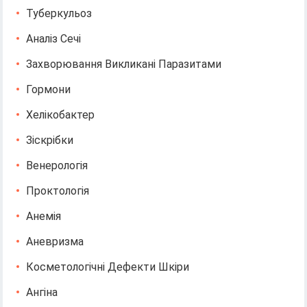
Туберкульоз
Аналіз Сечі
Захворювання Викликані Паразитами
Гормони
Хелікобактер
Зіскрібки
Венерологія
Проктологія
Анемія
Аневризма
Косметологічні Дефекти Шкіри
Ангіна