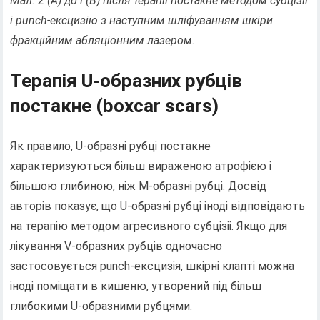
Мал. 2 (А) до і (В) після терапії постакне методом субцізіі
і
punch
-ексцизію з наступним шліфуванням шкіри
фракційним абляціонним лазером.
Терапія U-образних рубців
постакне (boxcar scars)
Як правило, U-образні рубці постакне
характеризуються більш вираженою атрофією і
більшою глибиною, ніж М-образні рубці. Досвід
авторів показує, що U-образні рубці іноді відповідають
на терапію методом агресивного субцізіі. Якщо для
лікування V-образних рубців одночасно
застосовується punch-ексцизія, шкірні клапті можна
іноді поміщати в кишеню, утворений під більш
глибокими U-образними рубцями.