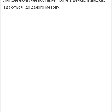
лінії для лікування постакне, проте в деяких випадках
вдаються і до даного методу.