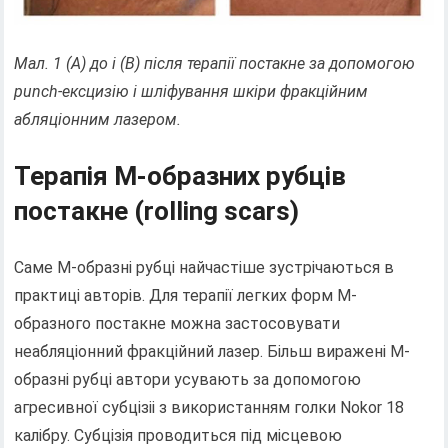
Мал. 1 (А) до і (В) після терапії постакне за допомогою
punch
-ексцизію і шліфування шкіри фракційним
абляціонним лазером.
Терапія М-образних рубців
постакне (rolling scars)
Саме М-образні рубці найчастіше зустрічаються в
практиці авторів. Для терапії легких форм М-
образного постакне можна застосовувати
неабляціонний фракційний лазер. Більш виражені М-
образні рубці автори усувають за допомогою
агресивної субцізіі з використанням голки Nokor 18
калібру. Субцізія проводиться під місцевою