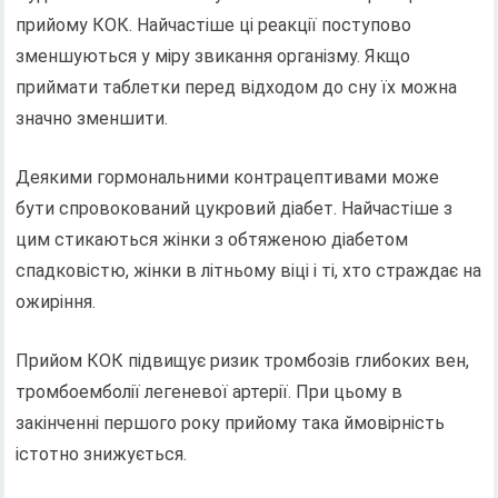
прийому КОК. Найчастіше ці реакції поступово
зменшуються у міру звикання організму. Якщо
приймати таблетки перед відходом до сну їх можна
значно зменшити.
Деякими гормональними контрацептивами може
бути спровокований цукровий діабет. Найчастіше з
цим стикаються жінки з обтяженою діабетом
спадковістю, жінки в літньому віці і ті, хто страждає на
ожиріння.
Прийом КОК підвищує ризик тромбозів глибоких вен,
тромбоемболії легеневої артерії. При цьому в
закінченні першого року прийому така ймовірність
істотно знижується.