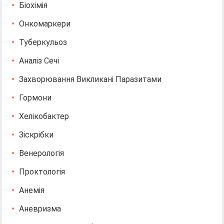
Біохімія
Онкомаркери
Туберкульоз
Аналіз Сечі
Захворювання Викликані Паразитами
Гормони
Хелікобактер
Зіскрібки
Венерологія
Проктологія
Анемія
Аневризма