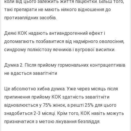
коли від цього залежить життя пацієнтки. Більш того,
такі препарати не мають ніякого відношення до
протизаплідних засобів.
Деякі КОК надають антиандрогенний ефект і
допомагають позбавитися від надмірного оволосіння,
синдрому полікістозу яєчників і вугрової висипки.
Думка 2. Після прийому гормональних контрацептивів
не вдасться завагітніти
Це абсолютно хибна думка. Уже через місяць після
припинення прийому КОК здатність завагітніти
відновлюється у 75% жінок, а решті 25% для цього
знадобиться 2-3 місяці. Крім того, КОК навіть можуть
призначатися з метою лікування безпліддя.