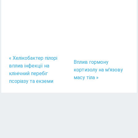
« Хелікобактер пілорі
Вплив гормону
вплив інфекції на
кортизолу на м'язову
клінічний перебіг
масу тіла »
псоріазу та екземи