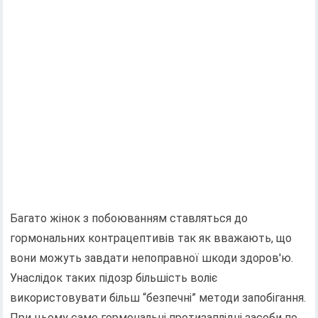
Багато жінок з побоюванням ставляться до
гормональних контрацептивів так як вважають, що
вони можуть завдати непоправної шкоди здоров'ю.
Унаслідок таких підозр більшість воліє
використовувати більш “безпечні” методи запобігання.
При цьому саме гормональні протизаплідні засоби по