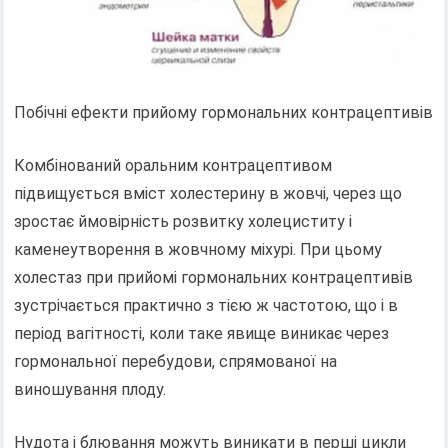
Побічні ефекти прийому гормональних контрацептивів
Комбінований оральним контрацептивом
підвищується вміст холестерину в жовчі, через що
зростає ймовірність розвитку холециститу і
каменеутворення в жовчному міхурі. При цьому
холестаз при прийомі гормональних контрацептивів
зустрічається практично з тією ж частотою, що і в
період вагітності, коли таке явище виникає через
гормональної перебудови, спрямованої на
виношування плоду.
Нудота і блювання можуть виникати в перші цикли