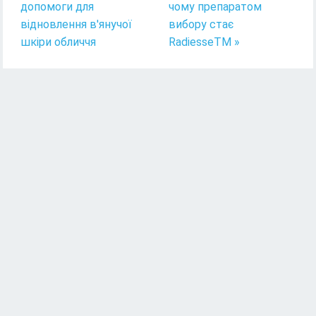
допомоги для
чому препаратом
відновлення в'янучої
вибору стає
шкіри обличчя
RadiesseTM »