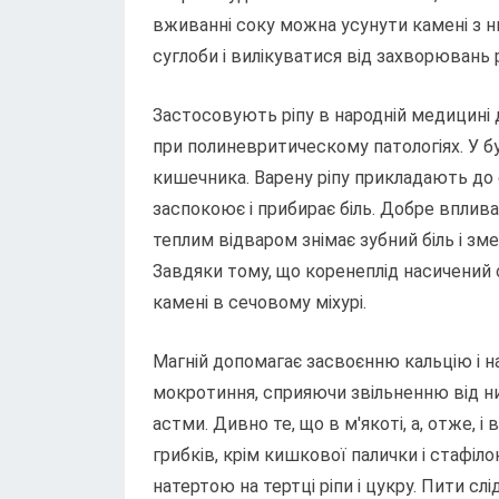
вживанні соку можна усунути камені з н
суглоби і вилікуватися від захворювань
Застосовують ріпу в народній медицині
при полиневритическому патологіях. У б
кишечника. Варену ріпу прикладають до с
заспокоює і прибирає біль. Добре вплив
теплим відваром знімає зубний біль і з
Завдяки тому, що коренеплід насичений 
камені в сечовому міхурі.
Магній допомагає засвоєнню кальцію і на
мокротиння, сприяючи звільненню від них
астми. Дивно те, що в м'якоті, а, отже, і
грибків, крім кишкової палички і стафі
натертою на тертці ріпи і цукру. Пити сл