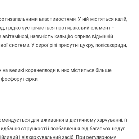
ротизапальними властивостями. У ній містяться калій,
 йод, і рідко зустрічається протираковий елемент -
авітамінозі, наявність кальцію сприяє відмінній
ої системи. У сирої ріпі присутні цукру, полісахариди,
у на великі коренеплоди в них міститься більше
, фосфору і сірки.
комендується для вживання в дієтичному харчуванні, її
дбання стрункості і позбавлення від багатьох недуг.
кійливий і відхаркувальний засіб. При регулярному