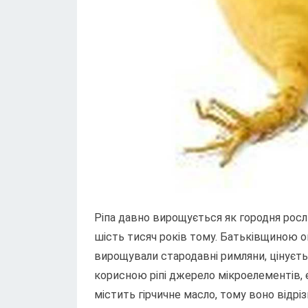
Ріпа давно вирощується як городня рос
шість тисяч років тому. Батьківщиною ов
вирощували стародавні римляни, цінуєтьс
корисною ріпі джерело мікроелементів, е
містить гірчичне масло, тому воно відрі