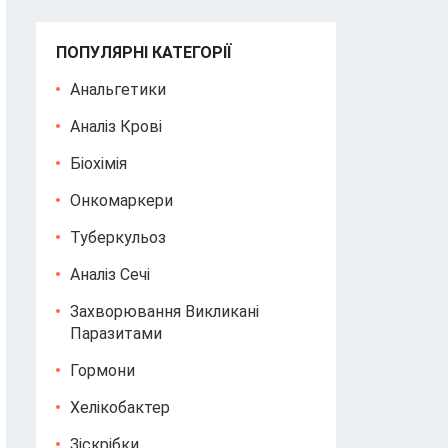
ПОПУЛЯРНІ КАТЕГОРІЇ
Анальгетики
Аналіз Крові
Біохімія
Онкомаркери
Туберкульоз
Аналіз Сечі
Захворювання Викликані
Паразитами
Гормони
Хелікобактер
Зіскрібки