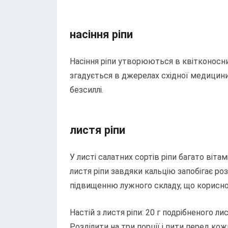
насіння ріпи
Насіння ріпи утворюються в квітконосни
згадується в джерелах східної медицини
безсиллі.
листя ріпи
У листі салатних сортів ріпи багато вітамін
листя ріпи завдяки кальцію запобігає роз
підвищенню лужного складу, що корисно
Настій з листя ріпи: 20 г подрібненого л
Розділити на три порції і пити перед ко