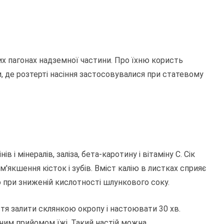
х пагонах надземної частини. Про їхню користь
, де розтерті насіння застосовувалися при статевому
ів і мінералів, заліза, бета-каротину і вітаміну С. Сік
м'якшення кісток і зубів. Вміст калію в листках сприяє
 при зниженій кислотності шлункового соку.
истя залити склянкою окропу і настоювати 30 хв.
жним прийомом їжі. Такий настій можна