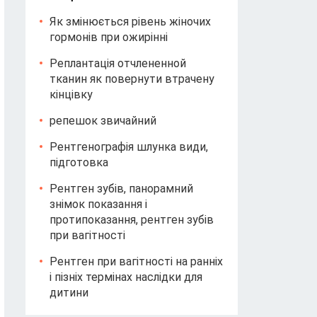
Як змінюється рівень жіночих
гормонів при ожирінні
Реплантація отчлененной
тканин як повернути втрачену
кінцівку
репешок звичайний
Рентгенографія шлунка види,
підготовка
Рентген зубів, панорамний
знімок показання і
протипоказання, рентген зубів
при вагітності
Рентген при вагітності на ранніх
і пізніх термінах наслідки для
дитини