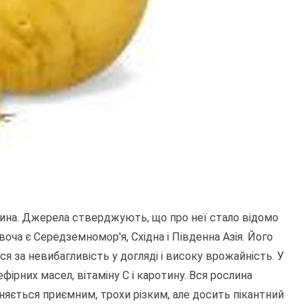
лина. Джерела стверджують, що про неї стало відомо
оча є Середземномор'я, Східна і Південна Азія. Його
я за невибагливість у догляді і високу врожайність. У
фірних масел, вітаміну С і каротину. Вся рослина
зняється приємним, трохи різким, але досить пікантний