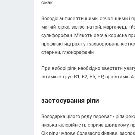
смак.
Володіє антисептичними, сечогінними і п
магній, сірка, залізо, натрій, марганець і
сульфорофан. М'якоть овоча корисна при 
профілактиці рахіту і захворювань кістков
стерини, глюкорафанін.
При виборі ріпи необхідно звертати уваг
вітамінів груп В1, В2, В5, РР, провітамін А
застосування ріпи
Володарка цілого ряду переваг - ріпа ре
низька калорійність сприяє швидкому при
Сік ріпи чудове болезаспокійливе, заспо