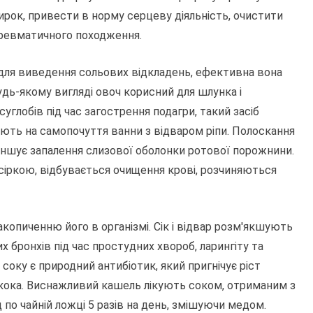
ирок, привести в норму серцеву діяльність, очистити
 ревматичного походження.
 для виведення сольових відкладень, ефективна вона
удь-якому вигляді овоч корисний для шлунка і
углобів під час загострення подагри, такий засіб
ають на самопочуття ванни з відваром ріпи. Полоскання
меншує запалення слизової оболонки ротової порожнини.
сіркою, відбувається очищення крові, розчиняються
копиченню його в організмі. Сік і відвар розм'якшують
 бронхів під час простудних хвороб, ларингіту та
 в соку є природний антибіотик, який пригнічує ріст
локока. Виснажливий кашель лікують соком, отриманим з
ід по чайній ложці 5 разів на день, змішуючи медом.