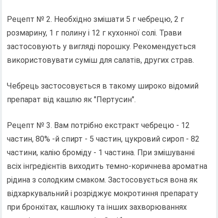
Рецепт № 2. Необхідно змішати 5 г чебрецю, 2 г
розмарину, 1 г полину і 12 г кухонної солі. Трави
застосовують у вигляді порошку. Рекомендується
використовувати суміш для салатів, других страв.
Чебрець застосовується в такому широко відомий
препарат від кашлю як "Пертусин".
Рецепт № 3. Вам потрібно екстракт чебрецю - 12
частин, 80% -й спирт - 5 частин, цукровий сироп - 82
частини, калію броміду - 1 частина. При змішуванні
всіх інгредієнтів виходить темно-коричнева ароматна
рідина з солодким смаком. Застосовується вона як
відхаркувальний і розріджує мокротиння препарату
при бронхітах, кашлюку та інших захворюваннях