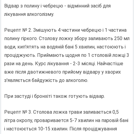
Відвар з полину і чебрецю - відмінний засіб для
лікування алкоголізму.
Рецепт № 2. Змішують 4 частини чебрецю і 1 частина
полину гіркого. Столову ложку збору заливають 250 мл
води, кип'ятять на водяній бані 5 хвилин, настоюють і
проціджують. Приймають щодня по 1 столовій ложці 3
рази на день. Курс лікування - 2-3 місяці. Найчастіше
вже після двотижневого прийому відвару у хворих
з'являється байдужість до алкоголю.
При застуді і бронхіті також готують відвар.
Рецепт № 3. Столова ложка трави заливається 0,5
літра окропу, проваривается 5-7 хвилин на паровій бані
і настоюється 10-15 хвилин. Після проціджування