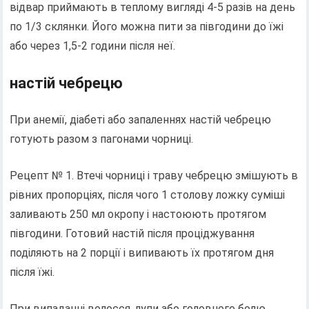
відвар приймають в теплому вигляді 4-5 разів на день
по 1/3 склянки. Його можна пити за півгодини до їжі
або через 1,5-2 години після неї.
настій чебрецю
При анемії, діабеті або запаленнях настій чебрецю
готують разом з пагонами чорниці.
Рецепт № 1. Втечі чорниці і траву чебрецю змішують в
рівних пропорціях, після чого 1 столову ложку суміші
заливають 250 мл окропу і настоюють протягом
півгодини. Готовий настій після проціджування
поділяють на 2 порції і випивають їх протягом дня
після їжі.
При випаданні волосся, лупи або головного болю