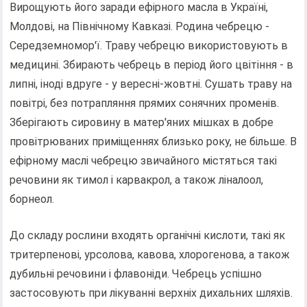
Вирощують його заради ефірного масла в Україні,
Молдові, на Північному Кавказі. Родина чебрецю -
Середземномор'ї. Траву чебрецю використовують в
медицині. Збирають чебрець в період його цвітіння - в
липні, іноді вдруге - у вересні-жовтні. Сушать траву на
повітрі, без потрапляння прямих сонячних променів.
Зберігають сировину в матер'яних мішках в добре
провітрюваних приміщеннях близько року, не більше. В
ефірному маслі чебрецю звичайного містяться такі
речовини як тимол і карвакрол, а також ліналоол,
борнеол.
До складу рослини входять органічні кислоти, такі як
тритерпенові, урсолова, кавова, хлорогенова, а також
дубильні речовини і флавоніди. Чебрець успішно
застосовують при лікуванні верхніх дихальних шляхів.