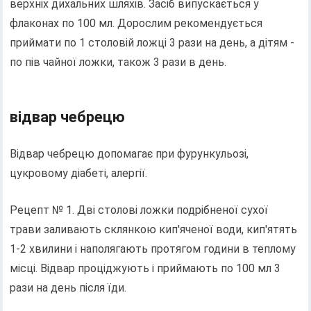
верхніх дихальних шляхів. Засіб випускається у
флаконах по 100 мл. Дорослим рекомендується
приймати по 1 столовій ложці 3 рази на день, а дітям -
по пів чайної ложки, також 3 рази в день.
відвар чебрецю
Відвар чебрецю допомагає при фурункульозі,
цукровому діабеті, алергії.
Рецепт № 1. Дві столові ложки подрібненої сухої
трави заливають склянкою кип'яченої води, кип'ятять
1-2 хвилини і наполягають протягом години в теплому
місці. Відвар проціджують і приймають по 100 мл 3
рази на день після їди.