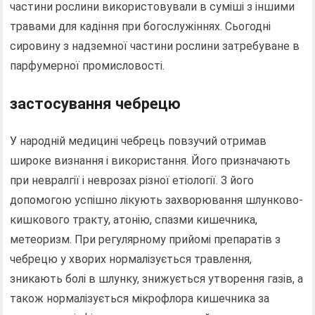
частини рослини використовували в суміші з іншими
травами для кадіння при богослужіннях. Сьогодні
сировину з надземної частини рослини затребуване в
парфумерної промисловості.
застосування чебрецю
У народній медицині чебрець повзучий отримав
широке визнання і використання. Його призначають
при невралгії і неврозах різної етіології. З його
допомогою успішно лікують захворювання шлунково-
кишкового тракту, атонію, спазми кишечника,
метеоризм. При регулярному прийомі препаратів з
чебрецю у хворих нормалізується травлення,
зникають болі в шлунку, знижується утворення газів, а
також нормалізується мікрофлора кишечника за