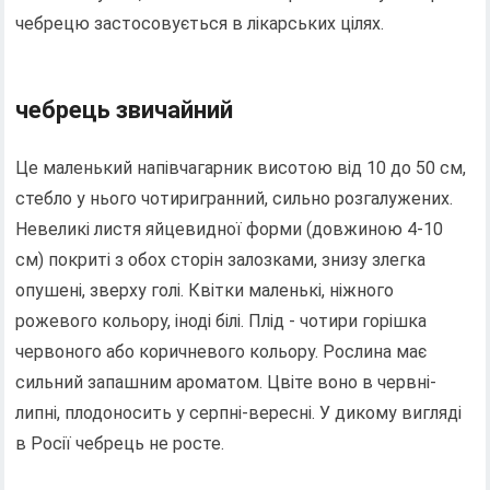
чебрецю застосовується в лікарських цілях.
чебрець звичайний
Це маленький напівчагарник висотою від 10 до 50 см,
стебло у нього чотиригранний, сильно розгалужених.
Невеликі листя яйцевидної форми (довжиною 4-10
см) покриті з обох сторін залозками, знизу злегка
опушені, зверху голі. Квітки маленькі, ніжного
рожевого кольору, іноді білі. Плід - чотири горішка
червоного або коричневого кольору. Рослина має
сильний запашним ароматом. Цвіте воно в червні-
липні, плодоносить у серпні-вересні. У дикому вигляді
в Росії чебрець не росте.