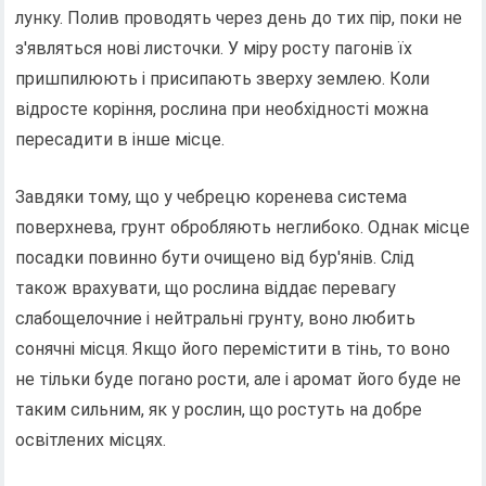
лунку. Полив проводять через день до тих пір, поки не
з'являться нові листочки. У міру росту пагонів їх
пришпилюють і присипають зверху землею. Коли
відросте коріння, рослина при необхідності можна
пересадити в інше місце.
Завдяки тому, що у чебрецю коренева система
поверхнева, грунт обробляють неглибоко. Однак місце
посадки повинно бути очищено від бур'янів. Слід
також врахувати, що рослина віддає перевагу
слабощелочние і нейтральні грунту, воно любить
сонячні місця. Якщо його перемістити в тінь, то воно
не тільки буде погано рости, але і аромат його буде не
таким сильним, як у рослин, що ростуть на добре
освітлених місцях.