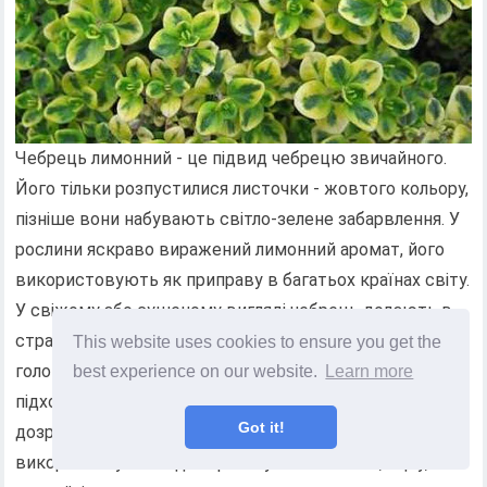
Чебрець лимонний - це підвид чебрецю звичайного.
Його тільки розпустилися листочки - жовтого кольору,
пізніше вони набувають світло-зелене забарвлення. У
рослини яскраво виражений лимонний аромат, його
використовують як приправу в багатьох країнах світу.
У свіжому або сушеному вигляді чебрець додають в
страви з квасолі і гороху, у французькій кухні це одна з
This website uses cookies to ensure you get the
головних ароматичних трав. Маленькі листочки добре
best experience on our website.
Learn more
підходять до десертів і страв з морепродуктів. До
Got it!
дозрівання плодів надземна частина рослини
використовується для приготування напоїв, оцту,