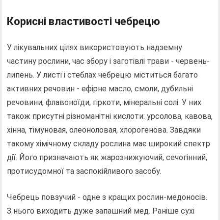
Корисні властивості чебрецю
У лікувальних цілях використовують надземну
частину рослини, час збору і заготівлі трави - червень-
липень. У листі і стеблах чебрецю міститься багато
активних речовин - ефірне масло, смоли, дубильні
речовини, флавоноїди, гіркоти, мінеральні солі. У них
також присутні різноманітні кислоти: урсолова, кавова,
хінна, тімуновая, олеоноловая, хлорогенова. Завдяки
такому хімічному складу рослина має широкий спектр
дії. Його призначають як жарознижуючий, сечогінний,
протисудомної та заспокійливого засобу.
Чебрець повзучий - одне з кращих рослин-медоносів.
З нього виходить дуже запашний мед. Раніше сухі