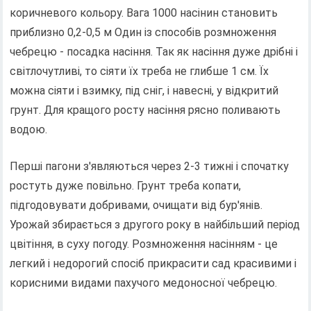
коричневого кольору. Вага 1000 насінин становить
приблизно 0,2-0,5 м Один із способів розмноження
чебрецю - посадка насіння. Так як насіння дуже дрібні і
світлочутливі, то сіяти їх треба не глибше 1 см. Їх
можна сіяти і взимку, під сніг, і навесні, у відкритий
грунт. Для кращого росту насіння рясно поливають
водою.
Перші пагони з'являються через 2-3 тижні і спочатку
ростуть дуже повільно. Грунт треба копати,
підгодовувати добривами, очищати від бур'янів.
Урожай збирається з другого року в найбільший період
цвітіння, в суху погоду. Розмноження насінням - це
легкий і недорогий спосіб прикрасити сад красивими і
корисними видами пахучого медоносної чебрецю.