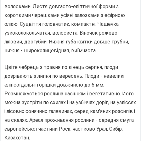
волосками. Листя довгасто-еліптичної форми з
короткими черешками усіяні залозками з ефірною
олією. Суцвіття головчатиє, компактні. Чашечка
узкоколокольчатая, волосиста. Віночок рожево-
ліловий, двогубий. Нижня губа квітки довше трубки,
нижня - широкояйцевідная, виїмчаста.
Цвіте чебрець з травня по кінець серпня, плоди
дозрівають з липня по вересень. Плоди - невеликі
еліпсоїдальні горішки довжиною до 6 мм.
Розмножується рослина насінням і вегетативно. Його
можна зустріти по схилах і на узбіччях доріг, на узліссях
і лісових сонячних галявинах, серед кам'яних розсипів і
на скелях. Ареал проживання рослини - середня смуга
європейської частини Росії, частково Урал, Сибір,
Казахстан.