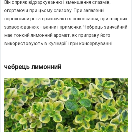
Він сприяє відхаркуванню і зменшення спазмів,
огортаючи при цьому слизову. При запаленні
порожнини рота призначають полоскання, при шкірних
захворюваннях - ванни і примочки. Чебрець звичайний
має тонкий лимонний аромат, як приправу його
використовують в кулінарії і при консервуванні.
чебрець лимонний