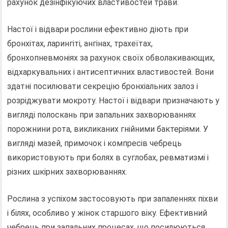
рахунок дезінфікуючих властивостей трави.
Настої і відвари рослини ефективно діють при
бронхітах, ларингіті, ангінах, трахеїтах,
бронхопневмоніях за рахунок своїх обволакивающих,
відхаркувальних і антисептичних властивостей. Вони
здатні посилювати секрецію бронхіальних залоз і
розріджувати мокроту. Настої і відвари призначають у
вигляді полоскань при запальних захворюваннях
порожнини рота, викликаних гнійними бактеріями. У
вигляді мазей, примочок і компресів чебрець
використовують при болях в суглобах, ревматизмі і
різних шкірних захворюваннях.
Рослина з успіхом застосовують при запаленнях піхви
і білях, особливо у жінок старшого віку. Ефективний
чебрець при запальних процесах, що посилюються