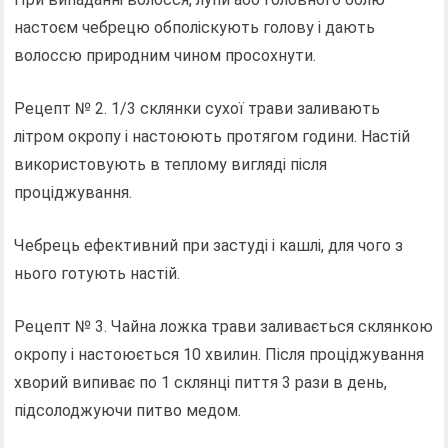
настоєм чебрецю обполіскують голову і дають
волоссю природним чином просохнути.
Рецепт № 2. 1/3 склянки сухої трави заливають
літром окропу і настоюють протягом години. Настій
використовують в теплому вигляді після
проціджування.
Чебрець ефективний при застуді і кашлі, для чого з
нього готують настій.
Рецепт № 3. Чайна ложка трави заливається склянкою
окропу і настоюється 10 хвилин. Після проціджування
хворий випиває по 1 склянці пиття 3 рази в день,
підсолоджуючи питво медом.