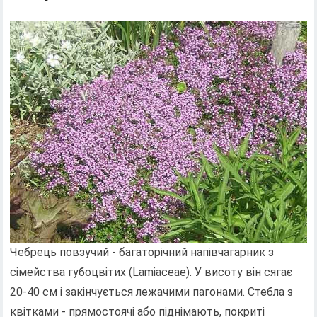
Чебрець повзучий - багаторічний напівчагарник з
сімейства губоцвітих (Lamiaceae). У висоту він сягає
20-40 см і закінчується лежачими пагонами. Стебла з
квітками - прямостоячі або піднімають, покриті