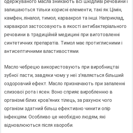
одержуваного масла зникають всі шкідливі речовини і
залишаються тільки корисні елементи, такі як Цімін,
камфен, ліналол, тимол, карвакрол та інші. Наприклад,
карвакрол застосовують в якості антибактеріального
речовини в традиційній медицині при виготовленні
синтетичних препаратів. Тимол має протиглисними і
антисептичними властивостями.
Масло чебрецю використовують при виробництві
зубної пасти, завдяки чому у неї з'являється більший
оздоровчий ефект. Масло призначають при запаленні
слизової рота і ясен. Воно сприяє виробленню в
організмі білих кров'яних тілець, за рахунок чого
організм здатний більш ефективно чинити опір
інфекціям. Особливо це необхідно людям, які
відновлюються після хвороби.