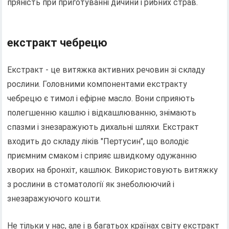
пряність при приготуванні дичини і рибних страв.
екстракт чебрецю
Екстракт - це витяжка активних речовин зі складу
рослини. Головними компонентами екстракту
чебрецю є тимол і ефірне масло. Вони сприяють
полегшенню кашлю і відкашлюванню, знімають
спазми і знезаражують дихальні шляхи. Екстракт
входить до складу ліків "Пертусин", що володіє
приємним смаком і сприяє швидкому одужанню
хворих на бронхіт, кашлюк. Використовують витяжку
з рослини в стоматології як знеболюючий і
знезаражуючого кошти.
Не тільки у нас, але і в багатьох країнах світу екстракт