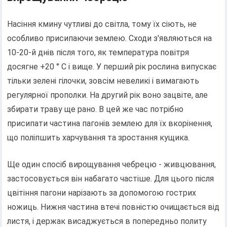
Насіння кмину чутливі до світла, тому їх сіють, не
особливо присипаючи землею. Сходи з'являються на
10-20-й днів після того, як температура повітря
досягне +20 ° C і вище. У перший рік рослина випускає
тільки зелені гілочки, зовсім невеликі і вимагають
регулярної прополки. На другий рік воно зацвіте, але
збирати траву ще рано. В цей же час потрібно
присипати частина пагонів землею для їх вкорінення,
що поліпшить харчування та зростання кущика.
Ще один спосіб вирощування чебрецю - живцювання,
застосовується він набагато частіше. Для цього після
цвітіння пагони нарізають за допомогою гострих
ножиць. Нижня частина втечі повністю очищається від
листя, і держак висаджується в попередньо политу