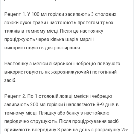
Рецепт 1. У 100 мл горілки засипають 3 столових
ложки сухої трави і настоюють протягом трьох
тижнів в темному місці. Після це настоянку
проціджують через кілька шарів марлі і
використовують для розтирання.
Настоянку з меліси лікарської і чебрецю повзучого
використовують як жарознижуючий і потогінний
засіб.
Рецепт 2. По 1 столовій ложці меліси і чебрецю
заливають 200 мл горілки і наполягають 8-9 днів в
темному місці. Пляшку або банку з настойкою
періодично струшують. Після проціджування засіб
приймають всередину 3 рази на день з розрахунку 25-