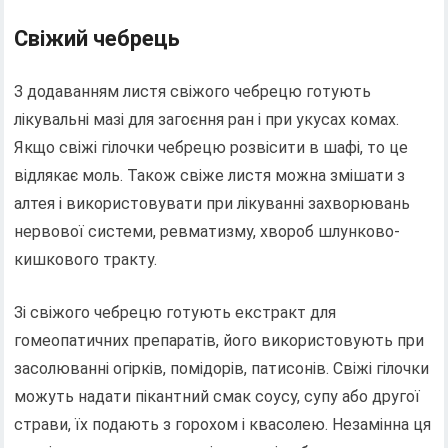
Свіжий чебрець
З додаванням листя свіжого чебрецю готують
лікувальні мазі для загоєння ран і при укусах комах.
Якщо свіжі гілочки чебрецю розвісити в шафі, то це
відлякає моль. Також свіже листя можна змішати з
алтея і використовувати при лікуванні захворювань
нервової системи, ревматизму, хвороб шлунково-
кишкового тракту.
Зі свіжого чебрецю готують екстракт для
гомеопатичних препаратів, його використовують при
засолюванні огірків, помідорів, патисонів. Свіжі гілочки
можуть надати пікантний смак соусу, супу або другої
страви, їх подають з горохом і квасолею. Незамінна ця