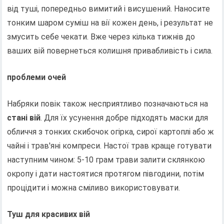
від туші, попередньо вимитий і висушений. Наносите
тонким шаром суміш на вії кожен день, і результат не
змусить себе чекати. Вже через кілька тижнів до
ваших вій повернеться колишня привабливість і сила.
проблеми очей
Набряки повік також несприятливо позначаються на
стані вій
. Для їх усунення добре підходять маски для
обличчя з тонких скибочок огірка, сирої картоплі або ж
чайні і трав'яні компреси. Настої трав краще готувати
наступним чином: 5-10 грам трави залити склянкою
окропу і дати настоятися протягом півгодини, потім
процідити і можна сміливо використовувати.
Туш для красивих вій