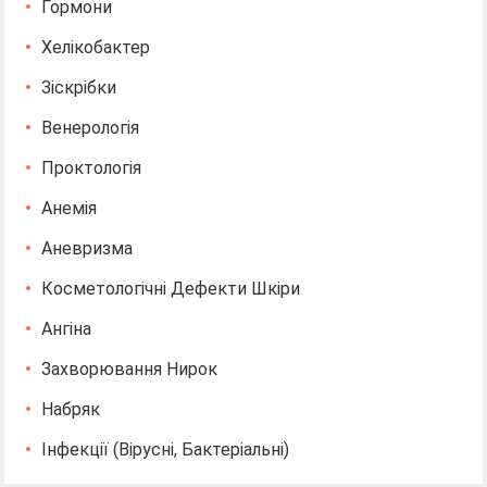
Гормони
Хелікобактер
Зіскрібки
Венерологія
Проктологія
Анемія
Аневризма
Косметологічні Дефекти Шкіри
Ангіна
Захворювання Нирок
Набряк
Інфекції (вірусні, Бактеріальні)