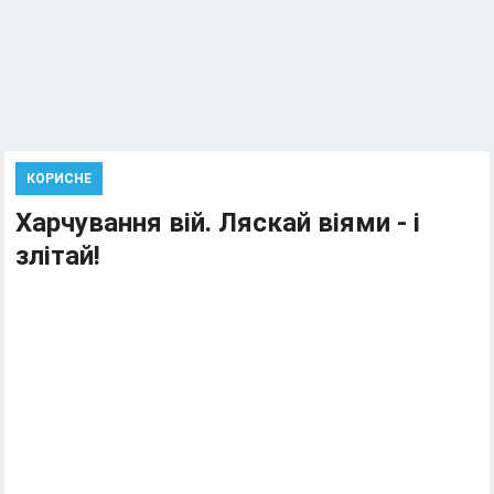
КОРИСНЕ
Харчування вій. Ляскай віями - і
злітай!