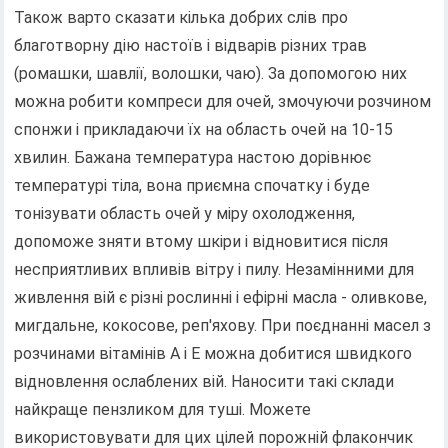
Також варто сказати кілька добрих слів про
благотворну дію настоїв і відварів різних трав
(ромашки, шавлії, волошки, чаю). За допомогою них
можна робити компреси для очей, змочуючи розчином
спонжи і прикладаючи їх на область очей на 10-15
хвилин. Бажана температура настою дорівнює
температурі тіла, вона приємна спочатку і буде
тонізувати область очей у міру охолодження,
допоможе зняти втому шкіри і відновитися після
несприятливих впливів вітру і пилу. Незамінними для
живлення вій є різні рослинні і ефірні масла - оливкове,
мигдальне, кокосове, реп'яхову. При поєднанні масел з
розчинами вітамінів А і Е можна добитися швидкого
відновлення ослаблених вій. Наносити такі склади
найкраще пензликом для туші. Можете
використовувати для цих цілей порожній флакончик