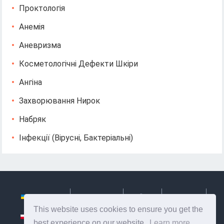
Проктологія
Анемія
Аневризма
Косметологічні Дефекти Шкіри
Ангіна
Захворювання Нирок
Набряк
Інфекції (вірусні, Бактеріальні)
Українська
Български
Česky
Hrvatski
This website uses cookies to ensure you get the
Polski
Slovenský
Slovenščina
Сербиан
best experience on our website.
Learn more