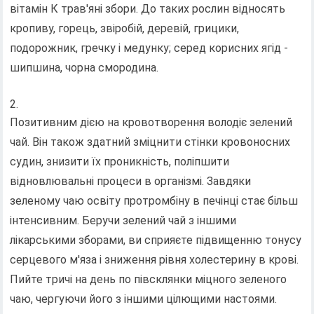
вітамін К трав'яні збори. До таких рослин відносять
кропиву, горець, звіробій, деревій, грицики,
подорожник, гречку і медунку; серед корисних ягід -
шипшина, чорна смородина.
Позитивним дією на кровотворення володіє зелений
чай. Він також здатний зміцнити стінки кровоносних
судин, знизити їх проникність, поліпшити
відновлювальні процеси в організмі. Завдяки
зеленому чаю освіту протромбіну в печінці стає більш
інтенсивним. Беручи зелений чай з іншими
лікарськими зборами, ви сприяєте підвищенню тонусу
серцевого м'яза і зниження рівня холестерину в крові.
Пийте тричі на день по півсклянки міцного зеленого
чаю, чергуючи його з іншими цілющими настоями.