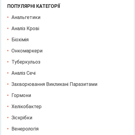
ПОПУЛЯРНІ КАТЕГОРІЇ
Анальгетики
Аналіз Крові
Біохімія
Онкомаркери
Туберкульоз
Аналіз Сечі
Захворювання Викликані Паразитами
Гормони
Хелікобактер
Зіскрібки
Венерологія