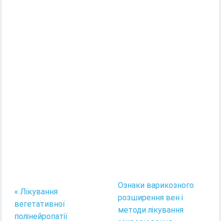
Ознаки варикозного
« Лікування
розширення вен і
вегетативної
методи лікування
полінейропатії