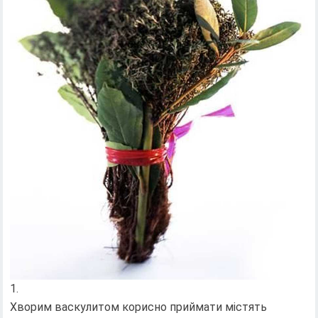
Хворим васкулитом корисно приймати містять