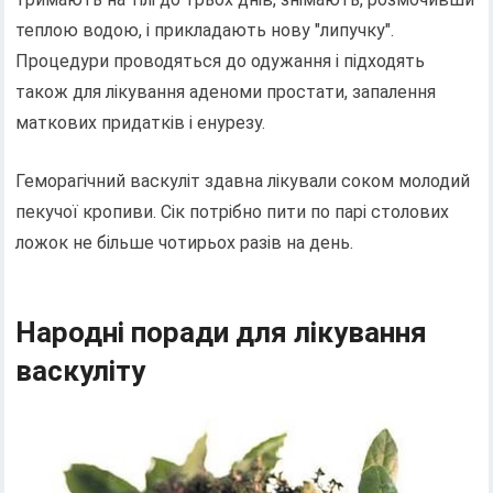
теплою водою, і прикладають нову "липучку".
Процедури проводяться до одужання і підходять
також для лікування аденоми простати, запалення
маткових придатків і енурезу.
Геморагічний васкуліт здавна лікували соком молодий
пекучої кропиви. Сік потрібно пити по парі столових
ложок не більше чотирьох разів на день.
Народні поради для лікування
васкуліту