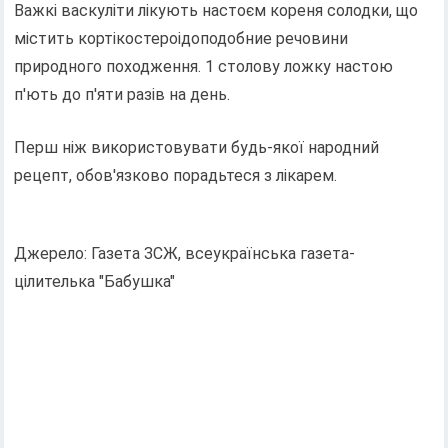
Важкі васкуліти лікують настоєм кореня солодки, що
містить кортікостероідоподобние речовини
природного походження. 1 столову ложку настою
п'ють до п'яти разів на день.
Перш ніж використовувати будь-якої народний
рецепт, обов'язково порадьтеся з лікарем.
Джерело: Газета ЗСЖ, всеукраїнська газета-
цілителька "Бабушка"