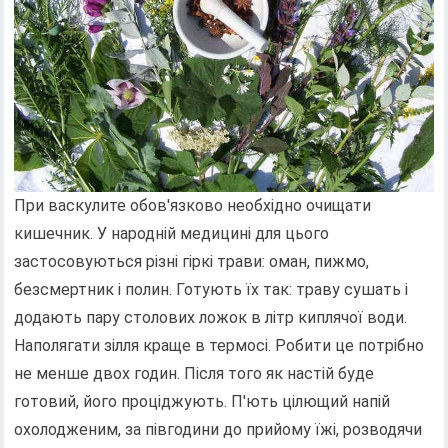
При васкулите обов'язково необхідно очищати
кишечник. У народній медицині для цього
застосовуються різні гіркі трави: оман, пижмо,
безсмертник і полин. Готують їх так: траву сушать і
додають пару столових ложок в літр киплячої води.
Наполягати зілля краще в термосі. Робити це потрібно
не менше двох годин. Після того як настій буде
готовий, його проціджують. П'ють цілющий напій
охолодженим, за півгодини до прийому їжі, розводячи