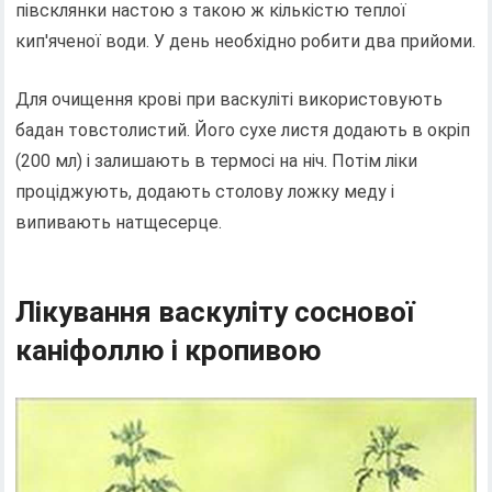
півсклянки настою з такою ж кількістю теплої
кип'яченої води. У день необхідно робити два прийоми.
Для очищення крові при васкуліті використовують
бадан товстолистий. Його сухе листя додають в окріп
(200 мл) і залишають в термосі на ніч. Потім ліки
проціджують, додають столову ложку меду і
випивають натщесерце.
Лікування васкуліту соснової
каніфоллю і кропивою