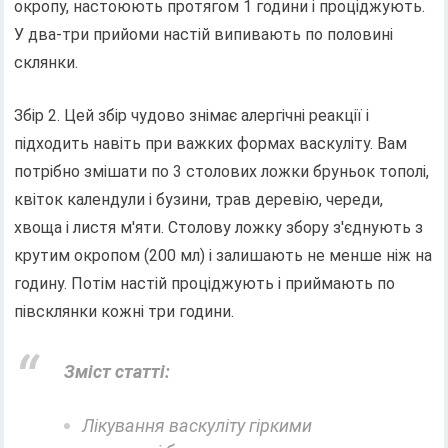
окропу, настоюють протягом 1 години і проціджують.
У два-три прийоми настій випивають по половині
склянки.
Збір 2. Цей збір чудово знімає алергічні реакції і
підходить навіть при важких формах васкуліту. Вам
потрібно змішати по 3 столових ложки бруньок тополі,
квіток календули і бузини, трав деревію, череди,
хвоща і листя м'яти. Столову ложку збору з'єднують з
крутим окропом (200 мл) і залишають не менше ніж на
годину. Потім настій проціджують і приймають по
півсклянки кожні три години.
Зміст статті:
Лікування васкуліту гіркими