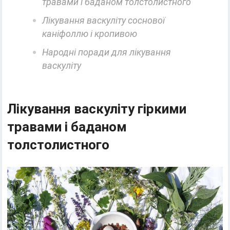
травами і баданом толстолистного
Лікування васкуліту соснової
каніфоллю і кропивою
Народні поради для лікування
васкуліту
Лікування васкуліту гіркими
травами і баданом
толстолистного