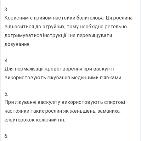
Корисним є прийом настойки болиголова. Ця рослина
відноситься до отруйних, тому необхідно ретельно
дотримуватися інструкції і не перевищувати
дозування.
Для нормалізації кровотворення при васкуліті
використовують лікування медичними п'явками.
При лікуванні васкуліту використовують спиртові
настоянки таких рослин як женьшень, заманиха,
елеутерокок колючий і ін.