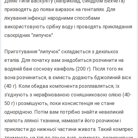
Деякі типи васкуліту (наприклад, синдром Бехчета)
призводять до появи виразок на геніталіях. Для
лікування інфекції народними способами
використовують срібну воду і проводять прикладання
своєрідних "липучок".
Приготування "липучок" складається з декількох
етапів. Для початку вам знадобиться розчинити на
водяній бані соснову каніфоль (200 г). Після того як
вона розчиниться, в ємність додають бджолиний віск
(40 г). Коли обидва компонента розплавляться, їх
з'єднують з нерафінованою соняшниковою олією (40-
50 г) і розмішують, поки консистенція не стане
однорідною. Потім вам потрібно знайти невеликий
клапоть лляної тканини, намазати його розчином і
прикласти до нижньої частини живота. Такий компрес
тримають на тілі до трьох днів, знімають, розмочивши