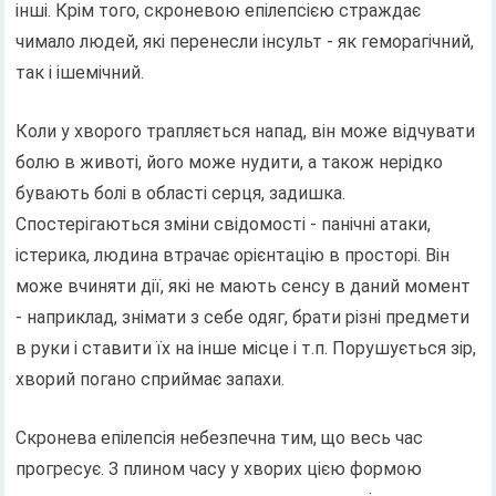
інші. Крім того, скроневою епілепсією страждає
чимало людей, які перенесли інсульт - як геморагічний,
так і ішемічний.
Коли у хворого трапляється напад, він може відчувати
болю в животі, його може нудити, а також нерідко
бувають болі в області серця, задишка.
Спостерігаються зміни свідомості - панічні атаки,
істерика, людина втрачає орієнтацію в просторі. Він
може вчиняти дії, які не мають сенсу в даний момент
- наприклад, знімати з себе одяг, брати різні предмети
в руки і ставити їх на інше місце і т.п. Порушується зір,
хворий погано сприймає запахи.
Скронева епілепсія небезпечна тим, що весь час
прогресує. З плином часу у хворих цією формою