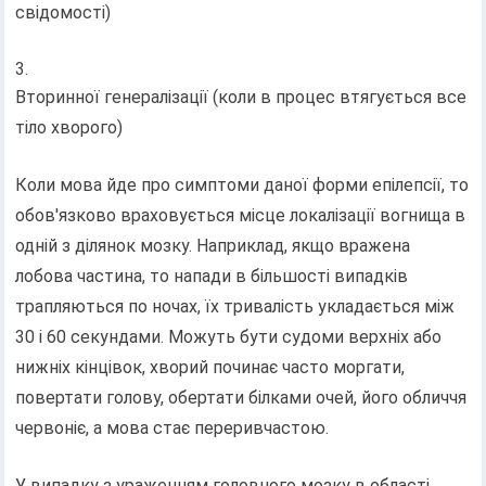
свідомості)
Вторинної генералізації (коли в процес втягується все
тіло хворого)
Коли мова йде про симптоми даної форми епілепсії, то
обов'язково враховується місце локалізації вогнища в
одній з ділянок мозку. Наприклад, якщо вражена
лобова частина, то напади в більшості випадків
трапляються по ночах, їх тривалість укладається між
30 і 60 секундами. Можуть бути судоми верхніх або
нижніх кінцівок, хворий починає часто моргати,
повертати голову, обертати білками очей, його обличчя
червоніє, а мова стає переривчастою.
У випадку з ураженням головного мозку в області