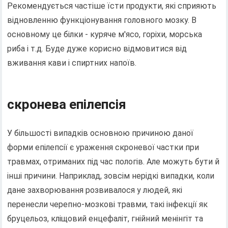
Рекомендується частіше їсти продукти, які сприяють
відновленню функціонування головного мозку. В
основному це білки - куряче м'ясо, горіхи, морська
риба і т.д. Буде дуже корисно відмовитися від
вживання кави і спиртних напоїв.
скронева епілепсія
У більшості випадків основною причиною даної
форми епілепсії є ураження скроневої частки при
травмах, отриманих під час пологів. Але можуть бути й
інші причини. Наприклад, зовсім нерідкі випадки, коли
дане захворювання розвивалося у людей, які
перенесли черепно-мозкові травми, такі інфекції як
бруцельоз, кліщовий енцефаліт, гнійний менінгіт та