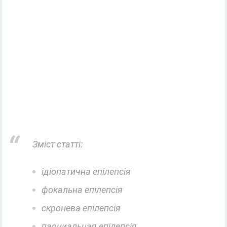
Зміст статті:
ідіопатична епілепсія
фокальна епілепсія
скронева епілепсія
парциальная епілепсія