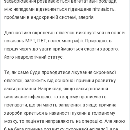
захворювання розвиваються вегетативні розлади,
між нападами відзначається підвищена пітливість,
проблеми в ендокринній системі, алергія.
Діагностика скроневої епілепсії виконується на основі
показань МРТ, ПЕТ, полісомнографії. Природно, в
першу чергу до уваги приймаються скарги хворого,
його неврологічний статус.
Те, як саме буде проводитися лікування скроневої
епілепсії, залежить від основної причини розвитку
захворювання. Наприклад, якщо захворювання
викликане інфекцією, то хворому прописують
препарати, що знімають запалення, а якщо причина
хвороби криється в наявності пухлин в головному
мозку, то пацієнта направляють на операцію. Але якою
б не була причина розвитку скроневої епілепсії, все