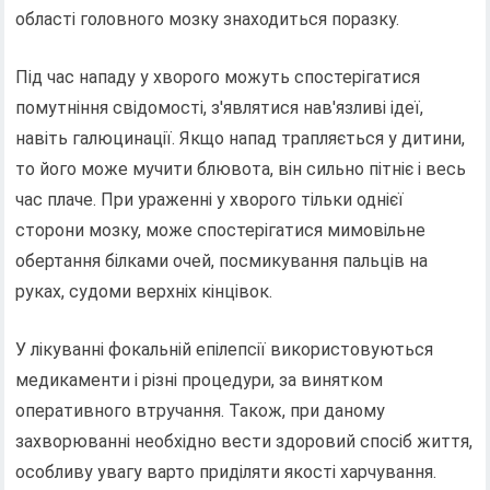
області головного мозку знаходиться поразку.
Під час нападу у хворого можуть спостерігатися
помутніння свідомості, з'являтися нав'язливі ідеї,
навіть галюцинації. Якщо напад трапляється у дитини,
то його може мучити блювота, він сильно пітніє і весь
час плаче. При ураженні у хворого тільки однієї
сторони мозку, може спостерігатися мимовільне
обертання білками очей, посмикування пальців на
руках, судоми верхніх кінцівок.
У лікуванні фокальній епілепсії використовуються
медикаменти і різні процедури, за винятком
оперативного втручання. Також, при даному
захворюванні необхідно вести здоровий спосіб життя,
особливу увагу варто приділяти якості харчування.