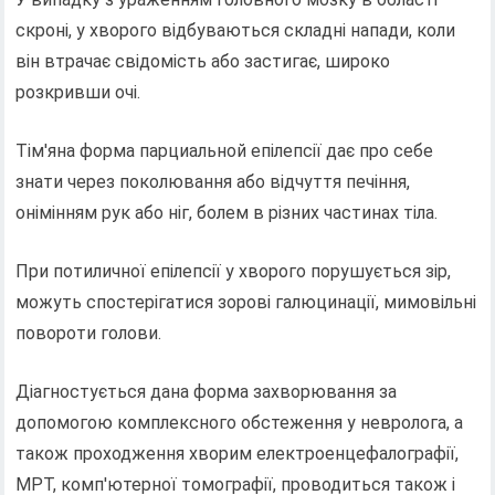
скроні, у хворого відбуваються складні напади, коли
він втрачає свідомість або застигає, широко
розкривши очі.
Тім'яна форма парциальной епілепсії дає про себе
знати через поколювання або відчуття печіння,
онімінням рук або ніг, болем в різних частинах тіла.
При потиличної епілепсії у хворого порушується зір,
можуть спостерігатися зорові галюцинації, мимовільні
повороти голови.
Діагностується дана форма захворювання за
допомогою комплексного обстеження у невролога, а
також проходження хворим електроенцефалографії,
МРТ, комп'ютерної томографії, проводиться також і