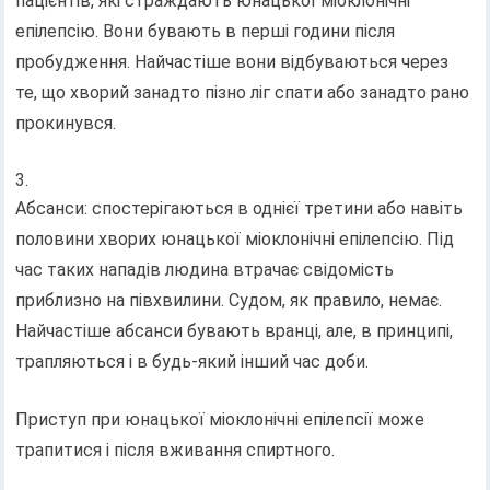
пацієнтів, які страждають юнацької міоклонічні
епілепсію. Вони бувають в перші години після
пробудження. Найчастіше вони відбуваються через
те, що хворий занадто пізно ліг спати або занадто рано
прокинувся.
Абсанси: спостерігаються в однієї третини або навіть
половини хворих юнацької міоклонічні епілепсію. Під
час таких нападів людина втрачає свідомість
приблизно на півхвилини. Судом, як правило, немає.
Найчастіше абсанси бувають вранці, але, в принципі,
трапляються і в будь-який інший час доби.
Приступ при юнацької міоклонічні епілепсії може
трапитися і після вживання спиртного.