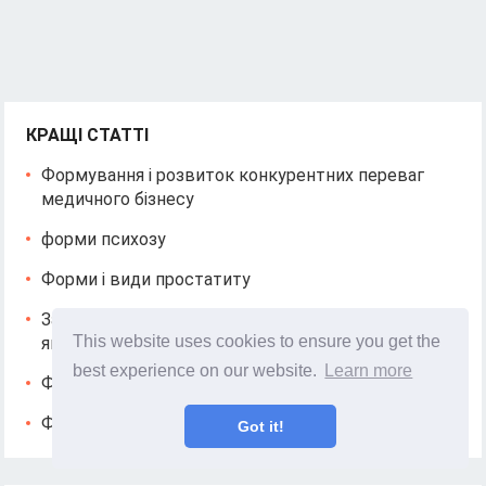
КРАЩІ СТАТТІ
Формування і розвиток конкурентних переваг
медичного бізнесу
форми психозу
Форми і види простатиту
За якими параметрами визначається великий ніс і
This website uses cookies to ensure you get the
як його скоригувати
best experience on our website.
Learn more
Форель користь і шкода
Фолікулярний рак щитовидної залози
Got it!