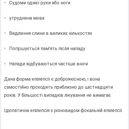
Судоми однієї руки або ноги
утруднена мова
Виділення слини в великих кількостях
Погіршується пам'ять після нападу
Напади відбуваються частіше вночі
Дана форма епілепсії є доброякісною, і вона
самостійно проходить приблизно до шістнадцяти
років. У більшості випадків лікування не вимагає.
Ідіопатична епілепсія є різновидом фокальній епілепсії.