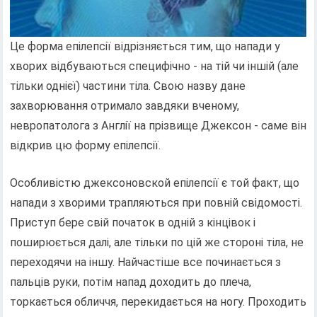
Це форма епілепсії відрізняється тим, що напади у
хворих відбуваються специфічно - на тій чи іншій (але
тільки однієї) частини тіла. Свою назву дане
захворювання отримало завдяки вченому,
невропатолога з Англії на прізвище Джексон - саме він
відкрив цю форму епілепсії.
Особливістю джексоновской епілепсії є той факт, що
напади з хворими трапляються при повній свідомості.
Приступ бере свій початок в одній з кінцівок і
поширюється далі, але тільки по цій же стороні тіла, не
переходячи на іншу. Найчастіше все починається з
пальців руки, потім напад доходить до плеча,
торкається обличчя, перекидається на ногу. Проходить