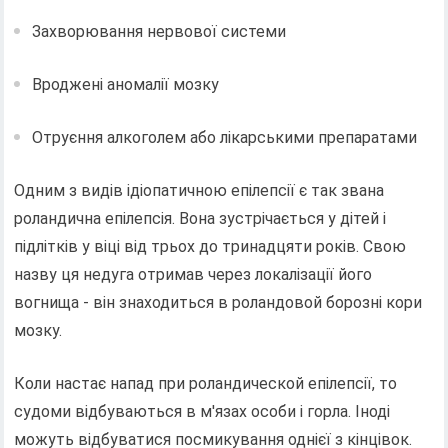
Захворювання нервової системи
Вроджені аномалії мозку
Отруєння алкоголем або лікарськими препаратами
Одним з видів ідіопатичною епілепсії є так звана
роландична епілепсія. Вона зустрічається у дітей і
підлітків у віці від трьох до тринадцяти років. Свою
назву ця недуга отримав через локалізації його
вогнища - він знаходиться в роландовой борозні кори
мозку.
Коли настає напад при роландической епілепсії, то
судоми відбуваються в м'язах особи і горла. Іноді
можуть відбуватися посмикування однієї з кінцівок.