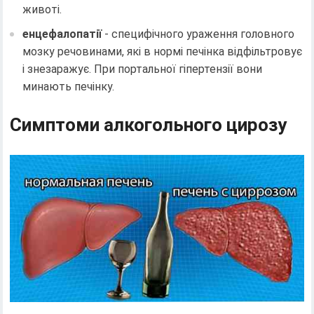
животі.
енцефалопатії
- специфічного ураження головного
мозку речовинами, які в нормі печінка відфільтровує
і знезаражує. При портальної гіпертензії вони
минають печінку.
Симптоми алкогольного цирозу