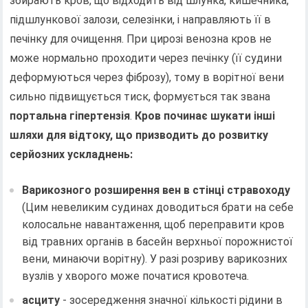
збирають кров, що відходить від шлунка, кишечника,
підшлункової залози, селезінки, і направляють її в
печінку для очищення. При цирозі венозна кров не
може нормально проходити через печінку (її судини
деформуються через фіброзу), тому в ворітної вени
сильно підвищується тиск, формується так звана
портальна гіпертензія
.
Кров починає шукати інші
шляхи для відтоку, що призводить до розвитку
серйозних ускладнень:
Варикозного розширення вен в стінці стравоходу
(Цим невеликим судинах доводиться брати на себе
колосальне навантаження, щоб переправити кров
від травних органів в басейн верхньої порожнистої
вени, минаючи ворітну). У разі розриву варикозних
вузлів у хворого може початися кровотеча.
асциту
- зосередження значної кількості рідини в