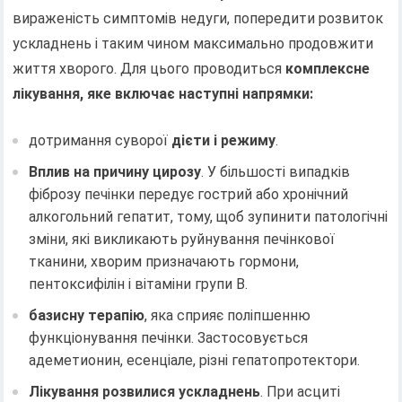
вираженість симптомів недуги, попередити розвиток
ускладнень і таким чином максимально продовжити
життя хворого. Для цього проводиться
комплексне
лікування, яке включає наступні напрямки:
дотримання суворої
дієти і режиму
.
Вплив на причину цирозу
. У більшості випадків
фіброзу печінки передує гострий або хронічний
алкогольний гепатит, тому, щоб зупинити патологічні
зміни, які викликають руйнування печінкової
тканини, хворим призначають гормони,
пентоксифілін і вітаміни групи В.
базисну терапію
, яка сприяє поліпшенню
функціонування печінки. Застосовується
адеметионин, есенціале, різні гепатопротектори.
Лікування розвилися ускладнень
. При асциті