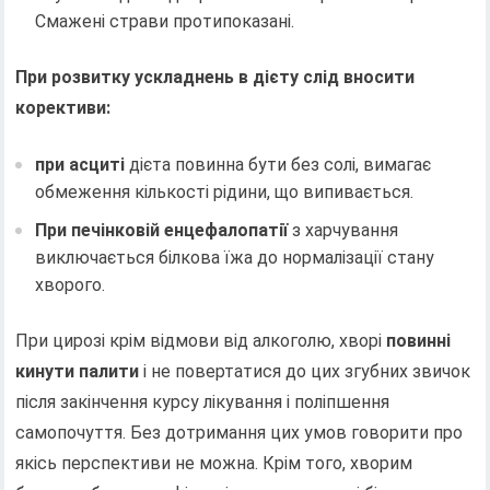
Смажені страви протипоказані.
При розвитку ускладнень в дієту слід вносити
корективи:
при асциті
дієта повинна бути без солі, вимагає
обмеження кількості рідини, що випивається.
При печінковій енцефалопатії
з харчування
виключається білкова їжа до нормалізації стану
хворого.
При цирозі крім відмови від алкоголю, хворі
повинні
кинути палити
і не повертатися до цих згубних звичок
після закінчення курсу лікування і поліпшення
самопочуття. Без дотримання цих умов говорити про
якісь перспективи не можна. Крім того, хворим