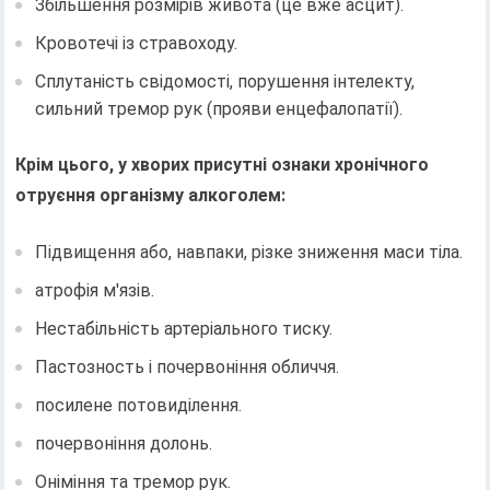
Збільшення розмірів живота (це вже асцит).
Кровотечі із стравоходу.
Сплутаність свідомості, порушення інтелекту,
сильний тремор рук (прояви енцефалопатії).
Крім цього, у хворих присутні ознаки хронічного
отруєння організму алкоголем:
Підвищення або, навпаки, різке зниження маси тіла.
атрофія м'язів.
Нестабільність артеріального тиску.
Пастозность і почервоніння обличчя.
посилене потовиділення.
почервоніння долонь.
Оніміння та тремор рук.