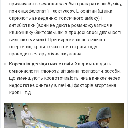
призначають сечогінні засоби і препарати альбуміну,
при енцефалопатії - лактулозу, L-орнітин (ці ліки
сприяють виведенню токсичного аміаку) і
антибіотики (вони не дають розмножуватися в
кишечнику бактеріям, які в процесі своєї діяльності
виділяють аміак). При вираженій портальної
гіпертензії, кровотечах з вен стравоходу
проводиться хірургічне лікування.
Корекцію дефіцитних станів
. Хворим вводять
амінокислоти, глюкозу, вітамінні препарати, засоби,
що зменшують кровоточивість, яка виникає через
недостатнє синтезу в печінці факторів згортання
крові, і т.д.