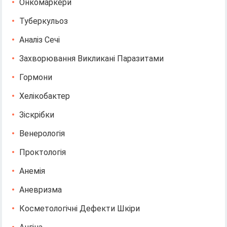
Онкомаркери
Туберкульоз
Аналіз Сечі
Захворювання Викликані Паразитами
Гормони
Хелікобактер
Зіскрібки
Венерологія
Проктологія
Анемія
Аневризма
Косметологічні Дефекти Шкіри