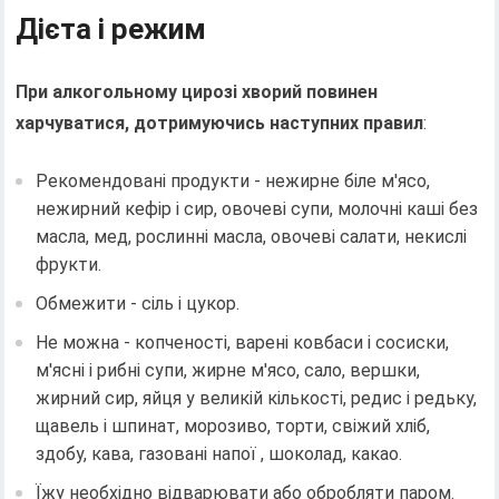
Дієта і режим
При алкогольному цирозі хворий повинен
харчуватися, дотримуючись наступних правил
:
Рекомендовані продукти - нежирне біле м'ясо,
нежирний кефір і сир, овочеві супи, молочні каші без
масла, мед, рослинні масла, овочеві салати, некислі
фрукти.
Обмежити - сіль і цукор.
Не можна - копченості, варені ковбаси і сосиски,
м'ясні і рибні супи, жирне м'ясо, сало, вершки,
жирний сир, яйця у великій кількості, редис і редьку,
щавель і шпинат, морозиво, торти, свіжий хліб,
здобу, кава, газовані напої , шоколад, какао.
Їжу необхідно відварювати або обробляти паром.