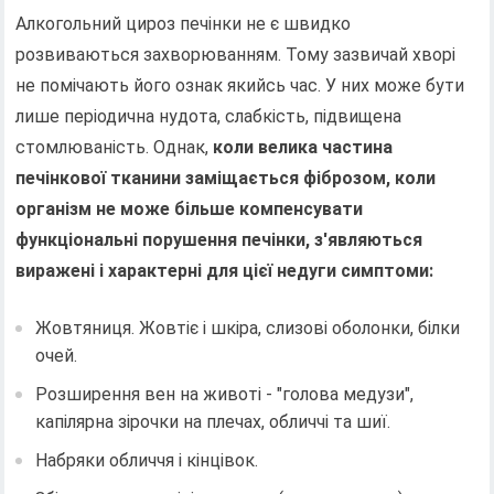
Алкогольний цироз печінки не є швидко
розвиваються захворюванням. Тому зазвичай хворі
не помічають його ознак якийсь час. У них може бути
лише періодична нудота, слабкість, підвищена
стомлюваність. Однак,
коли велика частина
печінкової тканини заміщається фіброзом, коли
організм не може більше компенсувати
функціональні порушення печінки, з'являються
виражені і характерні для цієї недуги симптоми:
Жовтяниця. Жовтіє і шкіра, слизові оболонки, білки
очей.
Розширення вен на животі - "голова медузи",
капілярна зірочки на плечах, обличчі та шиї.
Набряки обличчя і кінцівок.