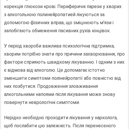
корекція глюкози крові. Периферичні парези у хворих
з алкогольною полинейропатией лікуються за
допомогою фізичних вправ, що зміцнюють м'язи і
запобігають обмеження пасивних рухів кінцівок.
У період хвороби важлива психологічна підтримка,
хворим потрібно знати про причини захворювання, про
фактори сприяють швидкому лікуванню. І одним з них
є відмова від алкоголю. Це допомагає істотно
зменшити симптоми полінейропатії або повністю від
них позбутися. Продовження зловживання
алкогольними напоями після лікування може знову
повернути неврологічні симптоми.
Нерідко необхідно проходити лікування у нарколога,
щоб послабити цю залежність. Після перенесеного