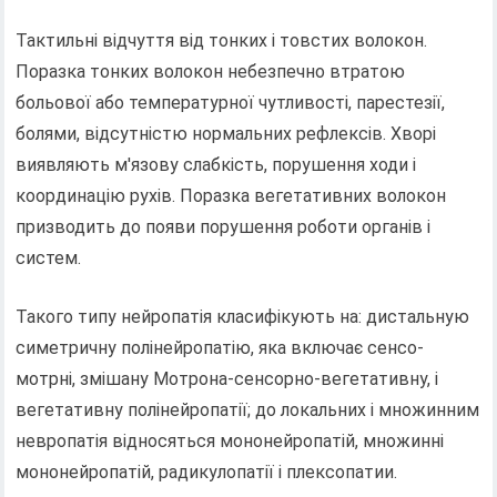
Тактильні відчуття від тонких і товстих волокон.
Поразка тонких волокон небезпечно втратою
больової або температурної чутливості, парестезії,
болями, відсутністю нормальних рефлексів. Хворі
виявляють м'язову слабкість, порушення ходи і
координацію рухів. Поразка вегетативних волокон
призводить до появи порушення роботи органів і
систем.
Такого типу нейропатія класифікують на: дистальную
симетричну полінейропатію, яка включає сенсо-
мотрні, змішану Мотрона-сенсорно-вегетативну, і
вегетативну полінейропатії; до локальних і множинним
невропатія відносяться мононейропатій, множинні
мононейропатій, радикулопатії і плексопатии.