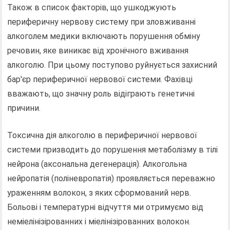
Також в список факторів, що ушкоджують
периферичну нервову систему при зловживанні
алкоголем медики включають порушення обміну
речовин, яке виникає від хронічного вживання
алкоголю. При цьому поступово руйнується захисний
бар'єр периферичної нервової системи. Фахівці
вважають, що значну роль відіграють генетичні
причини.
Токсична дія алкоголю в периферичної нервової
системи призводить до порушення метаболізму в тілі
нейрона (аксональна дегенерація). Алкогольна
нейропатія (поліневропатія) проявляється переважно
ураженням волокон, з яких сформований нерв.
Больові і температурні відчуття ми отримуємо від
неміелінізірованних і міелінізірованних волокон.