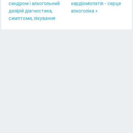
синдром і алкогольний
кардіоміопатія - серце
делірій діагностика,
алкоголіка »
симптоми, лікування