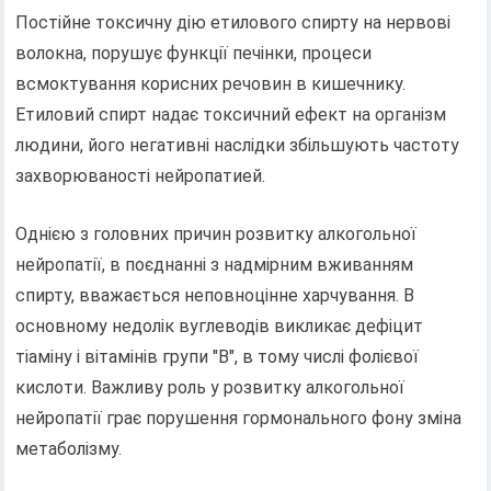
Постійне токсичну дію етилового спирту на нервові
волокна, порушує функції печінки, процеси
всмоктування корисних речовин в кишечнику.
Етиловий спирт надає токсичний ефект на організм
людини, його негативні наслідки збільшують частоту
захворюваності нейропатией.
Однією з головних причин розвитку алкогольної
нейропатії, в поєднанні з надмірним вживанням
спирту, вважається неповноцінне харчування. В
основному недолік вуглеводів викликає дефіцит
тіаміну і вітамінів групи "В", в тому числі фолієвої
кислоти. Важливу роль у розвитку алкогольної
нейропатії грає порушення гормонального фону зміна
метаболізму.