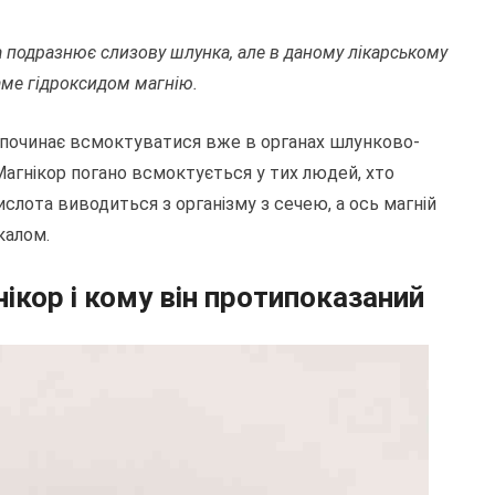
 подразнює слизову шлунка, але в даному лікарському
саме гідроксидом магнію.
ін починає всмоктуватися вже в органах шлунково-
Магнікор погано всмоктується у тих людей, хто
слота виводиться з організму з сечею, а ось магній
калом.
ікор і кому він протипоказаний