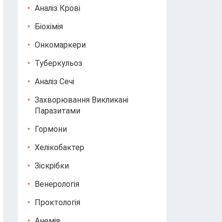
Аналіз Крові
Біохімія
Онкомаркери
Туберкульоз
Аналіз Сечі
Захворювання Викликані
Паразитами
Гормони
Хелікобактер
Зіскрібки
Венерологія
Проктологія
Анемія