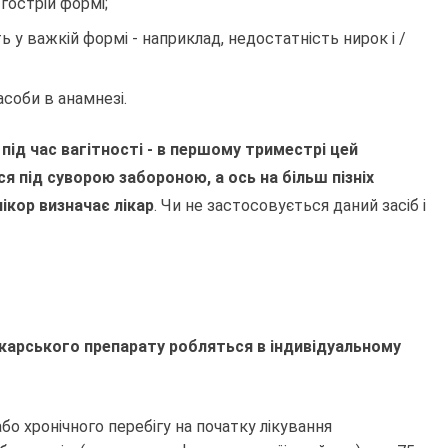
гострій формі;
ть у важкій формі - наприклад, недостатність нирок і /
асоби в анамнезі.
під час вагітності - в першому триместрі цей
я під суворою забороною, а ось на більш пізніх
ікор визначає лікар
. Чи не застосовується даний засіб і
ікарського препарату робляться в індивідуальному
або хронічного перебігу на початку лікування