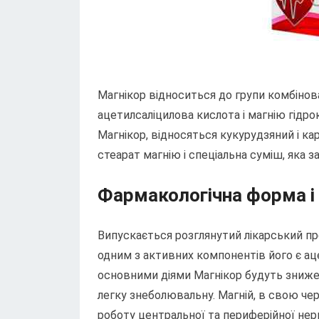
Магнікор відноситься до групи комбіно
ацетилсаліцилова кислота і магнію гідр
Магнікор, відносяться кукурудзяний і ка
стеарат магнію і спеціальна суміш, яка з
Фармакологічна форма і
Випускається розглянутий лікарський пр
одним з активних компонентів його є ац
основними діями Магнікор будуть знижен
легку знеболювальну. Магній, в свою чер
роботу центральної та периферійної нер