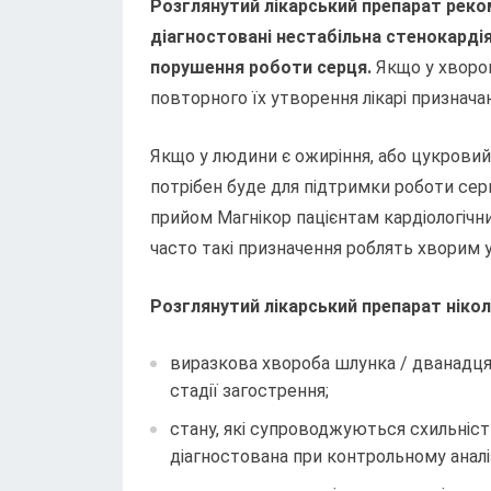
Розглянутий лікарський препарат реко
діагностовані нестабільна стенокардія,
порушення роботи серця.
Якщо у хворог
повторного їх утворення лікарі признача
Якщо у людини є ожиріння, або цукровий
потрібен буде для підтримки роботи сер
прийом Магнікор пацієнтам кардіологічни
часто такі призначення роблять хворим у 
Розглянутий лікарський препарат ніколи
виразкова хвороба шлунка / дванадця
стадії загострення;
стану, які супроводжуються схильніст
діагностована при контрольному аналіз