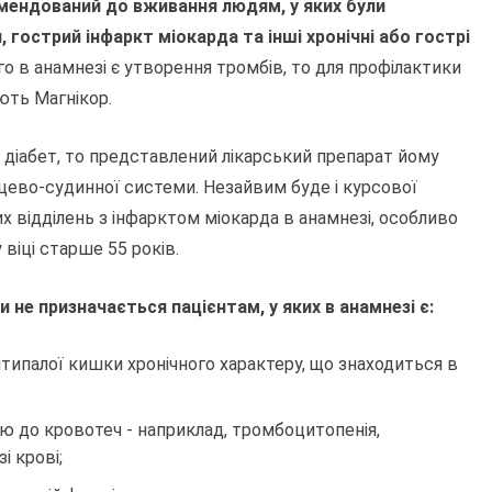
мендований до вживання людям, у яких були
 гострий інфаркт міокарда та інші хронічні або гострі
о в анамнезі є утворення тромбів, то для профілактики
ють Магнікор.
 діабет, то представлений лікарський препарат йому
цево-судинної системи. Незайвим буде і курсової
х відділень з інфарктом міокарда в анамнезі, особливо
віці старше 55 років.
 не призначається пацієнтам, у яких в анамнезі є:
типалої кишки хронічного характеру, що знаходиться в
ю до кровотеч - наприклад, тромбоцитопенія,
і крові;