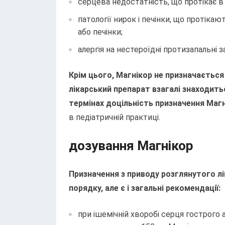
серцева недостатність, що протікає в 
патології нирок і печінки, що протікаю
або печінки;
алергія на нестероїдні протизапальні з
Крім цього, Магнікор не призначається 
лікарський препарат взагалі знаходитьс
термінах доцільність призначення Магн
в педіатричній практиці.
дозування Магнікор
Призначення з приводу розглянутого л
порядку, але є і загальні рекомендації:
при ішемічній хворобі серця гострого 