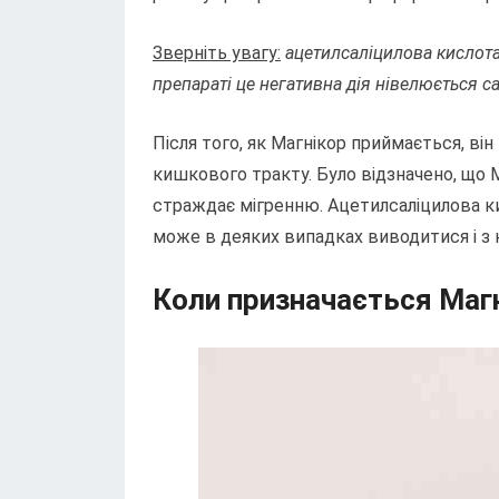
Зверніть увагу:
ацетилсаліцилова кислота
препараті це негативна дія нівелюється 
Після того, як Магнікор приймається, в
кишкового тракту. Було відзначено, що 
страждає мігренню. Ацетилсаліцилова ки
може в деяких випадках виводитися і з 
Коли призначається Магн