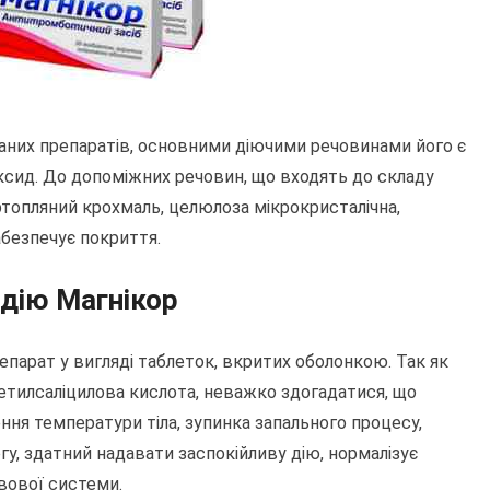
ваних препаратів, основними діючими речовинами його є
оксид. До допоміжних речовин, що входять до складу
ртопляний крохмаль, целюлоза мікрокристалічна,
абезпечує покриття.
 дію Магнікор
епарат у вигляді таблеток, вкритих оболонкою. Так як
етилсаліцилова кислота, неважко здогадатися, що
ня температури тіла, зупинка запального процесу,
гу, здатний надавати заспокійливу дію, нормалізує
вової системи.