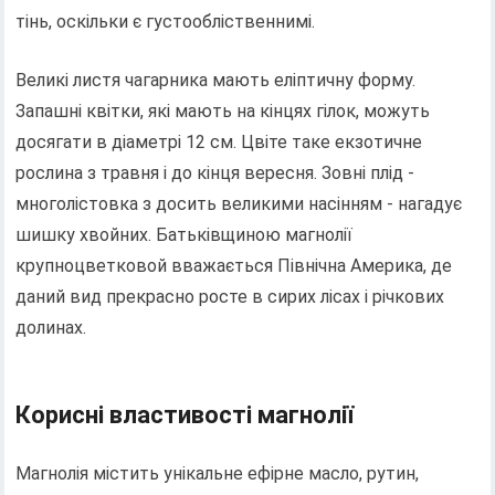
тінь, оскільки є густообліственнимі.
Великі листя чагарника мають еліптичну форму.
Запашні квітки, які мають на кінцях гілок, можуть
досягати в діаметрі 12 см. Цвіте таке екзотичне
рослина з травня і до кінця вересня. Зовні плід -
многолістовка з досить великими насінням - нагадує
шишку хвойних. Батьківщиною магнолії
крупноцветковой вважається Північна Америка, де
даний вид прекрасно росте в сирих лісах і річкових
долинах.
Корисні властивості магнолії
Магнолія містить унікальне ефірне масло, рутин,