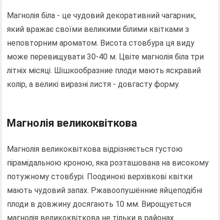
Магнолія біла - це чудовий декоративний чагарник,
який вражає своїми великими білими квітками з
неповторним ароматом. Висота стовбура ця виду
може перевищувати 30-40 м. Цвіте магнолія біла три
літніх місяці. Шішкообразние плоди мають яскравий
колір, а великі виразні листя - довгасту форму.
Магнолія великоквіткова
Магнолія великоквіткова відрізняється густою
пірамідальною кроною, яка розташована на високому
потужному стовбурі. Поодинокі верхівкові квітки
мають чудовий запах. Ржавоопушённие яйцеподібні
плоди в довжину досягають 10 мм. Вирощується
магнолія великоквіткова не тільки в районах