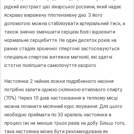
рідкий екстракт цієї лікарської рослини, який надає
яскраво виражену гіпотензивну дію. З його
допомогою можна стабілізувати артеріальний тиск, а
також значно зменшити серцеві болі і відновити
нормальне серцебиття. Не один десяток років на
ранніх стадіях хронічної гіпертонії застосовуються
спеціальні спиртові витяжки магнолії, які здатні
істотно поліпшити самопочуття хворого.
Настоянка: 2 чайних ложки подрібненого насіння
потрібно залити однією склянкою етилового спирту
(70%). Через 10 днів настоювання в теплому місці
можна починати місячний курс лікування. Для цього
необхідно приймати по 30 крапель настоянки в
процесі їжі не менше трьох разів на добу. Більш того,
така настоянка може бути рекомендована як