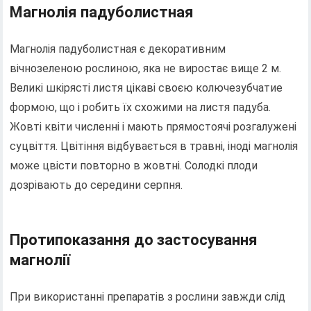
Магнолія падуболистная
Магнолія падуболистная є декоративним
вічнозеленою рослиною, яка не виростає вище 2 м.
Великі шкірясті листя цікаві своєю колючезубчатие
формою, що і робить їх схожими на листя падуба.
Жовті квіти численні і мають прямостоячі розгалужені
суцвіття. Цвітіння відбувається в травні, іноді магнолія
може цвісти повторно в жовтні. Солодкі плоди
дозрівають до середини серпня.
Протипоказання до застосування
магнолії
При використанні препаратів з рослини завжди слід