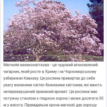
Магнолія великоквіткова - це чудовий вічнозелений
чагарник, який росте в Криму і на Чорноморському
узбережжі Кавказу. Ця рослина привертає до себе
увагу великими світло-бежевими квітками, які мають
неперевершений приємний аромат. Ця рослина має
потужну стволом з гладкою корою і може досягати 30
м у висоту. Пірамідальна крона магнолії дає хорошу