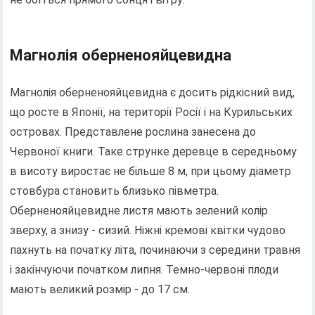
Магнолія оберненояйцевидна
Магнолія оберненояйцевидна є досить рідкісний вид,
що росте в Японії, на території Росії і на Курильських
островах. Представлене рослина занесена до
Червоної книги. Таке струнке деревце в середньому
в висоту виростає не більше 8 м, при цьому діаметр
стовбура становить близько півметра.
Оберненояйцевидне листя мають зелений колір
зверху, а знизу - сизий. Ніжні кремові квітки чудово
пахнуть на початку літа, починаючи з середини травня
і закінчуючи початком липня. Темно-червоні плоди
мають великий розмір - до 17 см.