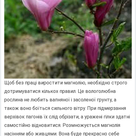
Щоб без праці виростити магнолію, необхідно строго
дотримуватися кількох правил. Це вологолюбна
рослина не любить вапняної і засоленої грунту, а
також воно боїться сильного вітру. При підмерзання
верхівок пагонів їх слід обрізати, а уражені гілки здатні
самостійно відновитися. Розмножується магнолія
насінням або живцями. Вона буде прекрасно себе