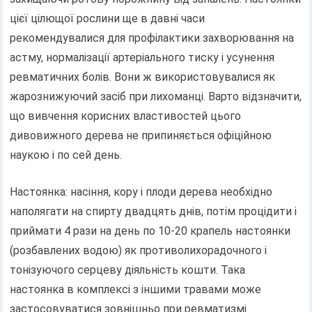
цієї цілющої рослини ще в давні часи
рекомендувалися для профілактики захворювання на
астму, нормалізації артеріального тиску і усунення
ревматичних болів. Вони ж використовувалися як
жарознижуючий засіб при лихоманці. Варто відзначити,
що вивчення корисних властивостей цього
дивовижного дерева не припиняється офіційною
наукою і по сей день.
Настоянка: насіння, кору і плоди дерева необхідно
наполягати на спирту двадцять днів, потім процідити і
приймати 4 рази на день по 10-20 крапель настоянки
(розбавлених водою) як противолихорадочного і
тонізуючого серцеву діяльність кошти. Така
настоянка в комплексі з іншими травами може
застосовуватися зовнішньо при ревматизмі.