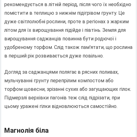
рекомендується в літній період, після чого їх необхідно
помістити в теплицю з нижнім підігрівом грунту. Це
дуже світлолюбні рослини, проте в регіонах з жарким
літом для їх вирощування підійде і півтінь. Земля для
вирощування саджанців повинна бути родючої і
удобреному торфом. Слід також пам'ятати, що рослина
в перший рік розвивається дуже повільно.
Догляд за саджанцями полягає в рясних поливах,
мульчуванні грунту перепрілим компостом або
торфом щовесни, зрізанні сухих або загущающих гілок.
Підмерзлі верхівки пагонів теж слід підрізати, при
цьому уражені гілки відновлюються самостійно.
Магнолія біла