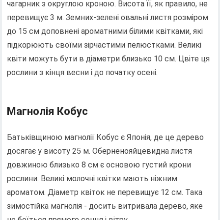
чагарник з округлою кроною. Висота її, як правило, не
перевищує 3 м. Земних-зелені овальні листя розміром
до 15 см доповнені ароматними білими квітками, які
підкорюють своїми зірчастими пелюстками. Великі
квіти можуть бути в діаметри близько 10 см. Цвіте ця
рослини з кінця весни і до початку осені.
Магнолія Кобус
Батьківщиною магнолії Кобус є Японія, де це дерево
досягає у висоту 25 м. Оберненояйцевидна листя
довжиною близько 8 см є основою густий крони
рослини. Великі молочні квітки мають ніжним
ароматом. Діаметр квіток не перевищує 12 см. Така
зимостійка магнолія - ​​досить витривала дерево, яке
не боїться прямого сонця і вітру.