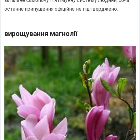
загальне самопочуття і імунну систему людини, хоча
останнє припущення офіційно не підтверджено.
вирощування магнолії