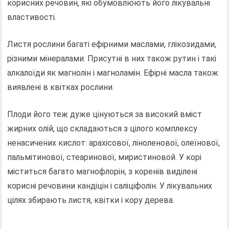
корисних речовин, які обумовлюють його лікувальні
властивості.
Листя рослини багаті ефірними маслами, глікозидами,
різними мінералами. Присутні в них також рутин і такі
алкалоїди як магнолін і магноламін. Ефірні масла також
виявлені в квітках рослини.
Плоди його теж дуже цінуються за високий вміст
жирних олій, що складаються з цілого комплексу
ненасичених кислот: арахісової, ліноленової, олеїнової,
пальмітинової, стеаринової, миристиновой. У корі
міститься багато магнофлорін, з коренів виділені
корисні речовини кандіцін і саліціфолін. У лікувальних
цілях збирають листя, квітки і кору дерева.