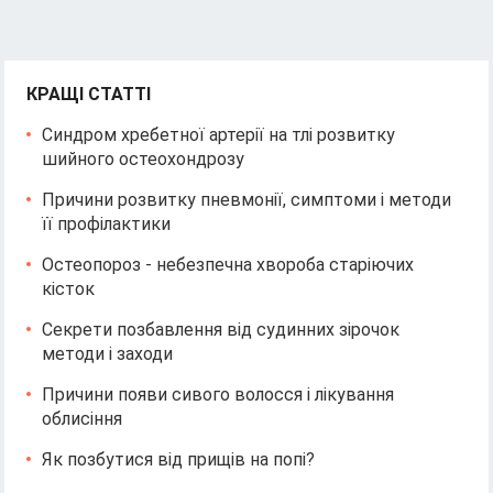
КРАЩІ СТАТТІ
Синдром хребетної артерії на тлі розвитку
шийного остеохондрозу
Причини розвитку пневмонії, симптоми і методи
її профілактики
Остеопороз - небезпечна хвороба старіючих
кісток
Секрети позбавлення від судинних зірочок
методи і заходи
Причини появи сивого волосся і лікування
облисіння
Як позбутися від прищів на попі?