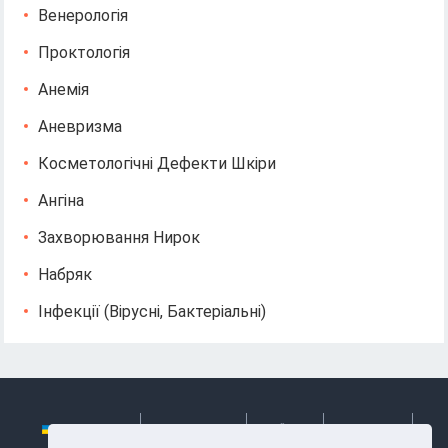
Венерологія
Проктологія
Анемія
Аневризма
Косметологічні Дефекти Шкіри
Ангіна
Захворювання Нирок
Набряк
Інфекції (вірусні, Бактеріальні)
Українська
Български
Česky
Hrvatski