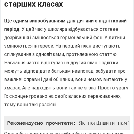
старших класах
Ще одним випробуванням для дитини є підлітковий
період
. У цей час у школяра відбувається статеве
дозрівання і змінюється гормональний фон. У дитини
змінюються інтереси. На перший план виступають
спілкування з однолітками, протилежною статтю.
Навчання часто відступає на другий план. Підлітки
можуть відповідати батькам невпопад, забувати про
важливі справи і дані обіцянки, вони немов витають у
хмарах. Але надходять вони так не зі зла. Просто увагу
їх сконцентровано на своїх власних переживаннях,
тому вони такі розсіяні.
Рекомендуємо прочитати:
 Як поліпшити пам'я
Однак батькам все ж потрібно бути дуже уважними