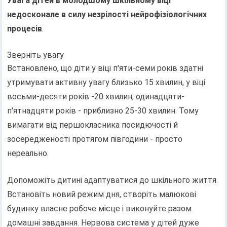
Увага дітей в молодшому шкільному віці
недосконале в силу незрілості нейрофізіологічних
процесів
.
Зверніть увагу
Встановлено, що діти у віці п'яти-семи років здатні
утримувати активну увагу близько 15 хвилин, у віці
восьми-десяти років -20 хвилин, одинадцяти-
п'ятнадцяти років - приблизно 25-30 хвилин. Тому
вимагати від першокласника посидючості й
зосередженості протягом півгодини - просто
нереально.
Допоможіть дитині адаптуватися до шкільного життя.
Встановіть новий режим дня, створіть малюкові
будинку власне робоче місце і виконуйте разом
домашні завдання. Нервова система у дітей дуже