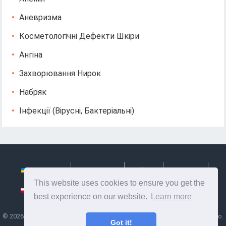
Аневризма
Косметологічні Дефекти Шкіри
Ангіна
Захворювання Нирок
Набряк
Інфекції (вірусні, Бактеріальні)
Українська
Български
Česky
Hrvatski
This website uses cookies to ensure you get the
Polski
Slovenský
Slovenščina
Сербиан
best experience on our website.
Learn more
©
2026
Ze Signon
- Корисна інформація та поради по догляду за собою.
Got it!