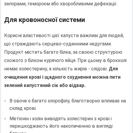
запорами, гемороєм або хворобливими дефекації.
Для кровоносної системи
Корисні властивості цієї капусти важливі для людей,
що страждають серцево-судинними недугами.
Продукт містить багато білка, за своєю структурою
схожого з білком курячого яйця. При цьому в брокколі
немає холестерину, а кількість жирів - слідові.
Для
очищення крові і щадного схуднення можна пити
зелений капустяний сік або відвар.
В овоче є багато хлорофілу, благотворно впливає на
склад крові.
Метіонін і холін виводять холестерин з крові і
перешкоджають його накопиченню в вигляді