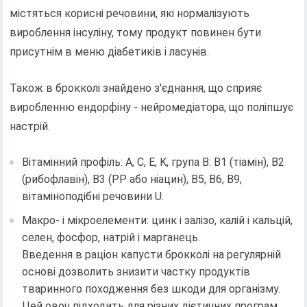
містяться корисні речовини, які нормалізують
вироблення інсуліну, тому продукт повинен бути
присутнім в меню діабетиків і ласунів.
Також в брокколі знайдено з'єднання, що сприяє
виробленню ендорфіну - нейромедіатора, що поліпшує
настрій.
Вітамінний профіль: A, C, E, K, група B: B1 (тіамін), B2
(рибофлавін), B3 (PP або ніацин), B5, B6, B9,
вітаміноподібні речовини U.
Макро- і мікроелементи: цинк і залізо, калій і кальцій,
селен, фосфор, натрій і марганець.
Введення в раціон капусти брокколі на регулярній
основі дозволить знизити частку продуктів
тваринного походження без шкоди для організму.
Цей овоч підходить для різних дієтичних програм,