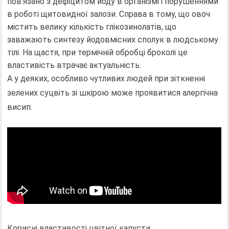
пов'язано з дефіцитом йоду в організмі і порушеннями
в роботі щитовидної залози. Справа в тому, що овоч
містить велику кількість глікозинолатів, що
заважають синтезу йодовмісних сполук в людському
тілі. На щастя, при термічній обробці броколі це
властивість втрачає актуальність.
А у деяких, особливо чутливих людей при зіткненні
зелених суцвіть зі шкірою може проявитися алергічна
висип.
Корисні властивості цвітної капусти.