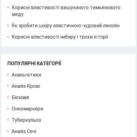
Корисні властивості вишуканого тимьянового
меду
Як зробити шкіру еластичною чудовий ланолін
Корисні властивості імбиру і трохи історії
ПОПУЛЯРНІ КАТЕГОРІЇ
Анальгетики
Аналіз Крові
Біохімія
Онкомаркери
Туберкульоз
Аналіз Сечі