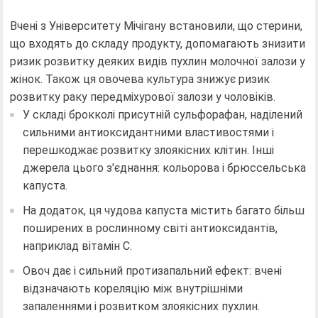
Вчені з Університету Мічігану встановили, що стерини,
що входять до складу продукту, допомагають знизити
ризик розвитку деяких видів пухлин молочної залози у
жінок. Також ця овочева культура знижує ризик
розвитку раку передміхурової залози у чоловіків.
У складі брокколі присутній сульфорафан, наділений
сильними антиоксидантними властивостями і
перешкоджає розвитку злоякісних клітин. Інші
джерела цього з'єднання: кольорова і брюссельська
капуста.
На додаток, ця чудова капуста містить багато більш
поширених в рослинному світі антиоксидантів,
наприклад вітамін C.
Овоч дає і сильний протизапальний ефект: вчені
відзначають кореляцію між внутрішніми
запаленнями і розвитком злоякісних пухлин.