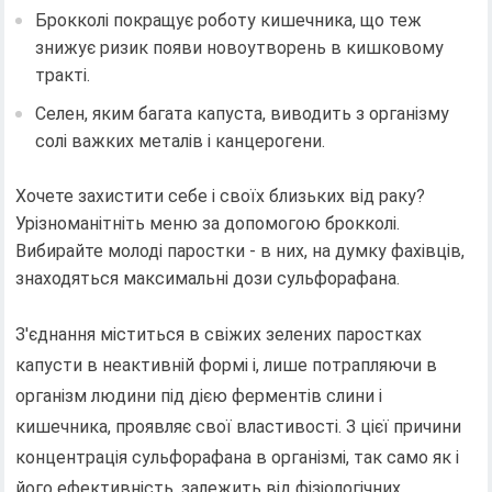
Брокколі покращує роботу кишечника, що теж
знижує ризик появи новоутворень в кишковому
тракті.
Селен, яким багата капуста, виводить з організму
солі важких металів і канцерогени.
Хочете захистити себе і своїх близьких від раку?
Урізноманітніть меню за допомогою брокколі.
Вибирайте молоді паростки - в них, на думку фахівців,
знаходяться максимальні дози сульфорафана.
З'єднання міститься в свіжих зелених паростках
капусти в неактивній формі і, лише потрапляючи в
організм людини під дією ферментів слини і
кишечника, проявляє свої властивості. З цієї причини
концентрація сульфорафана в організмі, так само як і
його ефективність, залежить від фізіологічних