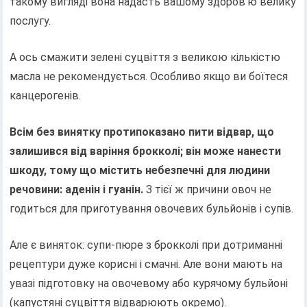
такому вигляді вона надасть вашому здоров'ю велику
послугу.
А ось смажити зелені суцвіття з великою кількістю
масла не рекомендується. Особливо якщо ви боїтеся
канцерогенів.
Всім без винятку протипоказано пити відвар, що
залишився від варіння брокколі; він може нанести
шкоду, тому що містить небезпечні для людини
речовини: аденін і гуанін.
З тієї ж причини овоч не
годиться для приготування овочевих бульйонів і супів.
Але є виняток: супи-пюре з брокколі при дотриманні
рецептури дуже корисні і смачні. Але вони мають на
увазі підготовку на овочевому або курячому бульйоні
(капустяні суцвіття відварюють окремо).