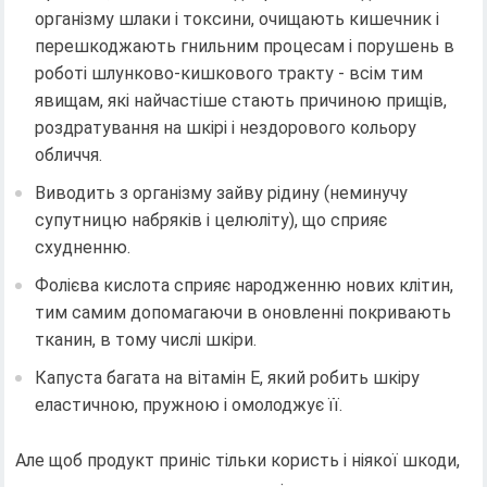
організму шлаки і токсини, очищають кишечник і
перешкоджають гнильним процесам і порушень в
роботі шлунково-кишкового тракту - всім тим
явищам, які найчастіше стають причиною прищів,
роздратування на шкірі і нездорового кольору
обличчя.
Виводить з організму зайву рідину (неминучу
супутницю набряків і целюліту), що сприяє
схудненню.
Фолієва кислота сприяє народженню нових клітин,
тим самим допомагаючи в оновленні покривають
тканин, в тому числі шкіри.
Капуста багата на вітамін E, який робить шкіру
еластичною, пружною і омолоджує її.
Але щоб продукт приніс тільки користь і ніякої шкоди,