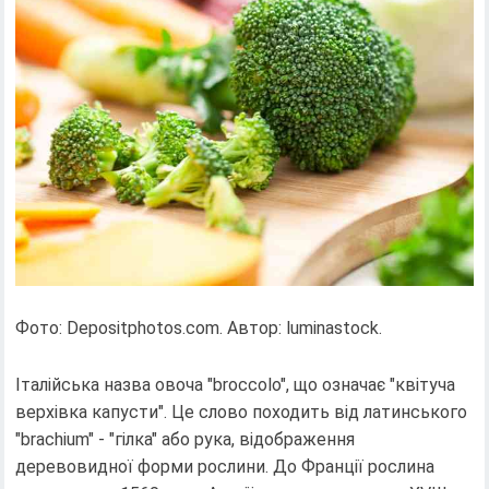
Фото: Depositphotos.com. Автор: luminastock.
Італійська назва овоча "broccolo", що означає "квітуча
верхівка капусти". Це слово походить від латинського
"brachium" - "гілка" або рука, відображення
деревовидної форми рослини. До Франції рослина