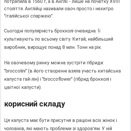
потрапила в 1560 г, а в Англії - лише на початку XVIII
століття. Англійці називали овоч просто і нехитро
"італійської спаржею".
Сьогодні популярність брокколі очевидна. Її
культивують по всьому світу. Китай, найбільший
виробник, вирощує понад 8 млн. Тонн на рік.
На овочевому ринку можна зустріти гібриди:
"broccolini" (в його створенні взяла участь китайська
капуста гай-лін) і "broccoflower" (гібрид брокколі і
цвітної капусти).
корисний складу
Ця капуста має бути присутня в раціоні всіх жінок і
чоловіків, які мають проблеми зі здоров'ям. У ній