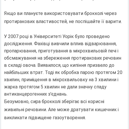
Якщо ви плануєте використовувати брокколі через
протиракових властивостей, не поспішайте її варити.
У 2007 році в Університеті Уорік було проведено
дослідження. Фахівці вивчили вплив відварювання,
пропарювання, приготування в мікрохвильовій печі і
обсмажування на збереження протиракових речовин
в складі овоча. Виявилося, що кипіння призвело до
найбільших втрат. Тоді як обробка парою протягом 20
хвилин, приміщення в мікрохвильовку на 3 хвилини і
жарка протягом 5 хвилин не дали значну спаду
антиканцерогенних з'єднань.
Безумовно, сира брокколі зберігає всі корисні
живильні речовини. Але може дратувати кишечник і
викликати підвищене газоутворення.