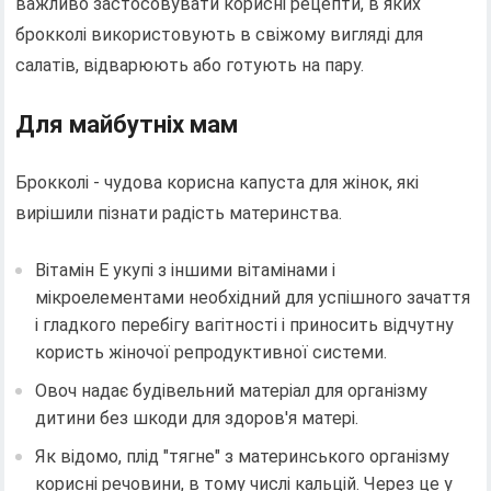
важливо застосовувати корисні рецепти, в яких
брокколі використовують в свіжому вигляді для
салатів, відварюють або готують на пару.
Для майбутніх мам
Брокколі - чудова корисна капуста для жінок, які
вирішили пізнати радість материнства.
Вітамін E укупі з іншими вітамінами і
мікроелементами необхідний для успішного зачаття
і гладкого перебігу вагітності і приносить відчутну
користь жіночої репродуктивної системи.
Овоч надає будівельний матеріал для організму
дитини без шкоди для здоров'я матері.
Як відомо, плід "тягне" з материнського організму
корисні речовини, в тому числі кальцій. Через це у