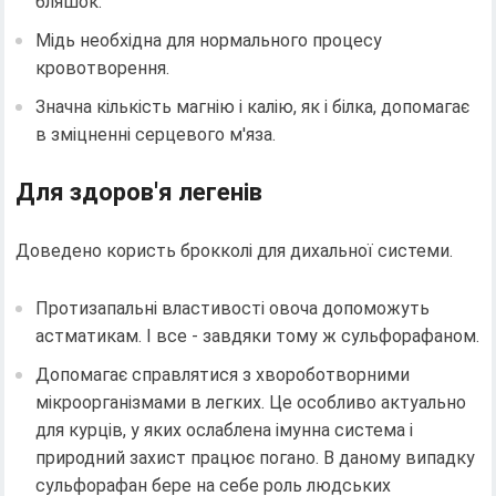
бляшок.
Мідь необхідна для нормального процесу
кровотворення.
Значна кількість магнію і калію, як і білка, допомагає
в зміцненні серцевого м'яза.
Для здоров'я легенів
Доведено користь брокколі для дихальної системи.
Протизапальні властивості овоча допоможуть
астматикам. І все - завдяки тому ж сульфорафаном.
Допомагає справлятися з хвороботворними
мікроорганізмами в легких. Це особливо актуально
для курців, у яких ослаблена імунна система і
природний захист працює погано. В даному випадку
сульфорафан бере на себе роль людських