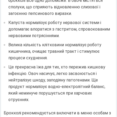
брокколі все одно допоможе. В овочі містяться
сполуки, що сприяють відновленню слизової і
загоєнню пепсинового виразки.
Капуста нормалізує роботу нервової системи і
допомагає впоратися з гастритом, спровокованим
нервовими потрясіннями.
Велика кількість клітковини нормалізує роботу
кишечника, очищає травний тракт і стимулює
процеси схуднення.
Це прекрасна їжа для тих, хто пережив кишкову
інфекцію. Овоч насичує, легко засвоюється і
нейтралізує шкоду, заподіяну патогенами. Ще
продукт нормалізує водно-електролітний баланс,
який неминуче порушується при харчових
отруєннях.
Брокколі рекомендується включати в меню особам з