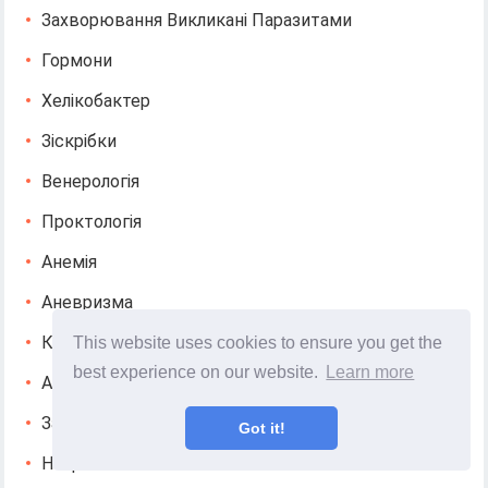
Захворювання Викликані Паразитами
Гормони
Хелікобактер
Зіскрібки
Венерологія
Проктологія
Анемія
Аневризма
Косметологічні Дефекти Шкіри
This website uses cookies to ensure you get the
best experience on our website.
Learn more
Ангіна
Захворювання Нирок
Got it!
Набряк