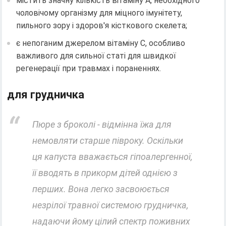
містить значну кількість вітаміну A, необхідного
чоловічому організму для міцного імунітету,
пильного зору і здоров'я кісткового скелета;
є непоганим джерелом вітаміну C, особливо
важливого для сильної статі для швидкої
регенерації при травмах і пораненнях.
для грудничка
Пюре з броколі - відмінна їжа для
немовляти старше півроку. Оскільки
ця капуста вважається гіпоалергенної,
її вводять в прикорм дітей однією з
перших. Вона легко засвоюється
незрілої травної системою грудничка,
надаючи йому цілий спектр поживних