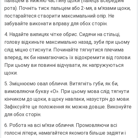
пальцем в нижню частину щоки (палець всередині
рота). Почніть тиск пальцем або 2-мя, а м'язами щоки,
постарайтеся створити максимальний опір. Не
забувайте виконати вправу для обох сторін.
Надайте вилицях чітке обрис. Сидячи на стільці,
голову відкиньте максимально назад, зуби при цьому
слід міцно стиснути. Починайте тягнутися плечима
вперед, як би намагаючись їх відокремити від голови.
При цьому ви повинні відчувати, як напружуються
щоки.
Зміцнюємо овал обличчя. Витягніть губи, як би,
вимовляючи букву «О». При цьому мова слід тягнути
кінчиком до щоки, а щоку навпаки, назустріч до мови.
Зафіксуйте це положення як можна довше. Виконуйте
для обох сторін.
Робота на всі м'язи обличчя. Промовляючи всі
голосні літери, намагайтеся якомога більше задіяти і