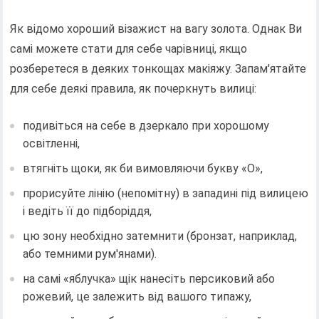
Як відомо хороший візажист на вагу золота. Однак Ви
самі можете стати для себе чарівниці, якщо
розберетеся в деяких тонкощах макіяжу. Запам'ятайте
для себе деякі правила, як почеркнуть вилиці:
подивіться на себе в дзеркало при хорошому
освітленні,
втягніть щоки, як би вимовляючи букву «О»,
прорисуйте лінію (непомітну) в западині під вилицею
і ведіть її до підборіддя,
цю зону необхідно затемнити (бронзат, наприклад,
або темними рум'янами).
на самі «яблучка» щік нанесіть персиковий або
рожевий, це залежить від вашого типажу,