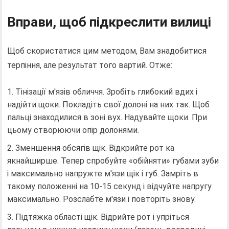
Вправи, щоб підкреслити вилиці
Щоб скористатися цим методом, Вам знадобитися
терпіння, але результат того вартий. Отже:
Тінізації м'язів обличчя. Зробіть глибокий вдих і
надійти щоки. Покладіть свої долоні на них так. Щоб
пальці знаходилися в зоні вух. Надувайте щоки. При
цьому створюючи опір долонями.
Зменшення обсягів щік. Відкрийте рот ка
якнайширше. Тепер спробуйте «обійняти» губами зуби
і максимально напружте м'язи щік і губ. Замріть в
такому положенні на 10-15 секунд і відчуйте напругу
максимально. Розслабте м'язи і повторіть знову.
Підтяжка області щік. Відрийте рот і упріться