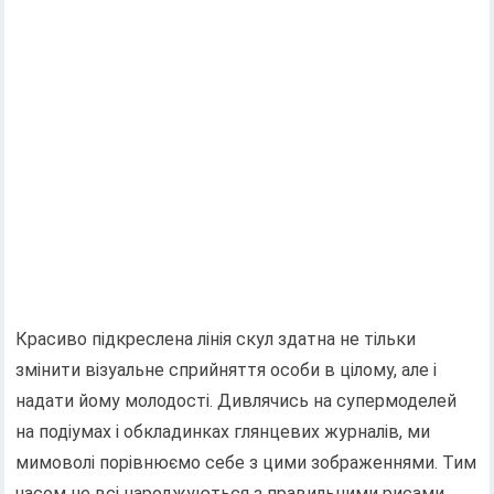
Красиво підкреслена лінія скул здатна не тільки
змінити візуальне сприйняття особи в цілому, але і
надати йому молодості. Дивлячись на супермоделей
на подіумах і обкладинках глянцевих журналів, ми
мимоволі порівнюємо себе з цими зображеннями. Тим
часом не всі народжуються з правильними рисами