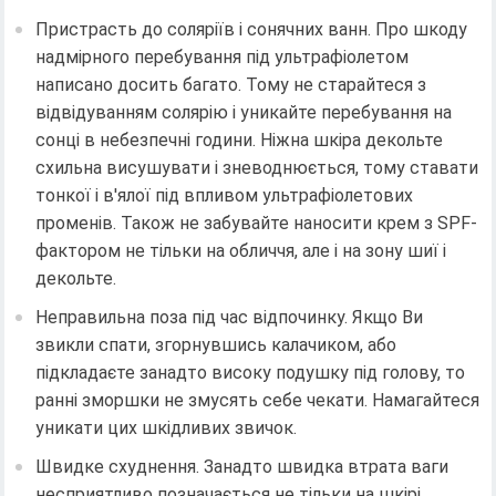
Пристрасть до соляріїв і сонячних ванн. Про шкоду
надмірного перебування під ультрафіолетом
написано досить багато. Тому не старайтеся з
відвідуванням солярію і уникайте перебування на
сонці в небезпечні години. Ніжна шкіра декольте
схильна висушувати і зневоднюється, тому ставати
тонкої і в'ялої під впливом ультрафіолетових
променів. Також не забувайте наносити крем з SPF-
фактором не тільки на обличчя, але і на зону шиї і
декольте.
Неправильна поза під час відпочинку. Якщо Ви
звикли спати, згорнувшись калачиком, або
підкладаєте занадто високу подушку під голову, то
ранні зморшки не змусять себе чекати. Намагайтеся
уникати цих шкідливих звичок.
Швидке схуднення. Занадто швидка втрата ваги
несприятливо позначається не тільки на шкірі