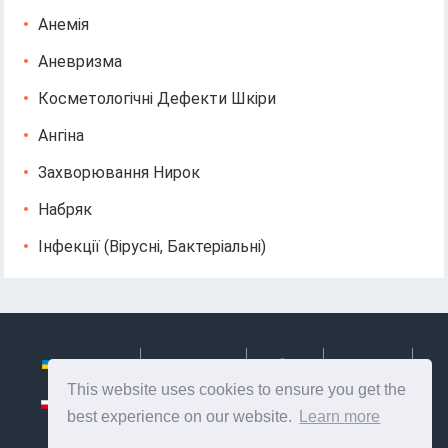
Анемія
Аневризма
Косметологічні Дефекти Шкіри
Ангіна
Захворювання Нирок
Набряк
Інфекції (вірусні, Бактеріальні)
Українська
Български
Česky
Hrvatski
This website uses cookies to ensure you get the
Polski
Slovenský
Slovenščina
Сербиан
best experience on our website.
Learn more