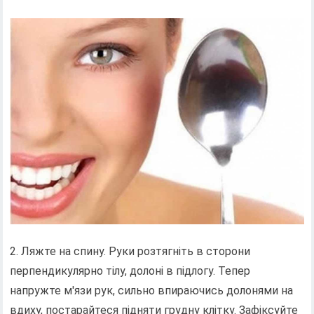
2. Ляжте на спину. Руки розтягніть в сторони
перпендикулярно тілу, долоні в підлогу. Тепер
напружте м'язи рук, сильно впираючись долонями на
вдиху, постарайтеся підняти грудну клітку. Зафіксуйте