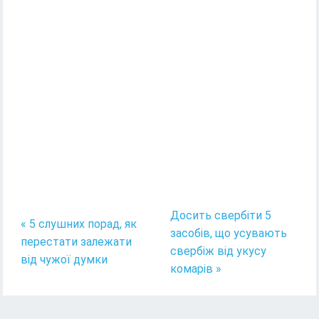
Досить свербіти 5
« 5 слушних порад, як
засобів, що усувають
перестати залежати
свербіж від укусу
від чужої думки
комарів »