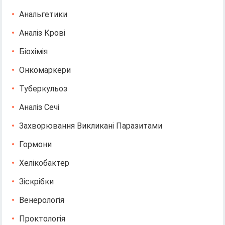
Анальгетики
Аналіз Крові
Біохімія
Онкомаркери
Туберкульоз
Аналіз Сечі
Захворювання Викликані Паразитами
Гормони
Хелікобактер
Зіскрібки
Венерологія
Проктологія