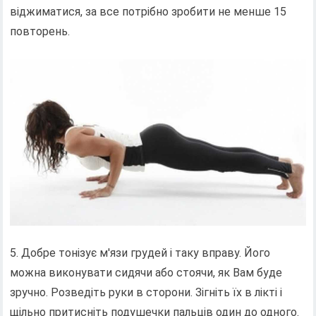
віджиматися, за все потрібно зробити не менше 15
повторень.
5. Добре тонізує м'язи грудей і таку вправу. Його
можна виконувати сидячи або стоячи, як Вам буде
зручно. Розведіть руки в сторони. Зігніть їх в лікті і
щільно притисніть подушечки пальців один до одного.