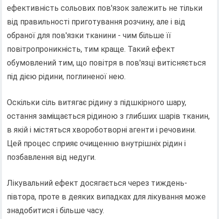
ефективність сольових пов'язок залежить не тільки
від правильності приготування розчину, але і від
обраної для пов'язки тканини - чим більше її
повітропроникність, тим краще. Такий ефект
обумовлений тим, що повітря в пов'язці витісняється
під дією рідини, поглиненої нею.
Оскільки сіль витягає рідину з підшкірного шару,
остання заміщається рідиною з глибших шарів тканин,
в якій і містяться хвороботворні агенти і речовини.
Цей процес сприяє очищенню внутрішніх рідин і
позбавлення від недуги.
Лікувальний ефект досягається через тиждень-
півтора, проте в деяких випадках для лікування може
знадобитися і більше часу.