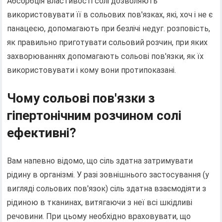
Абсорбція властивості солі дозволяють
використовувати її в сольових пов'язках, які, хоч і не є
панацеєю, допомагають при безлічі недуг. розповість,
як правильно приготувати сольовий розчин, при яких
захворюваннях допомагають сольові пов'язки, як їх
використовувати і кому вони протипоказані.
Чому сольові пов'язки з
гіпертонічним розчином солі
ефективні?
Вам напевно відомо, що сіль здатна затримувати
рідину в організмі. У разі зовнішнього застосування (у
вигляді сольових пов'язок) сіль здатна взаємодіяти з
рідиною в тканинах, витягаючи з неї всі шкідливі
речовини. При цьому необхідно враховувати, що