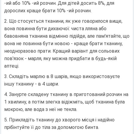
-ий або 10% -ий розчин. Для дітей досить 8%, для
дорослих краще брати 10% -ий розчин.
Що стосується тканини, як уже говорилося вище,
вона повинна бути дихаючої: чиста лляна або
бавовняна тканина відмінно підійде, але пам'ятайте, що
вона не повинна бути новою - краще брати тканину,
неодноразово прати. Кращий варіант для сольових
пов'язок - марля, яку можна придбати в будь-якій
аптеці.
Складіть марлю в 8 шарів, якщо використовуєте
іншу тканину - в 4 шари.
Занурте складену тканину в приготований розчин на
1 хвилину, а потім злегка відіжміть, щоб тканина була
мокрою, але вода з неї не текла.
Прикладіть тканину до хворого місця і надійно
прібінтуйте її до тіла за допомогою бинта.