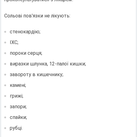
Сольові пов'язки не лікують:
стенокардію;
ІХС;
пороки серця;
виразки шлунка, 12-палої кишки;
завороту в кишечнику;
камені;
грижі;
запори;
спайки;
рубці.