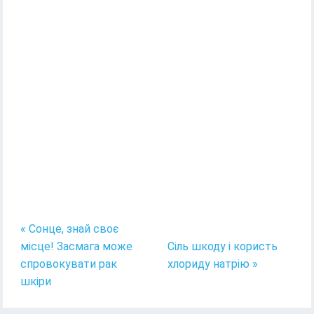
« Сонце, знай своє
місце! Засмага може
Сіль шкоду і користь
спровокувати рак
хлориду натрію »
шкіри