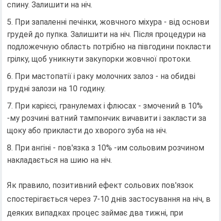
спину. Залишити на ніч.
При запаленні печінки, жовчного міхура - від основи
грудей до пупка. Залишити на ніч. Після процедури на
подложечную область потрібно на півгодини покласти
грілку, щоб уникнути закупорки жовчної протоки.
При мастопатії і раку молочних залоз - на обидві
грудні залози на 10 годину.
При карієсі, гранулемах і флюсах - змочений в 10%
-му розчині ватний тампончик вичавити і закласти за
щоку або прикласти до хворого зуба на ніч.
При ангіні - пов'язка з 10% -им сольовим розчином
накладається на шию на ніч.
Як правило, позитивний ефект сольових пов'язок
спостерігається через 7-10 днів застосування на ніч, в
деяких випадках процес займає два тижні, при