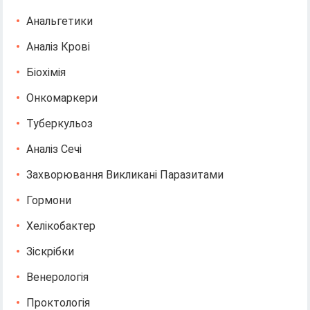
Анальгетики
Аналіз Крові
Біохімія
Онкомаркери
Туберкульоз
Аналіз Сечі
Захворювання Викликані Паразитами
Гормони
Хелікобактер
Зіскрібки
Венерологія
Проктологія