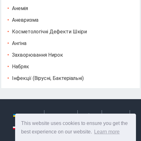
Анемія
Аневризма
Косметологічні Дефекти Шкіри
Ангіна
Захворювання Нирок
Набряк
Інфекції (вірусні, Бактеріальні)
Українська
Български
Česky
Hrvatski
This website uses cookies to ensure you get the
Polski
Slovenský
Slovenščina
Сербиан
best experience on our website.
Learn more