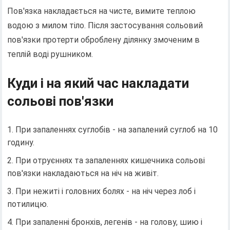
Пов'язка накладається на чисте, вимите теплою
водою з милом тіло. Після застосування сольовий
пов'язки протерти оброблену ділянку змоченим в
теплій воді рушником.
Куди і на який час накладати
сольові пов'язки
При запаленнях суглобів - на запалений суглоб на 10
годину.
При отруєннях та запаленнях кишечника сольові
пов'язки накладаються на ніч на живіт.
При нежиті і головних болях - на ніч через лоб і
потилицю.
При запаленні бронхів, легенів - на голову, шию і