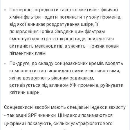
По-перше, інгредієнти такої косметики - фізичні і
хімічні фільтри - здатні поглинати ту зону променів,
від якої виникає роздратування шкіри, її
почервоніння і опіки. Завдяки цим фільтрам
зменшується втрата шкірою води, знижується
активність меланоцитів, а значить - і ризик появи
пігментних плям.
По-друге, до складу сонцезахисних кремів входять
компоненти з антиоксидантними властивостями,
які не дозволяють вільним радикалам,
активізується під впливом УФ-променів, руйнувати
клітини шкіри.
Сонцезахисні засоби мають спеціальні індекси захисту
- так звані SPF чинники. Ці індекси позначаються
цифрами і показують, скільки ультрафіолетового