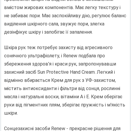
вмістом жирових компонентів. Має легку текстуру і
не забиває пори. Має заспокійливу дію, регулює баланс
виділення шкірного сала, звужує пори, злегка
дезінфікує шкіру і запобігає її запалення.
Шкіра рук теж потребує захисту від агресивного
сонячного ультрафіолету, і Renew подбала про
збереження здоров'я і краси рук, запропонувавши
захисний засіб Sun Protective Hand Cream. Легкий і
відмінно вбирається Крем для рук з УФ-захистом,
містить антиоксиданти і фільтри від сонця, рослинні
масла і натуральні воски, вітаміни А і Е. Крем оберігає
руки від пігментних плям, зберігає пружність і м'якість
шкіри.
Сонцезахисні засоби Renew - прекрасне рішення для