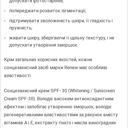
допускати фотостаріння;
попереджати розвиток пігментації;
підтримувати зволоженість шкіри, її гладкість і
пружність;
живити шкіру, зберігаючи її щільну текстуру, і не
допускати утворення зморшок.
Крім загальних корисних якостей, кожне
сонцезахисний засіб марки Renew має особливі
властивості.
Сонцезахисний крем SPF- 30 (Whitening / Sunscreen
Cream SPF-30). Володіє високим антиоксидантним
ефектом і запобігає утворенню зморшок, володіє
регенеративними властивостями за рахунок вмісту
вітамінів А і Е, екстракту гінкго і масла виноградних