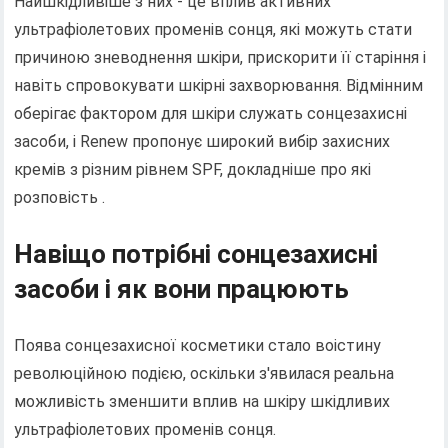
Найшкідливіше з них - це вплив активних
ультрафіолетових променів сонця, які можуть стати
причиною зневоднення шкіри, прискорити її старіння і
навіть спровокувати шкірні захворювання. Відмінним
оберігає фактором для шкіри служать сонцезахисні
засоби, і Renew пропонує широкий вибір захисних
кремів з різним рівнем SPF, докладніше про які
розповість .
Навіщо потрібні сонцезахисні
засоби і як вони працюють
Поява сонцезахисної косметики стало воістину
революційною подією, оскільки з'явилася реальна
можливість зменшити вплив на шкіру шкідливих
ультрафіолетових променів сонця.