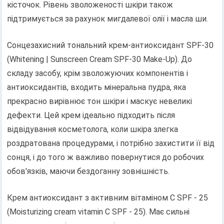
кісточок. Рівень зволоженості шкіри також
підтримується за рахунок мигдалевої олії і масла ши.
Сонцезахисний тональний крем-антиоксидант SPF-30
(Whitening | Sunscreen Cream SPF-30 Make-Up). До
складу засобу, крім зволожуючих компонентів і
антиоксидантів, входить мінеральна пудра, яка
прекрасно вирівнює тон шкіри і маскує невеликі
дефекти. Цей крем ідеально підходить після
відвідування косметолога, коли шкіра злегка
роздратована процедурами, і потрібно захистити її від
сонця, і до того ж важливо повернутися до робочих
обов'язків, маючи бездоганну зовнішність.
Крем антиоксидант з активним вітаміном С SPF - 25
(Moisturizing cream vitamin C SPF - 25). Має сильні