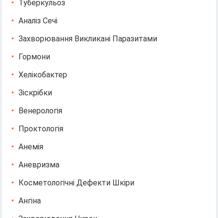
Туберкульоз
Аналіз Сечі
Захворювання Викликані Паразитами
Гормони
Хелікобактер
Зіскрібки
Венерологія
Проктологія
Анемія
Аневризма
Косметологічні Дефекти Шкіри
Ангіна