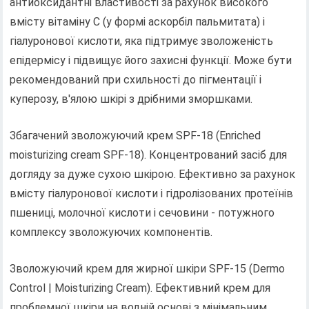
антиоксидантні властивості за рахунок високого
вмісту вітаміну С (у формі аскорбіл пальмитата) і
гіалуронової кислоти, яка підтримує зволоженість
епідермісу і підвищує його захисні функції. Може бути
рекомендований при схильності до пігментації і
куперозу, в'ялою шкірі з дрібними зморшками.
Збагачений зволожуючий крем SPF-18 (Enriched
moisturizing cream SPF-18). Концентрований засіб для
догляду за дуже сухою шкірою. Ефективно за рахунок
вмісту гіалуронової кислоти і гідролізованих протеїнів
пшениці, молочної кислоти і сечовини - потужного
комплексу зволожуючих компонентів.
Зволожуючий крем для жирної шкіри SPF-15 (Dermo
Control | Moisturizing Cream). Ефективний крем для
проблемної шкіри на водній основі з мінімальним