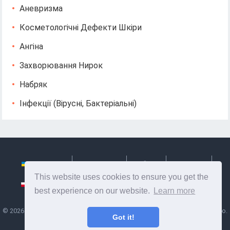
Аневризма
Косметологічні Дефекти Шкіри
Ангіна
Захворювання Нирок
Набряк
Інфекції (вірусні, Бактеріальні)
Українська
Български
Česky
Hrvatski
This website uses cookies to ensure you get the
Polski
Slovenský
Slovenščina
Сербиан
best experience on our website.
Learn more
©
2026
Ze Signon
- Корисна інформація та поради по догляду за собою.
Got it!
Здоров'я, харчування та багато іншого.