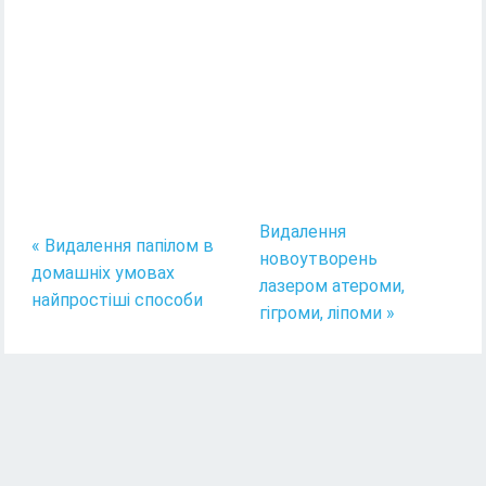
Видалення
« Видалення папілом в
новоутворень
домашніх умовах
лазером атероми,
найпростіші способи
гігроми, ліпоми »