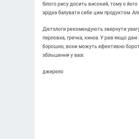
білого рису досить високий, тому є йо
зрідка балувати себе цим продуктом. Ал
Дієтологи рекомендують звернути увагу н
перловка, гречка, киноа. У разі якщо дані
борошно, вони можуть ефективно бороти
збільшення у вазі.
джерело