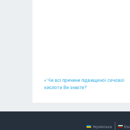
« Чи всі причини підвищеної сечової
кислоти Ви знаєте?
Українська
Бъ