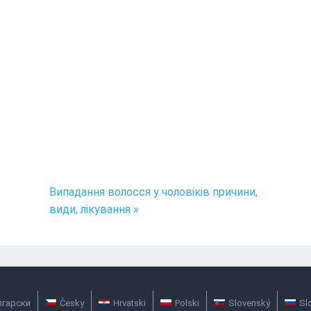
Випадання волосся у чоловіків причини,
види, лікування »
лгарски
Česky
Hrvatski
Polski
Slovenský
Sl