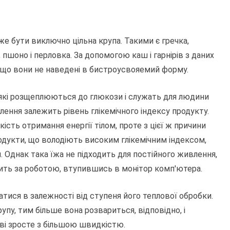
 бути виключно цільна крупа. Такими є гречка,
 пшоно і перловка. За допомогою каш і гарнірів з даних
кщо вони не наведені в бистроусвояемий форму.
, які розщеплюються до глюкози і служать для людини
лення залежить рівень глікемічного індексу продукту.
ість отримання енергії тілом, проте з цієї ж причини
одукти, що володіють високим глікемічним індексом,
. Однак така їжа не підходить для постійного живлення,
дить за роботою, втупившись в монітор комп'ютера.
атися в залежності від ступеня його теплової обробки.
пу, тим більше вона розвариться, відповідно, і
ові зросте з більшою швидкістю.