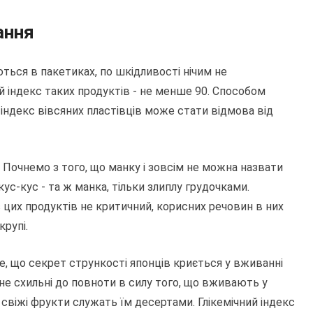
ання
ься в пакетиках, по шкідливості нічим не
й індекс таких продуктів - не менше 90. Способом
й індекс вівсяних пластівців може стати відмова від
. Почнемо з того, що манку і зовсім не можна назвати
ус-кус - та ж манка, тільки злиплу грудочками.
 цих продуктів не критичний, корисних речовин в них
крупі.
е, що секрет стрункості японців криється у вживанні
і не схильні до повноти в силу того, що вживають у
 а свіжі фрукти служать їм десертами. Глікемічний індекс