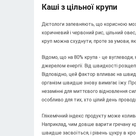
Каші з цільної крупи
Дієтологи запевняють, що корисною може
коричневий і червоний рис, цільний овес,
круп можна схуднути, проте за умови, я
Відомо, що на 80% крупа - це вуглеводи
джерелом енергії. Від швидкості розщеп
Відповідно, цей фактор впливає на швидк
організм швидше знову вимагає їжу. Пр
незамінні для миттєвого відновлення сил
особливо для тих, хто цілий день прово
Глікемічний індекс продукту може колив
Наприклад, чим довше варити гречану кру
швидше засвоїться, і рівень цукру в кр