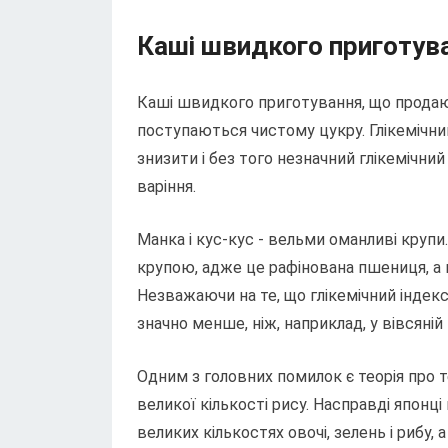
Каші швидкого приготув
Каші швидкого приготування, що продают
поступаються чистому цукру. Глікемічни
знизити і без того незначний глікемічни
варіння.
Манка і кус-кус - вельми оманливі крупи
крупою, адже це рафінована пшениця, а к
Незважаючи на те, що глікемічний індекс
значно менше, ніж, наприклад, у вівсяній 
Одним з головних помилок є теорія про т
великої кількості рису. Насправді японц
великих кількостях овочі, зелень і рибу,