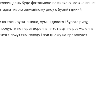
го кожен день буде фатальною помилкою, можна лише
ьтернативою звичайному рису є бурий і дикий.
а такі крупи: пшоно, суміш дикого і бурого рису,
 продукти не перетворені в пластівці і не розмелені в
ся з почуттям голоду і при цьому не провокують