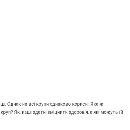
і. Однак не всі крупи однаково корисні. Яка ж
руп? Які каші здатні зміцнити здоров'я, а які можуть їй