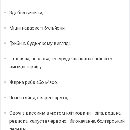
Здобна випічка;
Міцні наваристі бульйони;
Гриби в будь-якому вигляді;
Пшоняна, перлова, кукурудзяна каша і пшоно у
вигляді гарніру;
Жирна риба або м'ясо;
Яєчня і яйця, зварені круто;
Овочі з високим вмістом клітковини - ріпа, редька,
редиска, капуста червоно і білокачанна, болгарський
перець;