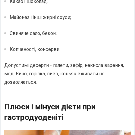
Какао і шоколад;
Майонез і інші жирні соуси;
Свиняче сало, бекон;
Копченості, консерви.
Допустимі десерти - галети, зефір, некисла варення,
мед. Вино, горілка, пиво, коньяк вживати не
дозволяється.
Плюси і мінуси дієти при
гастродуоденіті