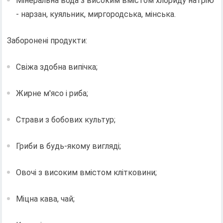
Мінеральна вода з високим вмістом хлориду натрію
- нарзан, куяльник, миргородська, мінська.
Заборонені продукти:
Свіжа здобна випічка;
Жирне м'ясо і риба;
Страви з бобових культур;
Гриби в будь-якому вигляді;
Овочі з високим вмістом клітковини;
Міцна кава, чай;