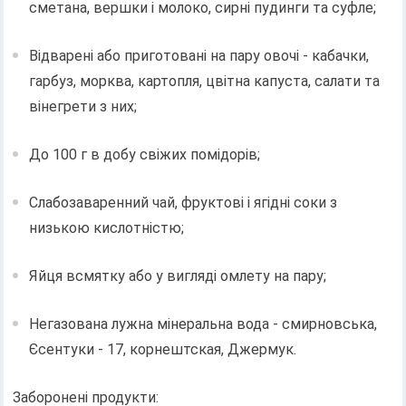
сметана, вершки і молоко, сирні пудинги та суфле;
Відварені або приготовані на пару овочі - кабачки,
гарбуз, морква, картопля, цвітна капуста, салати та
вінегрети з них;
До 100 г в добу свіжих помідорів;
Слабозаваренний чай, фруктові і ягідні соки з
низькою кислотністю;
Яйця всмятку або у вигляді омлету на пару;
Негазована лужна мінеральна вода - смирновська,
Єсентуки - 17, корнештская, Джермук.
Заборонені продукти: