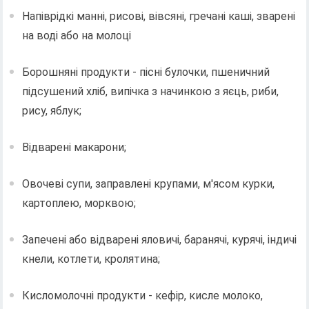
Напіврідкі манні, рисові, вівсяні, гречані каші, зварені
на воді або на молоці
Борошняні продукти - пісні булочки, пшеничний
підсушений хліб, випічка з начинкою з яєць, риби,
рису, яблук;
Відварені макарони;
Овочеві супи, заправлені крупами, м'ясом курки,
картоплею, морквою;
Запечені або відварені яловичі, баранячі, курячі, індичі
кнели, котлети, кролятина;
Кисломолочні продукти - кефір, кисле молоко,