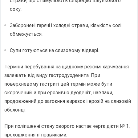
страви, що стимулюють секрецію шлункового
соку;
Заборонені гарячі і холодні страви, кількість солі
обмежується;
Супи готуються на слизовому відварі.
Терміни перебування на щадному режимі харчування
залежать від виду гастродуоденита. При
поверхневому гастриті цей термін може бути
скорочений, а при ерозивно дуоденіт, навпаки,
продовжений до загоєння виразок і ерозій на слизовій
оболонці.
При поліпшенні стану хворого настає черга дієти № 1,
проходження її правилами: