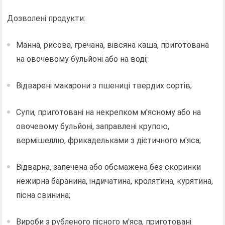
Дозволені продукти:
Манна, рисова, гречана, вівсяна каша, приготована
на овочевому бульйоні або на воді;
Відварені макарони з пшениці твердих сортів;
Супи, приготовані на некрепком м'ясному або на
овочевому бульйоні, заправлені крупою,
вермішеллю, фрикадельками з дієтичного м'яса;
Відварна, запечена або обсмажена без скоринки
нежирна баранина, індичатина, кролятина, курятина,
пісна свинина;
Вироби з рубленого пісного м'яса, приготовані