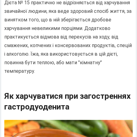
Дієта № 15 практично не відрізняється від харчування
звичайної людини, яка веде здоровий спосіб життя, за
винятком того, що в ній зберігається дробове
харчування невеликими порціями. Додатково
практикується відмова від перекусів на ходу, від
смажених, копчених і консервованих продуктів, спецій
і алкоголю. Їжа, яка використовується в цій дієті,
повинна бути теплою, або мати "кімнатну"
температуру.
Як харчуватися при загостреннях
гастродуоденита