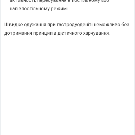
активності, перебування в постільному або
напівпостільному режимі.
Швидке одужання при гастродуоденіті неможливо без
дотримання принципів дієтичного харчування.