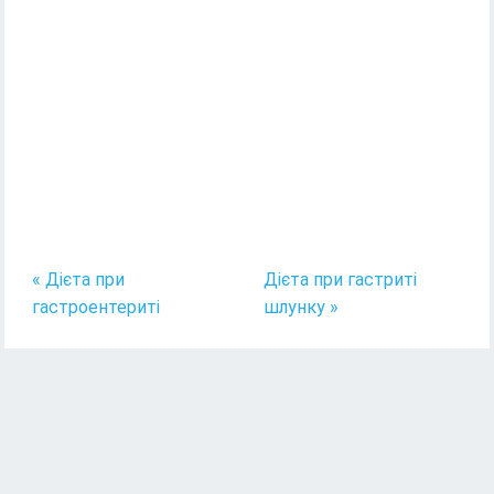
« Дієта при
Дієта при гастриті
гастроентериті
шлунку »