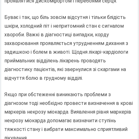
проявлятися дискомфортом і перебоями серця.
Буває і так, що біль зовсім відсутня і тільки блідість
шкіри, холодний піт і непритомний стан є сигналом
хвороби. Важкі в діагностиці випадки, корду
захворювання проявляється утрудненням дихання з
задишкою і болем в животі. Щодня лікарі-кардіологи
приймальних відділень лікарень проводять
діагностику пацієнтів, які звернулися зі скаргами на
відчуття болю в грудному відділі.
Якщо при обстеженні виникають проблеми з
діагнозом тоді необхідно провести визначення в крові
маркерів некрозу міокарда. Виявлення рівня маркерів
некрозу міокарда допомагає визначити ступінь
тяжкості стану і вибрати максимально сприятливий
лікування.