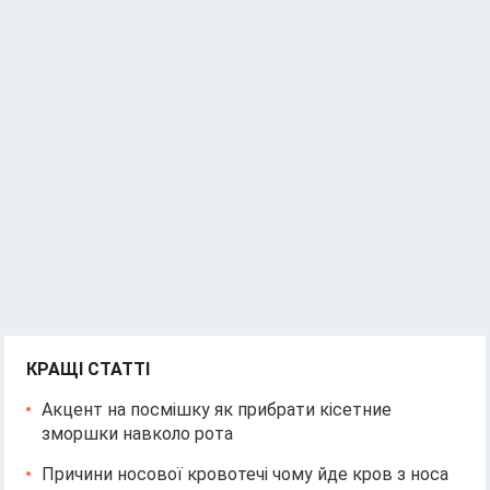
КРАЩІ СТАТТІ
Акцент на посмішку як прибрати кісетние
зморшки навколо рота
Причини носової кровотечі чому йде кров з носа