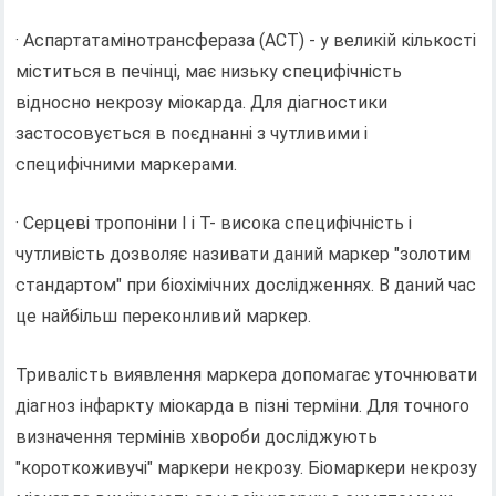
· Аспартатамінотрансфераза (АСТ) - у великій кількості
міститься в печінці, має низьку специфічність
відносно некрозу міокарда. Для діагностики
застосовується в поєднанні з чутливими і
специфічними маркерами.
· Серцеві тропоніни I і Т- висока специфічність і
чутливість дозволяє називати даний маркер "золотим
стандартом" при біохімічних дослідженнях. В даний час
це найбільш переконливий маркер.
Тривалість виявлення маркера допомагає уточнювати
діагноз інфаркту міокарда в пізні терміни. Для точного
визначення термінів хвороби досліджують
"короткоживучі" маркери некрозу. Біомаркери некрозу