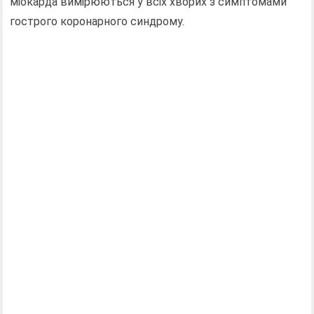
міокарда вимірюються у всіх хворих з симптомами
гострого коронарного синдрому.