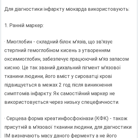
Для діагностики інфаркту міокарда використовують:
1. Ранній маркер:
· Миоглобин - складний білок м'язів, що зв'язує
стерпний гемоглобіном кисень з утворенням
оксимиоглобин, забезпечує працюючий м'яз запасом
кисню. Це так званий дихальний пігмент м'язової
тканини людини, його вміст у сироватці крові
підвищується в межах 2 год після виникнення
симптомів інфаркту. Як самостійний маркер не
використовується через низьку спецефичности.
· Серцева форма креатинфосфокінази (КФК) - також
присутній в м'язової тканини людини, для діагностики
ІМ визначають масу даного ферменту а не його