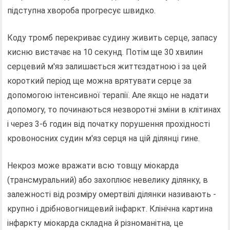
підступна хвороба прогресує швидко.
Коду тромб перекриває судину живить серце, запасу
кисню вистачає на 10 секунд. Потім ще 30 хвилин
серцевий м'яз залишається життєздатною і за цей
короткий період ще можна врятувати серце за
допомогою інтенсивної терапії. Але якщо не надати
допомогу, то починаються незворотні зміни в клітинах
і через 3-6 годин від початку порушення прохідності
кровоносних судин м'яз серця на цій ділянці гине.
Некроз може вражати всю товщу міокарда
(трансмуральний) або захоплює невелику ділянку, в
залежності від розміру омертвілі ділянки називають -
крупно і дрібновогнищевий інфаркт. Клінічна картина
інфаркту міокарда складна й різноманітна, це