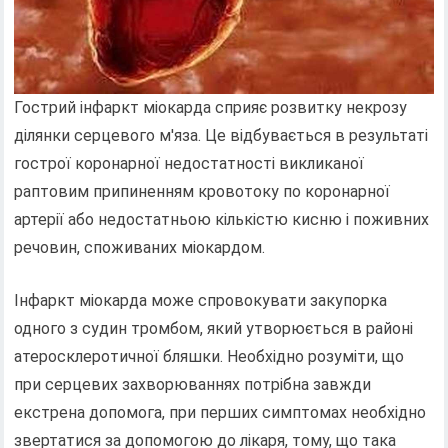
Гострий інфаркт міокарда сприяє розвитку некрозу
ділянки серцевого м'яза. Це відбувається в результаті
гострої коронарної недостатності викликаної
раптовим припиненням кровотоку по коронарної
артерії або недостатньою кількістю кисню і поживних
речовин, споживаних міокардом.
Інфаркт міокарда може спровокувати закупорка
одного з судин тромбом, який утворюється в районі
атеросклеротичної бляшки. Необхідно розуміти, що
при серцевих захворюваннях потрібна завжди
екстрена допомога, при перших симптомах необхідно
звертатися за допомогою до лікаря, тому, що така