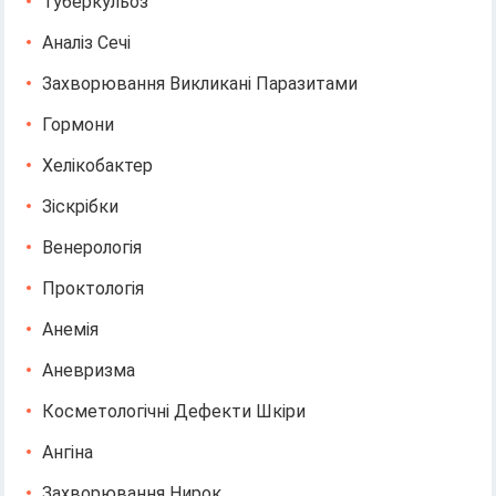
Туберкульоз
Аналіз Сечі
Захворювання Викликані Паразитами
Гормони
Хелікобактер
Зіскрібки
Венерологія
Проктологія
Анемія
Аневризма
Косметологічні Дефекти Шкіри
Ангіна
Захворювання Нирок