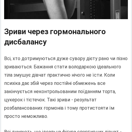
Зриви через гормонального
дисбалансу
Всі, хто дотримуються дуже сувору дієту рано чи пізно
зриваються. Бажання стати володаркою ідеального
тіла змушує дівчат практично нічого не їсти. Коли
психіка дає збій через постійні обмежень все
закінчується неконтрольованим поїданням торта,
цукерок і тістечок. Такі зриви - результат
розбалансованих гормонів і тому протистояти їм
просто неможливо.
Всі думають, що ідеальна фігура спортивних дівчат -