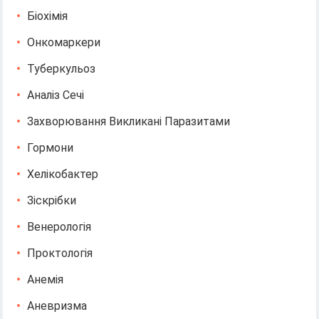
Біохімія
Онкомаркери
Туберкульоз
Аналіз Сечі
Захворювання Викликані Паразитами
Гормони
Хелікобактер
Зіскрібки
Венерологія
Проктологія
Анемія
Аневризма