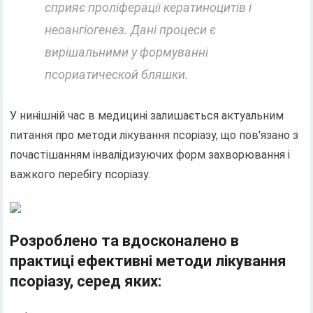
сприяє проліферації кератиноцитів і
неоангіогенез. Дані процеси є
вирішальними у формуванні
псориатической бляшки.
У нинішній час в медицині залишається актуальним
питання про методи лікування псоріазу, що пов'язано з
почастішанням інвалідизуючих форм захворювання і
важкого перебігу псоріазу.
Розроблено та вдосконалено в
практиці ефективні методи лікування
псоріазу, серед яких: