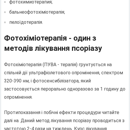
фотохимиотерапия;
бальнеофотохіміотерапія;
пелоїдотерапія.
Фотохіміотерапія - один з
методів лікування псоріазу
Фотохіміотерапія (ПУВА - терапія) грунтується на
спільній дії ультрафіолетового опромінення, спектром
320-390 нм, і фотосенсибілізатора, який
застосовується перорально одноразово за 1 годину до
опромінення.
Протипоказання і побічні ефекти процедури читайте
далі на. Даний метод лікування псоріазу проводиться з
частотою 2-4 рази на тиждень. Курс лікування