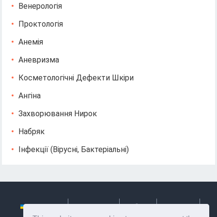
Венерологія
Проктологія
Анемія
Аневризма
Косметологічні Дефекти Шкіри
Ангіна
Захворювання Нирок
Набряк
Інфекції (вірусні, Бактеріальні)
Українська
Български
Česky
Hrvatski