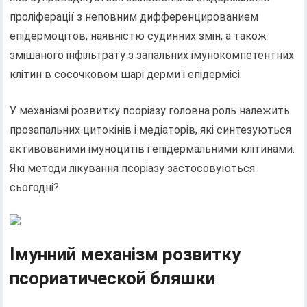
проліферації з неповним дифференцированием
епідермоцітов, наявністю судинних змін, а також
змішаного інфільтрату з запальних імунокомпетентних
клітин в сосочковом шарі дерми і епідермісі.
У механізмі розвитку псоріазу головна роль належить
прозапальних цитокінів і медіаторів, які синтезуються
активованими імуноцитів і епідермальними клітинами.
Які методи лікування псоріазу застосовуються
сьогодні?
Імунний механізм розвитку
псориатической бляшки