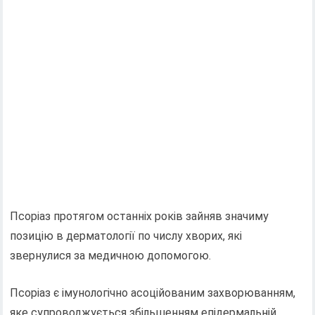
Псоріаз протягом останніх років зайняв значиму
позицію в дерматології по числу хворих, які
звернулися за медичною допомогою.
Псоріаз є імунологічно асоційованим захворюванням,
яке супроводжується збільшенням епідермальній