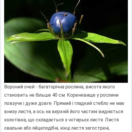
Вороний очей - багаторічна рослина, висота якого
становить не більше 40 см. Кореневище у рослини
повзуче і дуже довге. Прямий і гладкий стебло не має
внизу листя, а ось на верхній його частині видніється
колотівка, що складається з чотирьох листя. Листя
овальне або яйцеподібні, кінці листя загострені,