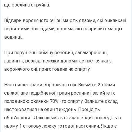
що рослина отруйна.
Відвари воронячого очі знімають спазми, які викликані
нервовими розладами, допомагають при лихоманці і
водянці.
При порушенні обміну речовин, запамороченні,
ларингіті, розладі психіки допомагає настоянка з
воронячого очі, приготована на спирту.
Настоянка трави воронячого очі. Візьміть 2 грами
свіжої, але подрібненої трави рослини і залийте їх
половиною склянки 70% -го спирту. Залиште склад
настоюватися на один тиждень. Процідіть
обов'язково. Далі візьміть стакан води і розведіть в
ньому 1 столову ложку готової настоянки. Якщо є