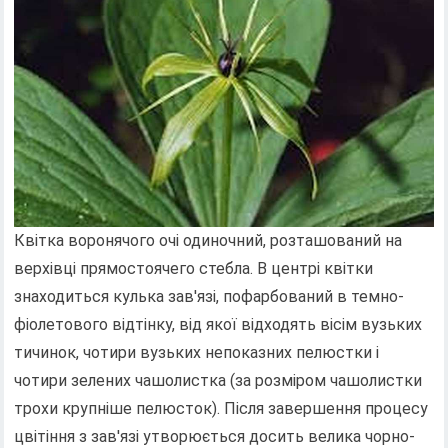
Квітка воронячого очі одиночний, розташований на
верхівці прямостоячего стебла. В центрі квітки
знаходиться кулька зав'язі, пофарбований в темно-
фіолетового відтінку, від якої відходять вісім вузьких
тичинок, чотири вузьких непоказних пелюстки і
чотири зелених чашолистка (за розміром чашолистки
трохи крупніше пелюсток). Після завершення процесу
цвітіння з зав'язі утворюється досить велика чорно-