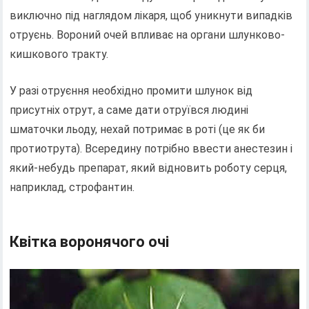
виключно під наглядом лікаря, щоб уникнути випадків
отруєнь. Вороний очей впливає на органи шлунково-
кишкового тракту.
У разі отруєння необхідно промити шлунок від
присутніх отрут, а саме дати отруївся людині
шматочки льоду, нехай потримає в роті (це як би
протиотрута). Всередину потрібно ввести анестезин і
який-небудь препарат, який відновить роботу серця,
наприклад, строфантин.
Квітка воронячого очі