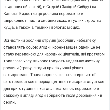
південних областей), в Східній і Західній Сибіру і на
Кавказі. Виростає ця рослина переважно в
широколистяних та хвойних лісах, в густих заростях
кущів, а також в темних і вологих місцях.
Всі частини рослини отруйні (особливу небезпеку
становлять собою ягоди і кореневище), однак це не
стало перепоною для народних цілителів, які протягом
тривалого часу використовують надземну частину
рослини (траву і ягоди) при лікуванні різних
захворювань. Трава воронячого очі чотирилистої
заготовлюється в період цвітіння і використовується
для приготування настоїв і настоянок переважно в
свіжому вигляді; ягоди збирають після дозрівання - в
серпні.