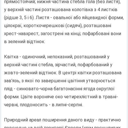
прямостоячий; нижня частина стебла гола (без листя),
у верхній частині розташована колотівка з 4 листків
(рідше 3, 5 і 6). Листя - овальної або яйцевидної форми,
цілокраї, короткочерешкові (сидячі), розташовані
хрест-навхрест, загострені на кінці; пофарбовані вони
в зелений відтінок.
Квітка - одиночний, непоказний, розташований у
верхній частині стебла, зірчастий, пофарбований у
жовто-зелений відтінок. В центрі квітки розташована
зав'язь, з якої по завершенні цвітіння утворюється
плід - синювато-чорна багатонасінні ягода округлої
форми. Цвіте вороняче око четирехлістний в травні-
червні, плодоносить - в липні-серпні.
Природний ареал поширення даного виду - практично
повсюдно на всій території Європи (крім посушливих