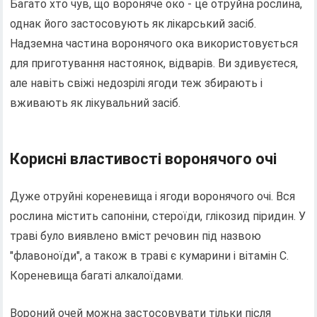
Багато хто чув, що вороняче око - це отруйна рослина,
однак його застосовують як лікарський засіб.
Надземна частина воронячого ока використовується
для приготування настоянок, відварів. Ви здивуєтеся,
але навіть свіжі недозрілі ягоди теж збирають і
вживають як лікувальний засіб.
Корисні властивості воронячого очі
Дуже отруйні кореневища і ягоди воронячого очі. Вся
рослина містить сапоніни, стероїди, глікозид піридин. У
траві було виявлено вміст речовин під назвою
"флавоноїди", а також в траві є кумарини і вітамін С.
Кореневища багаті алкалоїдами.
Вороний очей можна застосовувати тільки після