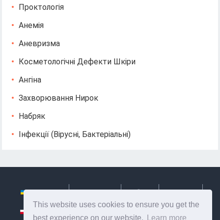
Проктологія
Анемія
Аневризма
Косметологічні Дефекти Шкіри
Ангіна
Захворювання Нирок
Набряк
Інфекції (вірусні, Бактеріальні)
Українська
Български
Česky
Hrvatski
This website uses cookies to ensure you get the
Polski
Slovenský
Slovenščina
Сербиан
best experience on our website.
Learn more