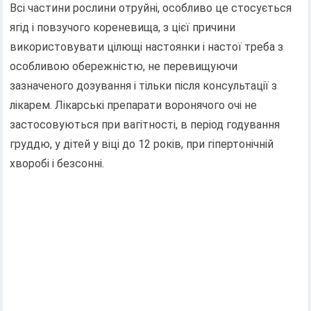
Всі частини рослини отруйні, особливо це стосується
ягід і повзучого кореневища, з цієї причини
використовувати цілющі настоянки і настої треба з
особливою обережністю, не перевищуючи
зазначеного дозування і тільки після консультації з
лікарем. Лікарські препарати воронячого очі не
застосовуються при вагітності, в період годування
груддю, у дітей у віці до 12 років, при гіпертонічній
хворобі і безсонні.