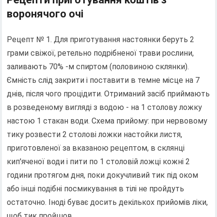
воронячого очі
Рецепт № 1. Для приготування настоянки беруть 2
грами свіжої, ретельно подрібненої трави рослини,
заливають 70% -м спиртом (половиною склянки).
Ємність слід закрити і поставити в темне місце на 7
днів, після чого процідити. Отриманий засіб приймають
в розведеному вигляді з водою - на 1 столову ложку
настою 1 стакан води. Схема прийому: при нервовому
тику розвести 2 столові ложки настойки листя,
приготовленої за вказаною рецептом, в склянці
кип'яченої води і пити по 1 столовій ложці кожні 2
години протягом дня, поки докучливий тик під оком
або інші подібні посмикування в тілі не пройдуть
остаточно. Іноді буває досить декількох прийомів ліки,
щоб тик пройшов.