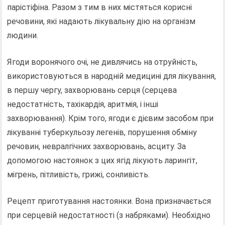
парістіфіна. Разом з тим в них містяться корисні
речовини, які надають лікувальну дію на організм
людини.
Ягоди воронячого очі, не дивлячись на отруйність,
використовуються в народній медицині для лікування,
в першу чергу, захворювань серця (серцева
недостатність, тахікардія, аритмія, і інші
захворювання). Крім того, ягоди є дієвим засобом при
лікуванні туберкульозу легенів, порушення обміну
речовин, невралгічних захворювань, асциту. За
допомогою настоянок з цих ягід лікують ларингіт,
мігрень, пітливість, грижі, сонливість.
Рецепт приготування настоянки. Вона призначається
при серцевій недостатності (з набряками). Необхідно