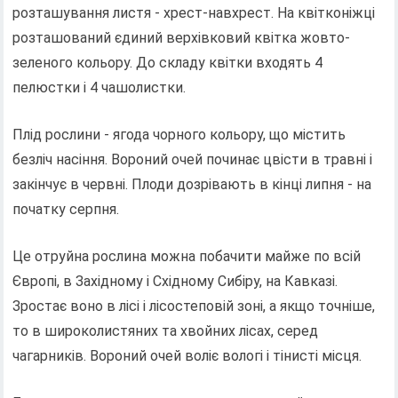
розташування листя - хрест-навхрест. На квітконіжці
розташований єдиний верхівковий квітка жовто-
зеленого кольору. До складу квітки входять 4
пелюстки і 4 чашолистки.
Плід рослини - ягода чорного кольору, що містить
безліч насіння. Вороний очей починає цвісти в травні і
закінчує в червні. Плоди дозрівають в кінці липня - на
початку серпня.
Це отруйна рослина можна побачити майже по всій
Європі, в Західному і Східному Сибіру, ​​на Кавказі.
Зростає воно в лісі і лісостеповій зоні, а якщо точніше,
то в широколистяних та хвойних лісах, серед
чагарників. Вороний очей воліє вологі і тінисті місця.