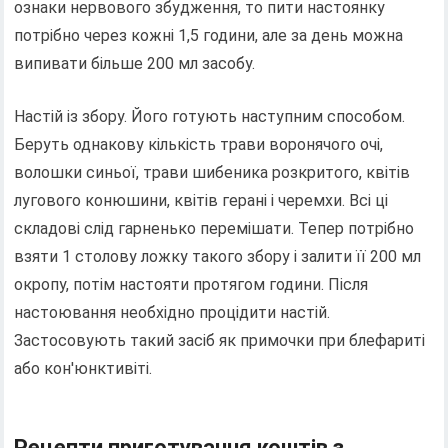
ознаки нервового збудження, то пити настоянку
потрібно через кожні 1,5 години, але за день можна
випивати більше 200 мл засобу.
Настій із збору. Його готують наступним способом.
Беруть однакову кількість трави воронячого очі,
волошки синьої, трави шибеника розкритого, квітів
лугового конюшини, квітів герані і черемхи. Всі ці
складові слід гарненько перемішати. Тепер потрібно
взяти 1 столову ложку такого збору і залити її 200 мл
окропу, потім настояти протягом години. Після
настоювання необхідно процідити настій.
Застосовують такий засіб як примочки при блефариті
або кон'юнктивіті.
Рецепти приготування коштів з