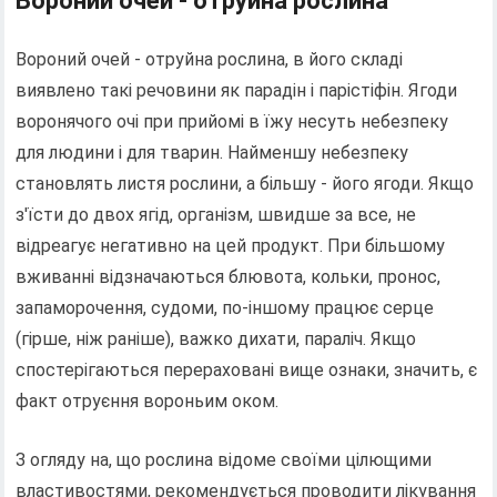
Вороний очей - отруйна рослина
Вороний очей - отруйна рослина, в його складі
виявлено такі речовини як парадін і парістіфін. Ягоди
воронячого очі при прийомі в їжу несуть небезпеку
для людини і для тварин. Найменшу небезпеку
становлять листя рослини, а більшу - його ягоди. Якщо
з'їсти до двох ягід, організм, швидше за все, не
відреагує негативно на цей продукт. При більшому
вживанні відзначаються блювота, кольки, пронос,
запаморочення, судоми, по-іншому працює серце
(гірше, ніж раніше), важко дихати, параліч. Якщо
спостерігаються перераховані вище ознаки, значить, є
факт отруєння вороньим оком.
З огляду на, що рослина відоме своїми цілющими
властивостями, рекомендується проводити лікування