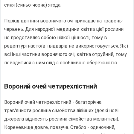
синя (синьо-чорна) ягода.
Період цвітіння воронячого очі припадає на травень-
червень. Для народної медицини квітка цієї рослини
не представляє собою ніякої цінності, тому в
рецептурі настоїв і відварів не використовується. Як і
всі інші частини воронячого очі, квітка отруйний, тому
поводитися з ним слід з особливою обережністю.
Вороний очей четирехлістний
Вороний очей четирехлістний - багаторічна
трав'яниста рослина сімейства лілійних (деякі нові
джерела відносять рослина сімейства мелантієві).
Кореневище довге, повзуче. Стебло - одиночний,