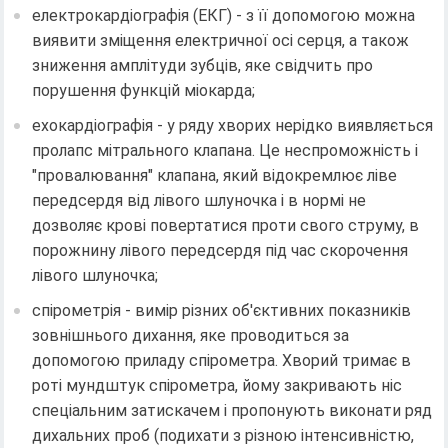
електрокардіографія (ЕКГ) - з її допомогою можна
виявити зміщення електричної осі серця, а також
зниження амплітуди зубців, яке свідчить про
порушення функцій міокарда;
ехокардіографія - у ряду хворих нерідко виявляється
пролапс мітрального клапана. Це неспроможність і
"провалювання" клапана, який відокремлює ліве
передсердя від лівого шлуночка і в нормі не
дозволяє крові повертатися проти свого струму, в
порожнину лівого передсердя під час скорочення
лівого шлуночка;
спірометрія - вимір різних об'єктивних показників
зовнішнього дихання, яке проводиться за
допомогою приладу спірометра. Хворий тримає в
роті мундштук спірометра, йому закривають ніс
спеціальним затискачем і пропонують виконати ряд
дихальних проб (подихати з різною інтенсивністю,