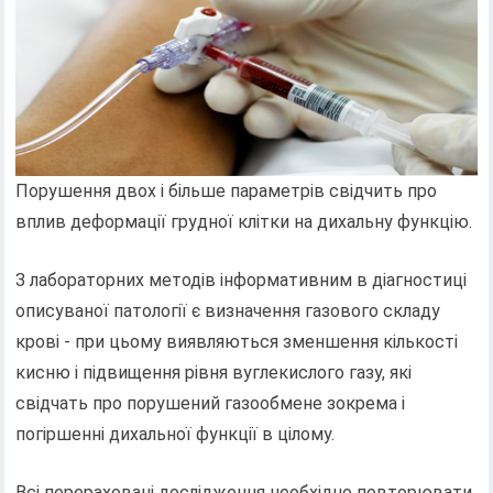
Порушення двох і більше параметрів свідчить про
вплив деформації грудної клітки на дихальну функцію.
З лабораторних методів інформативним в діагностиці
описуваної патології є визначення газового складу
крові - при цьому виявляються зменшення кількості
кисню і підвищення рівня вуглекислого газу, які
свідчать про порушений газообмене зокрема і
погіршенні дихальної функції в цілому.
Всі перераховані дослідження необхідно повторювати