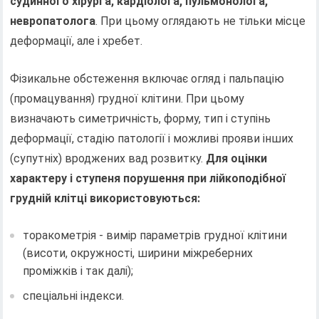
судинного хірурга, кардіолога, пульмонолога,
невропатолога
. При цьому оглядають не тільки місце
деформації, але і хребет.
Фізикальне обстеження включає огляд і пальпацію
(промацування) грудної клітини. При цьому
визначають симетричність, форму, тип і ступінь
деформації, стадію патології і можливі прояви інших
(супутніх) вроджених вад розвитку.
Для оцінки
характеру і ступеня порушення при лійкоподібної
грудній клітці використовуються:
торакометрія - вимір параметрів грудної клітини
(висоти, окружності, ширини міжреберних
проміжків і так далі);
спеціальні індекси.