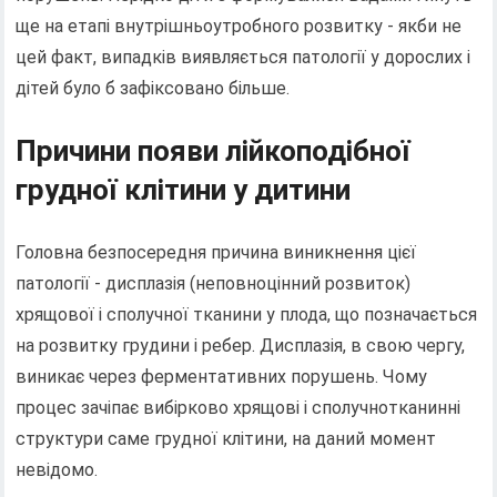
ще на етапі внутрішньоутробного розвитку - якби не
цей факт, випадків виявляється патології у дорослих і
дітей було б зафіксовано більше.
Причини появи лійкоподібної
грудної клітини у дитини
Головна безпосередня причина виникнення цієї
патології - дисплазія (неповноцінний розвиток)
хрящової і сполучної тканини у плода, що позначається
на розвитку грудини і ребер. Дисплазія, в свою чергу,
виникає через ферментативних порушень. Чому
процес зачіпає вибірково хрящові і сполучнотканинні
структури саме грудної клітини, на даний момент
невідомо.