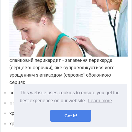
спайковий перикардит - запалення перикарда
(серцевої сорочки), яке супроводжується його
зрощенням з епікардом (серозної оболонкою
серця);
серцево-легенева недостатність;
This website uses cookies to ensure you get the
best experience on our website.
Learn more
гіпертрофія (розростання) правого шлуночка;
хронічні бронхіти;
Got it!
хронічні пневмонії.