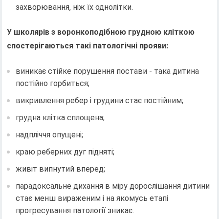
захворювання, ніж їх однолітки.
У школярів з воронкоподібною грудною кліткою
спостерігаються такі патологічні прояви:
виникає стійке порушення постави - така дитина
постійно горбиться;
викривлення ребер і грудини стає постійним;
грудна клітка сплощена;
надпліччя опущені;
краю реберних дуг підняті;
живіт випнутий вперед;
парадоксальне дихання в міру дорослішання дитини
стає менш вираженим і на якомусь етапі
прогресування патології зникає.