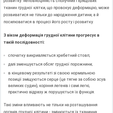
розвитку: неповноцінність сполучних і хрящових
тканин грудної клітки, що провокує деформацію, може
розвиватися не тільки до народження дитини, а й
посилюватися в процесі його росту і розвитку.
З віком деформація грудної клітини прогресує в
такій послідовності:
спочатку викривляється хребетний стовп;
далі зменшується обсяг грудної порожнини;
в кінцевому результаті зі своєю нормальною
позиції зміщуються серце (це тягне за собою зсув
великих судин), коріння легенів і самі легкі,
практично відразу ж порушується їх функція.
Такі зміни впливають не тільки на розташування
органів грудної клітини - змінюється їх тканинна