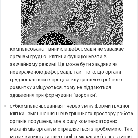
компенсована -
виникла деформація не заважає
органам грудної клітини функціонувати в
звичайному режимі. Це може бути завдяки як
невираженою деформації, так і того, що органи
грудної клітини в процесі внутрішньоутробного
розвитку зміщуються, тому не піддаються
здавлення при формуванні "воронки";
субкомпенсированная
- через зміну форми грудної
клітки і зменшення її внутрішнього простору робота
органів порушена, але в силу компенсаторних
механізмів організм справляється з проблемою. Так,
може виникнути гіпертрофія міокарда (розростання