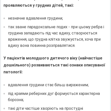
проявляються у грудних дітей, такі:
незначне вдавлення грудини;
так зване парадоксальне подих - при цьому ребра і
грудина западають під час вдиху, створюється
враження, що грудна клітка звужується, хоча при
вдиху вона повинна розправлятися.
У пацієнтів молодшого дитячого віку (найчастіше
дошкільного) розвиваються такі ознаки описуваної
патології:
вдавлення грудини стає більш вираженим;
під краями реберних дуг формується характерна
борозна;
такі діти частіше хворіють на простудні