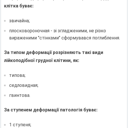
клітка буває:
звичайна;
плосковороночная - зі згладженими, не різко
вираженими "стінками" сформувався поглиблення.
За типом деформації розрізняють такі види
лійкоподібної грудної клітини, як:
типова;
седловидная;
гвинтова.
За ступенем деформації патологія буває:
1 ступеня;