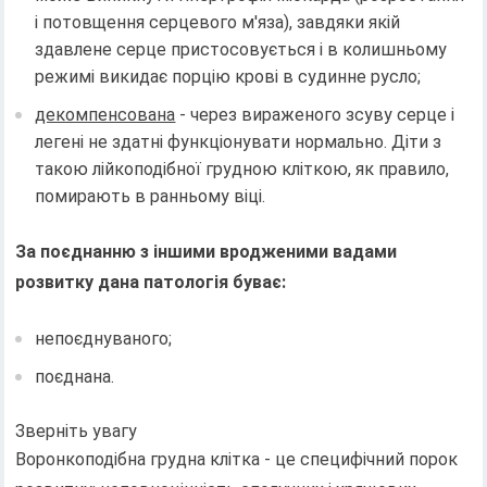
і потовщення серцевого м'яза), завдяки якій
здавлене серце пристосовується і в колишньому
режимі викидає порцію крові в судинне русло;
декомпенсована
- через вираженого зсуву серце і
легені не здатні функціонувати нормально. Діти з
такою лійкоподібної грудною кліткою, як правило,
помирають в ранньому віці.
За поєднанню з іншими вродженими вадами
розвитку дана патологія буває:
непоєднуваного;
поєднана.
Зверніть увагу
Воронкоподібна грудна клітка - це специфічний порок