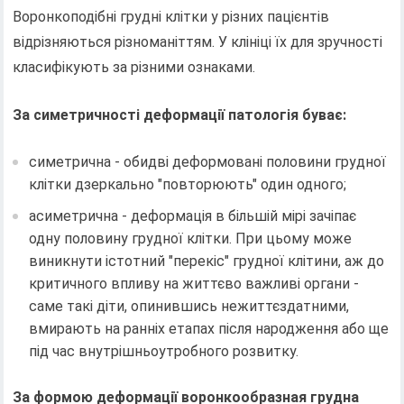
Воронкоподібні грудні клітки у різних пацієнтів
відрізняються різноманіттям. У клініці їх для зручності
класифікують за різними ознаками.
За симетричності деформації патологія буває:
симетрична - обидві деформовані половини грудної
клітки дзеркально "повторюють" один одного;
асиметрична - деформація в більшій мірі зачіпає
одну половину грудної клітки. При цьому може
виникнути істотний "перекіс" грудної клітини, аж до
критичного впливу на життєво важливі органи -
саме такі діти, опинившись нежиттєздатними,
вмирають на ранніх етапах після народження або ще
під час внутрішньоутробного розвитку.
За формою деформації воронкообразная грудна