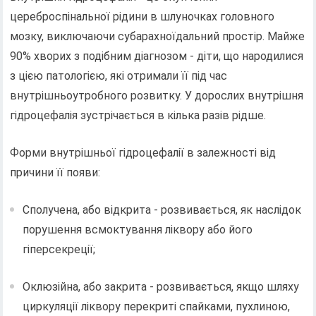
цереброспінальної рідини в шлуночках головного
мозку, виключаючи субарахноїдальний простір. Майже
90% хворих з подібним діагнозом - діти, що народилися
з цією патологією, які отримали її під час
внутрішньоутробного розвитку. У дорослих внутрішня
гідроцефалія зустрічається в кілька разів рідше.
Форми внутрішньої гідроцефалії в залежності від
причини її появи:
Сполучена, або відкрита - розвивається, як наслідок
порушення всмоктування ліквору або його
гіперсекреції;
Оклюзійна, або закрита - розвивається, якщо шляху
циркуляції ліквору перекриті спайками, пухлиною,