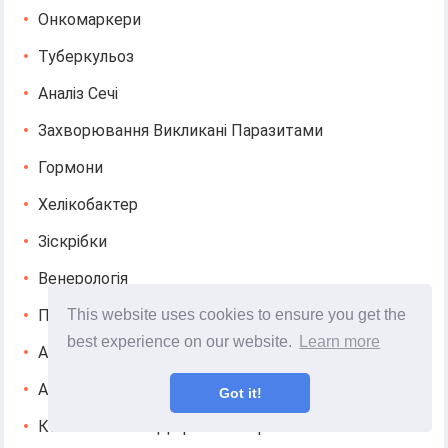
Онкомаркери
Туберкульоз
Аналіз Сечі
Захворювання Викликані Паразитами
Гормони
Хелікобактер
Зіскрібки
Венерологія
This website uses cookies to ensure you get the
Проктологія
best experience on our website.
Learn more
Анемія
Аневризма
Got it!
Косметологічні Дефекти Шкіри