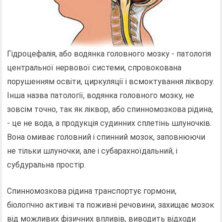
Гідроцефалія, або водянка головного мозку - патологія
центральної нервової системи, спровокована
порушенням освіти, циркуляції і всмоктування ліквору.
Інша назва патології, водянка головного мозку, не
зовсім точно, так як ліквор, або спинномозкова рідина,
- це не вода, а продукція судинних сплетінь шлуночків.
Вона омиває головний і спинний мозок, заповнюючи
не тільки шлуночки, але і субарахноїдальний, і
субдуральна простір.
Спинномозкова рідина транспортує гормони,
біологічно активні та поживні речовини, захищає мозок
від можливих фізичних впливів, виводить відходи