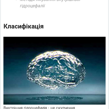
гідроцефалії
Класифікація
Внутрішня гідроцефалія - ​​це скупчення