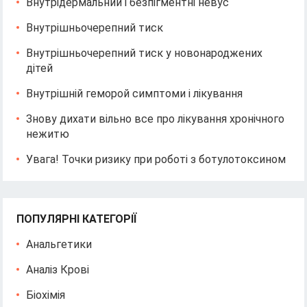
Внутрідермальний і безпігментні невус
Внутрішньочерепний тиск
Внутрішньочерепний тиск у новонароджених
дітей
Внутрішній геморой симптоми і лікування
Знову дихати вільно все про лікування хронічного
нежитю
Увага! Точки ризику при роботі з ботулотоксином
ПОПУЛЯРНІ КАТЕГОРІЇ
Анальгетики
Аналіз Крові
Біохімія