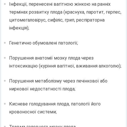
Інфекції, перенесені вагітною жінкою на ранніх
термінах розвитку плода (краснуха, паротит, герпес,
цитомегаловірус, сифіліс, грип, респіраторна
інфекція);
Генетично обумовлені патології;
Порушення анатомії мозку плода через
інтоксикацію (куріння вагітної, вживання алкоголю);
Порушення метаболізму через печінкової або
ниркової недостатності плода;
Кисневе голодування плода, патології його
кровоносної системи;
Травма головного мозку плода.