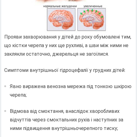
Прояви захворювання у дітей до року обумовлені тим,
що кістки черепа у них ще рухливі, а шви між ними не
заклякли остаточно, джерельця не загоїлися.
Симптоми внутрішньої гідроцефалії у грудних дітей:
Явно виражена венозна мережа під тонкою шкірою
черепа;
Відмова від смоктання, внаслідок хворобливих
відчуттів через смоктальних рухів і наступних за
ними підвищення внутрішньочерепного тиску;