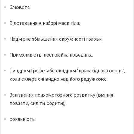
блювота;
Відставання в наборі маси тіла;
Надмірне збільшення окружності голови;
Примхливість, неспокійна поведінка;
Синдром Грефе, або синдром "призахідного сонця",
коли склера очі видно над його радужкою;
Запізнення психомоторного розвитку (вміння
повзати, сидіти, ходити);
сонливість;