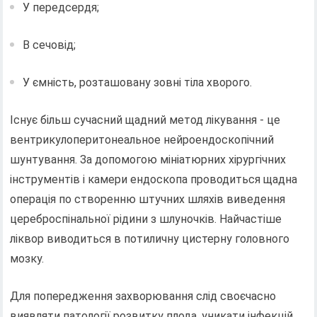
У передсердя;
В сечовід;
У ємність, розташовану зовні тіла хворого.
Існує більш сучасний щадний метод лікування - це
вентрикулоперитонеальное нейроендоскопічний
шунтування. За допомогою мініатюрних хірургічних
інструментів і камери ендоскопа проводиться щадна
операція по створенню штучних шляхів виведення
цереброспінальної рідини з шлуночків. Найчастіше
ліквор виводиться в потиличну цистерну головного
мозку.
Для попередження захворювання слід своєчасно
виявляти патології розвитку плода, уникати інфекцій.