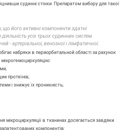
цнивши судинні стінки. Препаратом вибору для такої
у, що його активні компоненти здатні
 діяльність усіх трьох судинних систем
ей - артеріальної, венозної і лімфатичної.
обігає набряки в периорбитальной області за рахунок
 мікрогемоциркуляцію:
ми;
ии протеїнів;
еми і знижує їх проникність;
ння мікроциркуляції в тканинах досягається завдяки
 запатентованих компонентів: