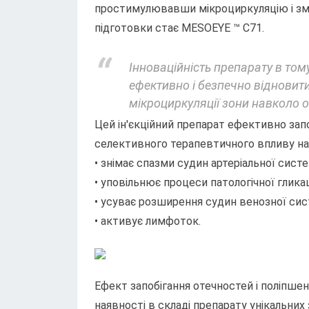
простимулювавши мікроциркуляцію і змі
підготовки стає MESOEYE ™ С71.
Інноваційність препарату в том
ефективно і безпечно відновити
мікроциркуляції зони навколо оч
Цей ін'єкційний препарат ефективно зап
селективного терапевтичного впливу на
• знімає спазми судин артеріальної систе
• уповільнює процеси патологічної гликац
• усуває розширення судин венозної сист
• активує лимфоток.
Ефект запобігання отечностей і поліпше
наявності в складі препарату унікальних