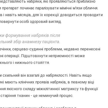
представляють набряки, які проявляються приблизно
и препарат починає паралізувати мімічні м'язи обличчя.
і навіть місяців, для їх корекції доводиться проводити
 повернути особі здоровий вигляд.
ики формування набряків після
ельний збір анамнезу пацієнта.
ечінки, серцево-судинні проблеми, недавно перенесені
тичні операції. Підштовхнути неприємності може
нього і нижнього століття.
 схильний він взагалі до набряклості. Навіть якщо
кі мають клінічних проявів набряків, в певному віці
ня якісного складу міжклітинної матриксу та функції
 старіння тканин - це неминучий процес.