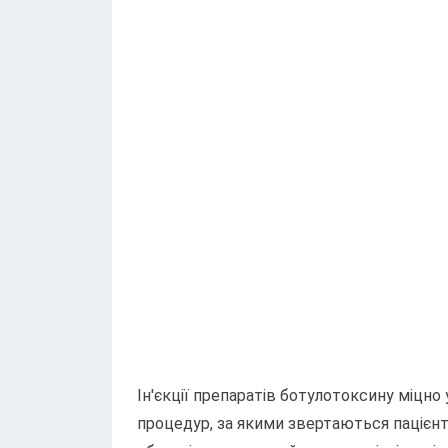
Ін'єкції препаратів ботулотоксину міцн
процедур, за якими звертаються пацієн