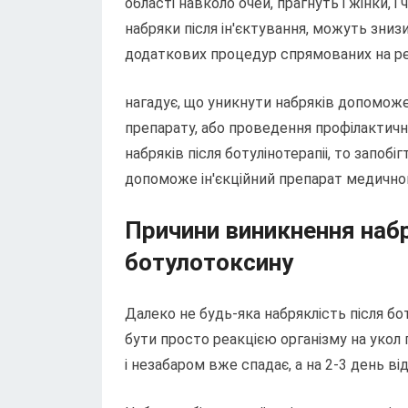
області навколо очей, прагнуть і жінки, і 
набряки після ін'єктування, можуть зниз
додаткових процедур спрямованих на реа
нагадує, що уникнути набряків допомож
препарату, або проведення профілактични
набряків після ботулінотерапіі, то запоб
допоможе ін'єкційний препарат медично
Причини виникнення набр
ботулотоксину
Далеко не будь-яка набряклість після бо
бути просто реакцією організму на укол 
і незабаром вже спадає, а на 2-3 день від