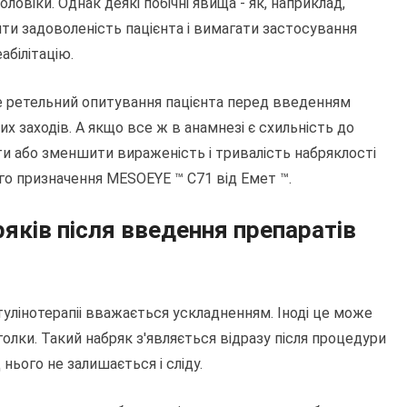
чоловіки. Однак деякі побічні явища - як, наприклад,
ити задоволеність пацієнта і вимагати застосування
білітацію.
е ретельний опитування пацієнта перед введенням
х заходів. А якщо все ж в анамнезі є схильність до
ігти або зменшити вираженість і тривалість набряклості
го призначення MESOEYE ™ С71 від Емет ™.
яків після введення препаратів
тулінотерапіі вважається ускладненням. Іноді це може
голки. Такий набряк з'являється відразу після процедури
 нього не залишається і сліду.