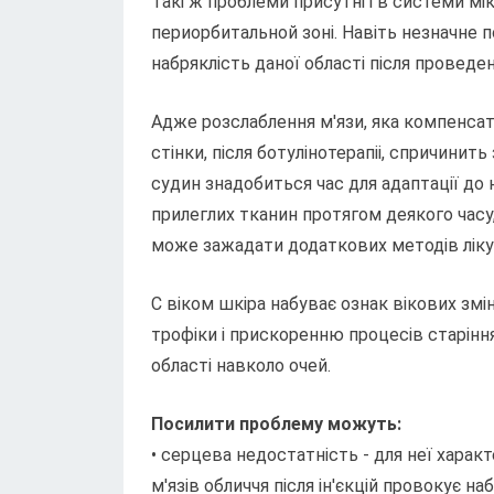
Такі ж проблеми присутні і в системи мік
периорбитальной зоні. Навіть незначне
набряклість даної області після проведен
Адже розслаблення м'язи, яка компенса
стінки, після ботулінотерапіі, спричинит
судин знадобиться час для адаптації до
прилеглих тканин протягом деякого часу
може зажадати додаткових методів ліку
C віком шкіра набуває ознак вікових зм
трофіки і прискоренню процесів старін
області навколо очей.
Посилити проблему можуть:
• серцева недостатність - для неї характ
м'язів обличчя після ін'єкцій провокує на