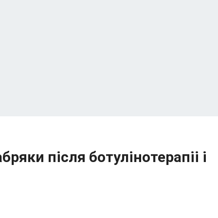
ряки після ботулінотерапіі і