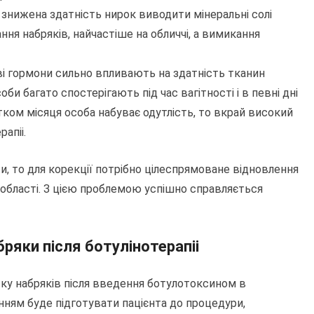
 знижена здатність нирок виводити мінеральні солі
ння набряків, найчастіше на обличчі, а вимикання
еві гормони сильно впливають на здатність тканин
оби багато спостерігають під час вагітності і в певні дні
ком місяця особа набуває одутлість, то вкрай високий
апіі.
и, то для корекції потрібно цілеспрямоване відновлення
 області. З цією проблемою успішно справляється
бряки після ботулінотерапіі
ку набряків після введення ботулотоксином в
ням буде підготувати пацієнта до процедури,