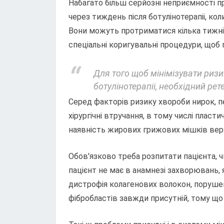
Набагато більш серйозні неприємності 
через тиждень після ботулінотерапіі, кол
Вони можуть протриматися кілька тижнів 
спеціальні коригувальні процедури, щоб
Для того щоб мінімізувати риз
ботулінотерапіі, необхідний рет
Серед факторів ризику хвороби нирок, п
хірургічні втручання, в тому числі плас
наявність жирових грижових мішків верх
Обов'язково треба розпитати пацієнта, чи
пацієнт не має в анамнезі захворювань, я
дистрофія колагенових волокон, порушен
фібробластів завжди присутній, тому що