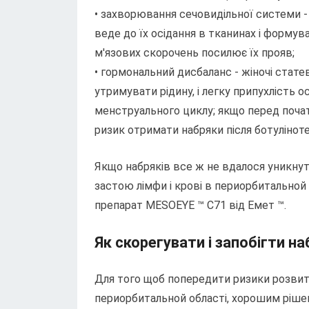
• захворювання сечовидільної системи -
веде до їх осідання в тканинах і формува
м'язових скорочень посилює їх прояв;
• гормональний дисбаланс - жіночі стат
утримувати рідину, і легку припухлість ос
менструального циклу; якщо перед почат
ризик отримати набряки після ботулінотер
Якщо набряків все ж не вдалося уникнут
застою лімфи і крові в периорбитальной
препарат MESOEYE ™ С71 від Емет ™.
Як скорегувати і запобігти на
Для того щоб попередити ризики розвит
периорбитальной області, хорошим рішен