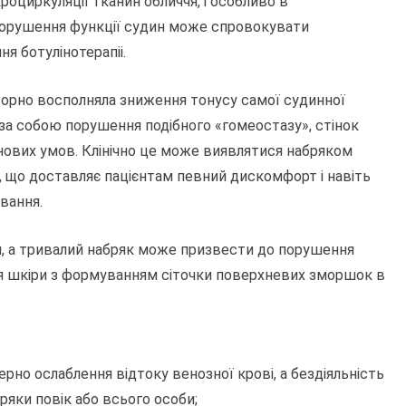
роциркуляції тканин обличчя, і особливо в
 порушення функції судин може спровокувати
ня ботулінотерапіі.
торно восполняла зниження тонусу самої судинної
ь за собою порушення подібного «гомеостазу», стінок
 нових умов. Клінічно це може виявлятися набряком
, що доставляє пацієнтам певний дискомфорт і навіть
вання.
ін, а тривалий набряк може призвести до порушення
ня шкіри з формуванням сіточки поверхневих зморшок в
ерно ослаблення відтоку венозної крові, а бездіяльність
бряки повік або всього особи;