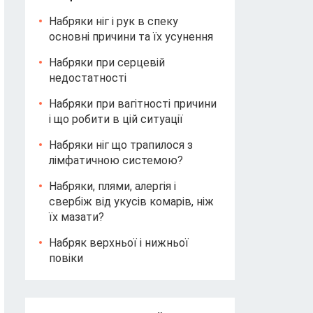
Набряки ніг і рук в спеку
основні причини та їх усунення
Набряки при серцевій
недостатності
Набряки при вагітності причини
і що робити в цій ситуації
Набряки ніг що трапилося з
лімфатичною системою?
Набряки, плями, алергія і
свербіж від укусів комарів, ніж
їх мазати?
Набряк верхньої і нижньої
повіки