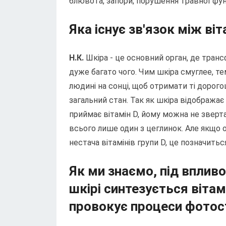
блювота, запори, порушення травної функц
Яка існує зв'язок між ві
Н.К.
Шкіра - це основний орган, де транс
дуже багато чого. Чим шкіра смуглее, т
людині на сонці, щоб отримати ті дорогоц
загальний стан. Так як шкіра відобража
приймає вітамін D, йому можна не зверт
всього лише один з цеглинок. Але якщо о
нестача вітамінів групи D, це позначиться
Як ми знаємо, під вплив
шкірі синтезується вітам
провокує процеси фотост