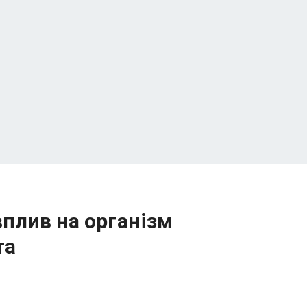
 вплив на організм
та