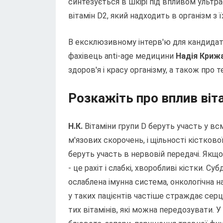
синтезується в шкірі під впливом ультр
вітамін D2, який надходить в організм з 
В ексклюзивному інтерв'ю для кандидат м
фахівець anti-age медицини
Надія Криж
здоров'я і красу організму, а також про т
Розкажіть про вплив віта
Н.К.
Вітаміни групи D беруть участь у вс
м'язових скорочень, і щільності кістково
беруть участь в нервовій передачі. Якщо 
- це рахіт і слабкі, хворобливі кістки. С
ослаблена імунна система, онкологічна н
у таких пацієнтів частіше страждає сер
тих вітамінів, які можна передозувати. 