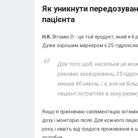
Як уникнути передозуванн
пацієнта
Н.К.
Вітамін D - це той продукт, який я 
Дуже хорошим маркером є 25-гідроксих
Для того, щоб, наскільки це мож
ракових захворювань, 25-гідро
менше 80 нмоль / л, але не біль
пацієнт потрапляє в зону ризи
Якщо я призначаю сапліментацію вітамін 
дозу і моніторю після. Для кожного паці
року, і навіть від градуса проживання в ш
потрібна.