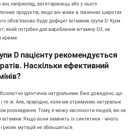
 він, наприклад, вегетаріанець або у нього
лочних продуктів, якщо він живе в північних широтах
ого обов'язково буде дефіцит вітамінів групи D. Крім
т, який потрібен для вироблення вітаміну D3, не
і креми.
рупи D пацієнту рекомендується
ратів. Наскільки ефективний
мінів?
 абсолютно ідентична натуральним. Вже доведено, що
е і те ж. Але, природно, коли ми отримуємо натуральні
ом розкладання. Тому, я можу заспокоїти людей, які не
 вітаміни. Якщо вони замінять їх синтетики - нічого
і ризик мутацій не збільшиться.