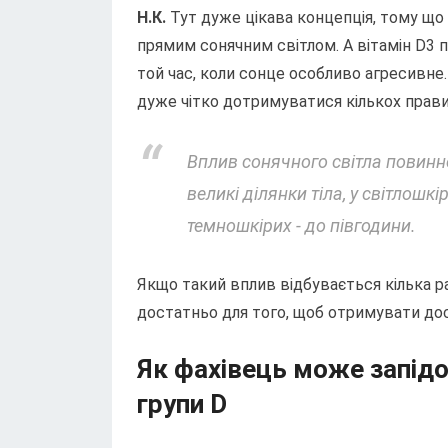
Н.К.
Тут дуже цікава концепція, тому що 
прямим сонячним світлом. А вітамін D3 
той час, коли сонце особливо агресивне.
дуже чітко дотримуватися кількох прави
Вплив сонячного світла повинно 
великі ділянки тіла, у світлошк
темношкірих - до півгодини.
Якщо такий вплив відбувається кілька ра
достатньо для того, щоб отримувати дос
Як фахівець може запідоз
групи D