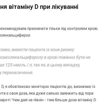
я вітаміну D при лікуванні
б рекомендувала призначати тільки під контролем крові.
олекальциферол.
ливо, вивести пацієнта із зони ризику
ксихолекальциферолу в крові повинно бути не
ше 125 нмоль / л, так як, в цьому випадку,
ку перенасичення.
D, я обов'язково моніторю пацієнтів до, визначаю їх
єнта є своя доза, яка дуже сильно залежить від пори
ироті. Чим далі на північ - тим більше доза вітаміну D