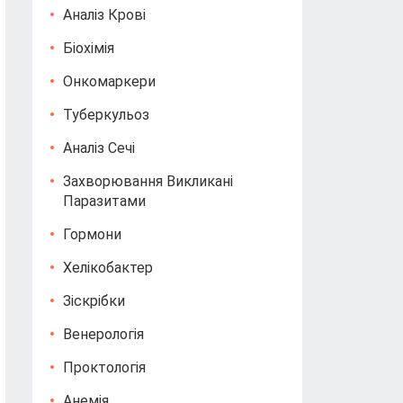
Аналіз Крові
Біохімія
Онкомаркери
Туберкульоз
Аналіз Сечі
Захворювання Викликані
Паразитами
Гормони
Хелікобактер
Зіскрібки
Венерологія
Проктологія
Анемія