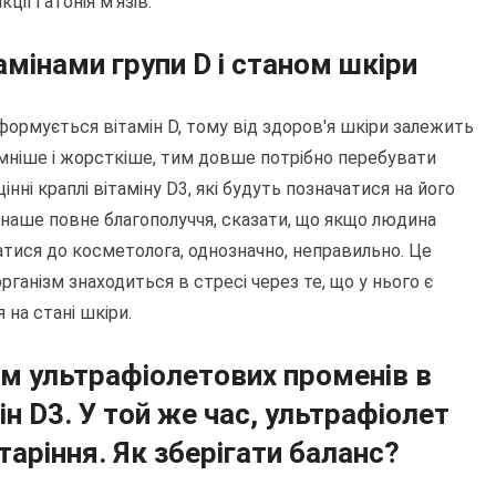
ії і атонія м'язів.
тамінами групи D і станом шкіри
формується вітамін D, тому від здоров'я шкіри залежить
емніше і жорсткіше, тим довше потрібно перебувати
інні краплі вітаміну D3, які будуть позначатися на його
є наше повне благополуччя, сказати, що якщо людина
атися до косметолога, однозначно, неправильно. Це
рганізм знаходиться в стресі через те, що у нього є
 на стані шкіри.
ом ультрафіолетових променів в
ін D3. У той же час, ультрафіолет
аріння. Як зберігати баланс?