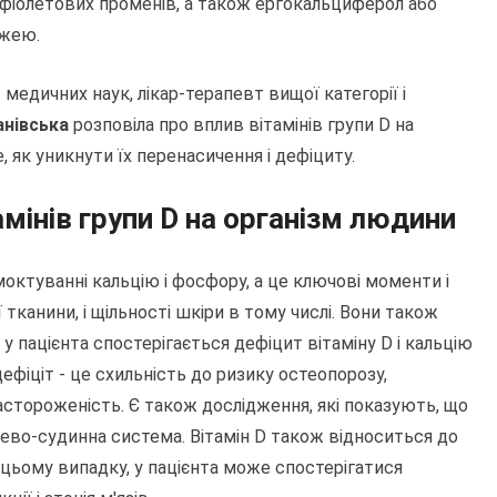
афіолетових променів, а також ергокальциферол або
їжею.
едичних наук, лікар-терапевт вищої категорії і
анівська
розповіла про вплив вітамінів групи D на
е, як уникнути їх перенасичення і дефіциту.
мінів групи D на організм людини
моктуванні кальцію і фосфору, а це ключові моменти і
ї тканини, і щільності шкіри в тому числі. Вони також
у пацієнта спостерігається дефіцит вітаміну D і кальцію
убдефіціт - це схильність до ризику остеопорозу,
астороженість. Є також дослідження, які показують, що
цево-судинна система. Вітамін D також відноситься до
У цьому випадку, у пацієнта може спостерігатися