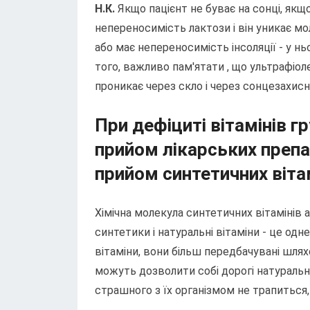
Н.К.
Якщо пацієнт не буває на сонці, якщо
непереносимість лактози і він уникає мо
або має непереносимість інсоляції - у нь
того, важливо пам'ятати , що ультрафіоле
проникає через скло і через сонцезахисн
При дефіциті вітамінів г
прийом лікарських препа
прийом синтетичних віта
Хімічна молекула синтетичних вітамінів
синтетики і натуральні вітаміни - це одн
вітаміни, вони більш передбачувані шлях
можуть дозволити собі дорогі натуральні
страшного з їх організмом не трапиться, 