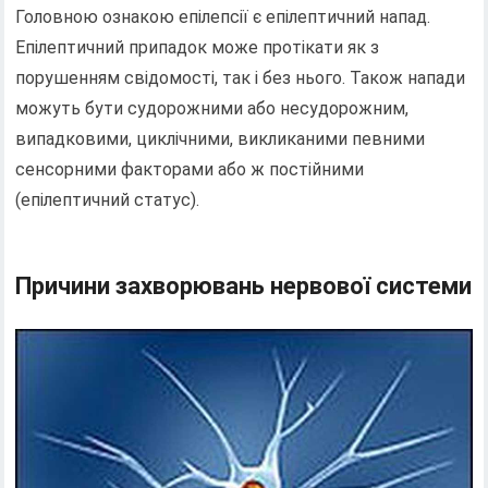
Головною ознакою епілепсії є епілептичний напад.
Епілептичний припадок може протікати як з
порушенням свідомості, так і без нього. Також напади
можуть бути судорожними або несудорожним,
випадковими, циклічними, викликаними певними
сенсорними факторами або ж постійними
(епілептичний статус).
Причини захворювань нервової системи