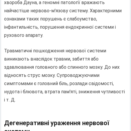
хвороба Дауна, а геномні патології вражають
найчастіше нервово-м'язову систему. Характерними
ознаками таких порушень є слабоумство,
інфантильність, порушення ендокринної системи і
рухового апарату.
Травматичні пошкодження нервової системи
виникають внаслідок травми, забиття або
здавлювання головного або спинного мозку. До них
відносять струс мозку. Супроводжуючими
симптомами є головний біль, розлади свідомості,
нудота і блювота, втрата пам'яті, зниження чутливості
і т. Д.
Дегенеративні ураження нервової