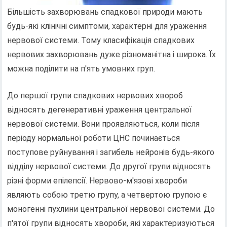
Більшість захворювань спадкової природи мають
будь-які клінічні симптоми, характерні для ураження
нервової системи. Тому класифікація спадкових
нервових захворювань дуже різноманітна і широка. Їх
можна поділити на п'ять умовних груп.
До першої групи спадкових нервових хвороб
відносять дегенеративні ураження центральної
нервової системи. Вони проявляються, коли після
періоду нормальної роботи ЦНС починається
поступове руйнування і загибель нейронів будь-якого
відділу нервової системи. До другої групи відносять
різні форми епілепсії. Нервово-м'язові хвороби
являють собою третю групу, а четвертою групою є
моногенні пухлини центральної нервової системи. До
п'ятої групи відносять хвороби, які характеризуються