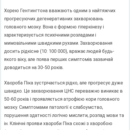
Хорею Гентингтона вважають одним з найтяжчих
прогресуючих дегенеративних захворювань
головного мозку. Вона є формою гіперкінезу і
характеризується психічними розладами і
мимовільними швидкими рухами. Захворювання
досить рідкісне (10: 100 000), вражає людей будь-
якого віку, але поява перших симптомів зазвичай
доводиться на 30-50 років.
Хвороба Піка зустрічається рідко, але прогресує дуже
швидко. Це захворювання ЦНС переважно виникає в
50-60 років і проявляється атрофією кори головного
мозку. Симптомами патології є слабоумство,
порушення здатності логічно мислити, розпад мови та
ін. Клінічні прояви хвороби Піка схожі з хворобою