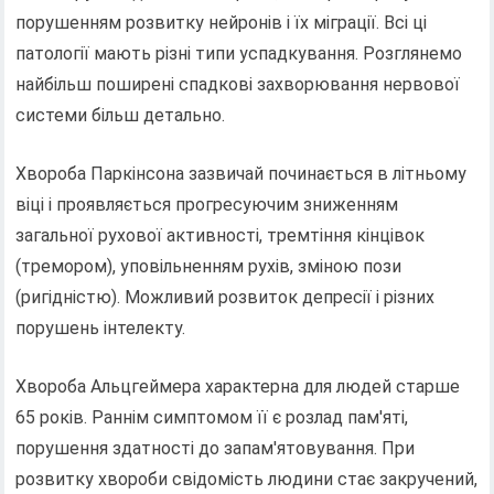
порушенням розвитку нейронів і їх міграції. Всі ці
патології мають різні типи успадкування. Розглянемо
найбільш поширені спадкові захворювання нервової
системи більш детально.
Хвороба Паркінсона зазвичай починається в літньому
віці і проявляється прогресуючим зниженням
загальної рухової активності, тремтіння кінцівок
(тремором), уповільненням рухів, зміною пози
(ригідністю). Можливий розвиток депресії і різних
порушень інтелекту.
Хвороба Альцгеймера характерна для людей старше
65 років. Раннім симптомом її є розлад пам'яті,
порушення здатності до запам'ятовування. При
розвитку хвороби свідомість людини стає закручений,