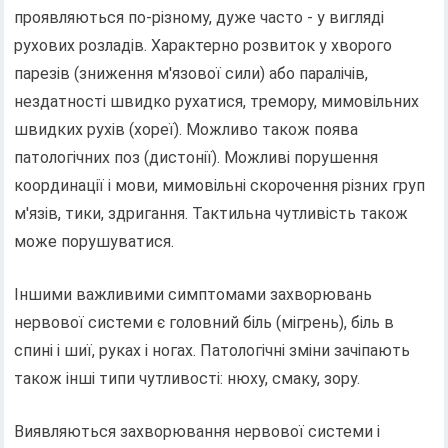
проявляються по-різному, дуже часто - у вигляді
рухових розладів. Характерно розвиток у хворого
парезів (зниження м'язової сили) або паралічів,
нездатності швидко рухатися, тремору, мимовільних
швидких рухів (хореї). Можливо також поява
патологічних поз (дистонії). Можливі порушення
координації і мови, мимовільні скорочення різних груп
м'язів, тики, здригання. Тактильна чутливість також
може порушуватися.
Іншими важливими симптомами захворювань
нервової системи є головний біль (мігрень), біль в
спині і шиї, руках і ногах. Патологічні зміни зачіпають
також інші типи чутливості: нюху, смаку, зору.
Виявляються захворювання нервової системи і