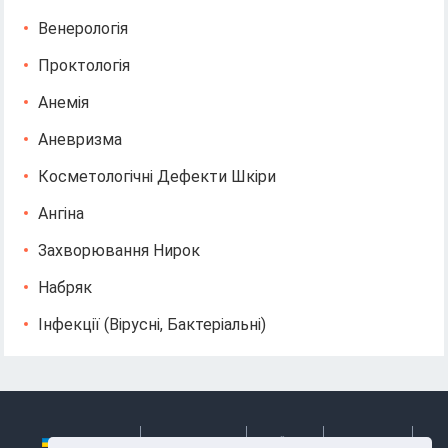
Венерологія
Проктологія
Анемія
Аневризма
Косметологічні Дефекти Шкіри
Ангіна
Захворювання Нирок
Набряк
Інфекції (вірусні, Бактеріальні)
Українська
Български
Česky
Hrvatski