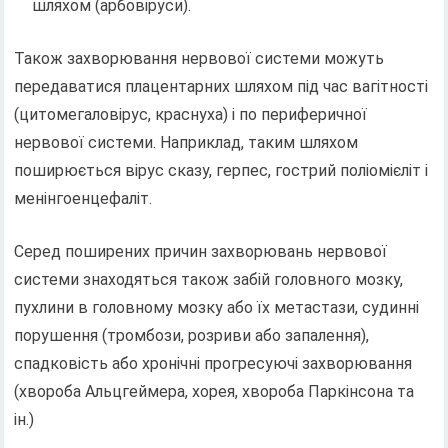
шляхом (арбовіруси).
Також захворювання нервової системи можуть
передаватися плацентарних шляхом під час вагітності
(цитомегаловірус, краснуха) і по периферичної
нервової системи. Наприклад, таким шляхом
поширюється вірус сказу, герпес, гострий поліомієліт і
менінгоенцефаліт.
Серед поширених причин захворювань нервової
системи знаходяться також забій головного мозку,
пухлини в головному мозку або їх метастази, судинні
порушення (тромбози, розриви або запалення),
спадковість або хронічні прогресуючі захворювання
(хвороба Альцгеймера, хорея, хвороба Паркінсона та
ін.)