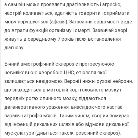
а сам він може проявляти дратівливість і агресію;
настрій коливається, здатність говорити і сприймати
мову порушується (афазія). Загасання свідомості веде
до втрати функцій організму і смерті. Зазвичай хворі
живуть в середньому 7 років після встановлення
діагнозу.
Бічний аміотрофічний склероз є прогресуючою
невиліковною хворобою ЦНС, етіологія якої
залишається невідомою. Верхні і нижні рухові нейрони,
що знаходяться в моторній корі головного мозку і
передніх рогах спинного мозку, піддаються
дегенеративного ураження, внаслідок чого настає
параліч і атрофія м'язів. Таким чином, хворий помирає
від інфекцій дихальних шляхів або відмови дихальної
мускулатури (дивіться також: розсіяний склероз).