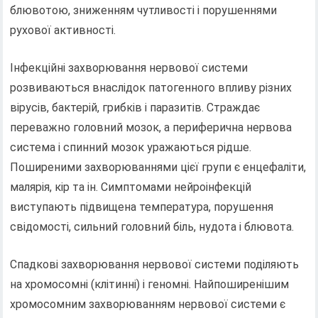
блювотою, зниженням чутливості і порушеннями
рухової активності.
Інфекційні захворювання нервової системи
розвиваються внаслідок патогенного впливу різних
вірусів, бактерій, грибків і паразитів. Страждає
переважно головний мозок, а периферична нервова
система і спинний мозок уражаються рідше.
Поширеними захворюваннями цієї групи є енцефаліти,
малярія, кір та ін. Симптомами нейроінфекцій
виступають підвищена температура, порушення
свідомості, сильний головний біль, нудота і блювота.
Спадкові захворювання нервової системи поділяють
на хромосомні (клітинні) і геномні. Найпоширенішим
хромосомним захворюванням нервової системи є