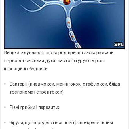
Вище згадувалося, що серед причин захворювань
нервової системи дуже часто фігурують різні
інфекційні збудники:
Бактерії (пневмокок, менінгокок, стафілокок, бліда
трепонема і стрептокок);
Різні грибки і паразити;
Віруси, що передаються повітряно-крапельним