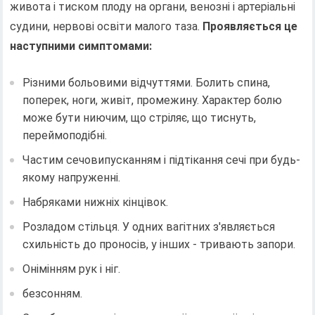
живота і тиском плоду на органи, венозні і артеріальні
судини, нервові освіти малого таза.
Проявляється це
наступними симптомами:
Різними больовими відчуттями. Болить спина,
поперек, ноги, живіт, промежину. Характер болю
може бути ниючим, що стріляє, що тиснуть,
переймоподібні.
Частим сечовипусканням і підтікання сечі при будь-
якому напруженні.
Набряками нижніх кінцівок.
Розладом стільця. У одних вагітних з'являється
схильність до проносів, у інших - тривають запори.
Онімінням рук і ніг.
безсонням.