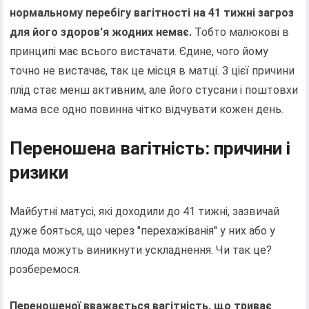
нормальному перебігу вагітності на 41 тижні загроз
для його здоров'я жодних немає.
Тобто малюкові в
принципі має всього вистачати. Єдине, чого йому
точно не вистачає, так це місця в матці. З цієї причини
плід стає менш активним, але його стусани і поштовхи
мама все одно повинна чітко відчувати кожен день.
Переношена вагітність: причини і
ризики
Майбутні матусі, які доходили до 41 тижні, зазвичай
дуже бояться, що через "перехажіванія" у них або у
плода можуть виникнути ускладнення. Чи так це?
розберемося.
Переношеної вважається вагітність, що триває