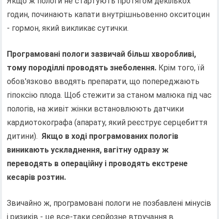
Якщо ж пологи не стартують протягом декількох
годин, починають капати внутрішньовенно окситоцин
- гормон, який викликає сутички.
Програмовані пологи зазвичай більш хворобливі,
тому породіллі проводять знеболення.
Крім того, їй
обов'язково вводять препарати, що попереджають
гіпоксію плода. Щоб стежити за станом малюка під час
пологів, на живіт жінки встановлюють датчики
кардиотокографа (апарату, який реєструє серцебиття
дитини).
Якщо в ході програмованих пологів
виникають ускладнення, вагітну одразу ж
переводять в операційну і проводять екстрене
кесарів розтин.
Звичайно ж, програмовані пологи не позбавлені мінусів
і ризиків - це все-таки серйозне втручання в