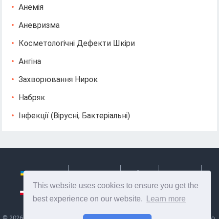
Анемія
Аневризма
Косметологічні Дефекти Шкіри
Ангіна
Захворювання Нирок
Набряк
Інфекції (вірусні, Бактеріальні)
Українська
Български
Česky
Hrvatski
This website uses cookies to ensure you get the
Polski
Slovenský
Slovenščina
Сербиан
best experience on our website.
Learn more
©
2026
Ze Signon
- Корисна інформація та поради по догляду за собою.