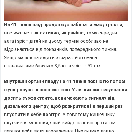
На 41 тижні плід продовжує набирати масу і рости,
але вже не так активно, як раніше,
тому середня
вага і зріст дітей на цьому терміні особливо не
відрізняється від показників попереднього тижня.
Якщо малюк народиться зараз, його маса
становитиме близько 3,5 кг, а зріст - 52 см.
Внутрішні органи плоду на 41 тижні повністю готові
функціонувати поза маткою
.
У легких синтезувалося
досить сурфактанта, вони чекають сигналу від
дихального центру, щоб розкритися і в перший раз
впустити в себе повітря
. У товстому кишечнику
скупчився меконий, який вийде назовні протягом
першої доби після народження. Нирки вже давно