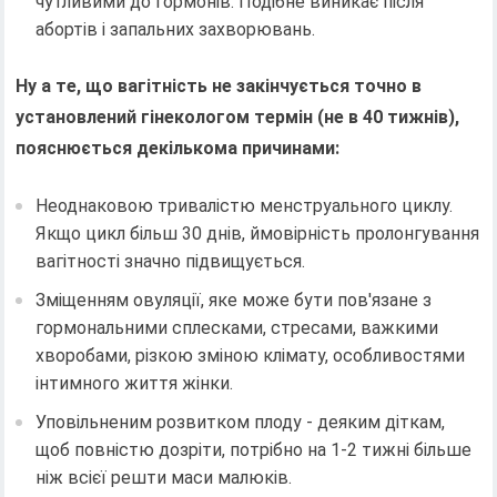
чутливими до гормонів. Подібне виникає після
абортів і запальних захворювань.
Ну а те, що вагітність не закінчується точно в
установлений гінекологом термін (не в 40 тижнів),
пояснюється декількома причинами:
Неоднаковою тривалістю менструального циклу.
Якщо цикл більш 30 днів, ймовірність пролонгування
вагітності значно підвищується.
Зміщенням овуляції, яке може бути пов'язане з
гормональними сплесками, стресами, важкими
хворобами, різкою зміною клімату, особливостями
інтимного життя жінки.
Уповільненим розвитком плоду - деяким діткам,
щоб повністю дозріти, потрібно на 1-2 тижні більше
ніж всієї решти маси малюків.