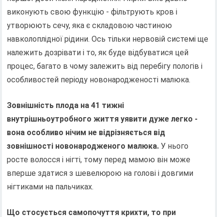
виконують свою функцію - фільтрують кров і
утворюють сечу, яка є складовою частиною
навколоплідної рідини. Ось тільки нервовій системі ще
належить дозрівати і то, як буде відбуватися цей
процес, багато в чому залежить від перебігу пологів і
особливостей періоду новонародженості малюка.
Зовнішність плода на 41 тижні
внутрішньоутробного життя уявити дуже легко -
вона особливо нічим не відрізняється від
зовнішності новонародженого малюка.
У нього
росте волосся і нігті, тому перед мамою він може
вперше здатися з шевелюрою на голові і довгими
нігтиками на пальчиках.
Що стосується самопочуття крихти, то при