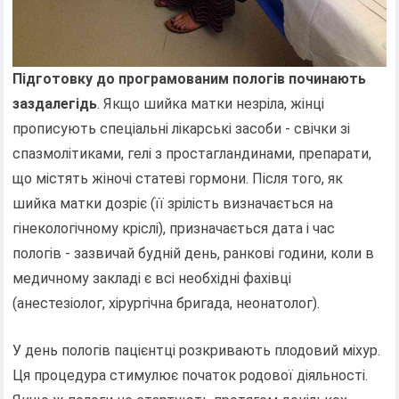
Підготовку до програмованим пологів починають
заздалегідь
. Якщо шийка матки незріла, жінці
прописують спеціальні лікарські засоби - свічки зі
спазмолітиками, гелі з простагландинами, препарати,
що містять жіночі статеві гормони. Після того, як
шийка матки дозріє (її зрілість визначається на
гінекологічному кріслі), призначається дата і час
пологів - зазвичай будній день, ранкові години, коли в
медичному закладі є всі необхідні фахівці
(анестезіолог, хірургічна бригада, неонатолог).
У день пологів пацієнтці розкривають плодовий міхур.
Ця процедура стимулює початок родової діяльності.