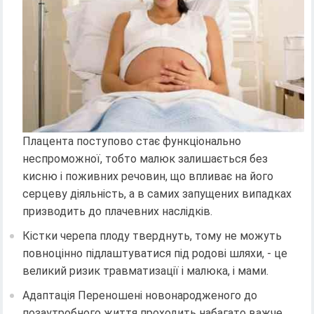
Плацента поступово стає функціонально
неспроможної, тобто малюк залишається без
кисню і поживних речовин, що впливає на його
серцеву діяльність, а в самих запущених випадках
призводить до плачевних наслідків.
Кістки черепа плоду тверднуть, тому не можуть
повноцінно підлаштуватися під родові шляхи, - це
великий ризик травматизації і малюка, і мами.
Адаптація Переношені новонародженого до
позаутробного життя проходить набагато важче.