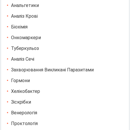
Анальгетики
Аналіз Крові
Біохімія
Онкомаркери
Туберкульоз
Аналіз Сечі
Захворювання Викликані Паразитами
Гормони
Хелікобактер
Зіскрібки
Венерологія
Проктологія