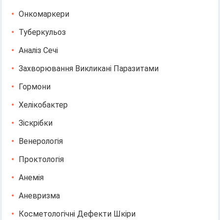
Онкомаркери
Туберкульоз
Аналіз Сечі
Захворювання Викликані Паразитами
Гормони
Хелікобактер
Зіскрібки
Венерологія
Проктологія
Анемія
Аневризма
Косметологічні Дефекти Шкіри