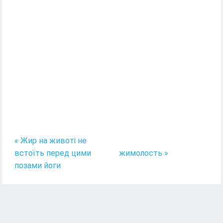
« Жир на животі не
встоїть перед цими
жимолость »
позами йоги