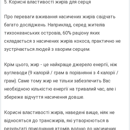
Корисні властивості жирів для серця
Про переваги вживання насичених жирів свідчать
багато досліджень. Наприклад, серед жителів
тихоокеанських островів, 60% раціону яких
складається з насичених жирів кокоса, практично не
зустрічається людей з хворим серцем.
Крім цього, жир - це найкраще джерело енергії, ніж
вуглеводи (9 калорій / грам в порівнянні з 4 калорії /
грам). Саме тому жир не тільки забезпечить Вас
необхідною кількістю енергії на тривалий час, але і
збереже відчуття насичення довше.
Корисні властивості жирів, наведені вище, ніяк не
відносяться до трансжирів, які утворюються в
результаті приєднання атомів водню до насичених