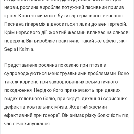
нерви, рослина виробляє потужний пасивний прилив
крові. Конгестии може бути і артеріальної і венозної.
Пасивна гіперемія відноситься тільки до вен і артерій.
Крім нервового дії, жовтий жасмин впливає на слизові
поверхні. Він виробляє практично такий же ефект, як і
Sepia і Kalmia.
Представлене рослина показано при птозе з
супроводжуються менструальними проблемами. Воно
також корисно при захворюваннях ревматичного
походження. Нерідко його призначають при деяких
видах головного болю, при скруті дихання і серйозних
дефектів ковтальних м'язів. Жовтий жасмин
ефективний при гонореї. Він знімає різку болючість під
час сечовипускання.