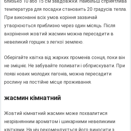
близько 10 або 15 см завдовжки. Найбільш сприятлива
температура для посадки становить 20 градусів тепла.
При виконанні всіх умов коріння зазвичай
утворюються приблизно через один місяць. Після
вкорінення жовтий жасмин можна пересадити в
невеликий горщик з легкої землею.
Оберігайте квітка від жарких променів сонця, поки він
не зміцніє. Не забувайте поливати і обприскувати. При
появі нових молодих пагонів, можна пересадити
рослину на постійне місце проживання.
жасмин кімнатний
Жовтий кімнатний жасмин може похвалитися
незрівнянним ароматом і шикарними невеликими
квітками. На ніч рекомендується його виносити з