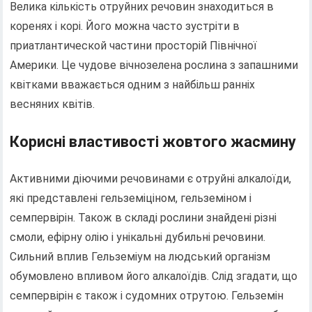
Велика кількість отруйних речовин знаходиться в
коренях і корі. Його можна часто зустріти в
приатлантической частини просторій Північної
Америки. Це чудове вічнозелена рослина з запашними
квітками вважається одним з найбільш ранніх
весняних квітів.
Корисні властивості жовтого жасмину
Активними діючими речовинами є отруйні алкалоїди,
які представлені гельземіціном, гельземіном і
семпервірін. Також в складі рослини знайдені різні
смоли, ефірну олію і унікальні дубильні речовини.
Сильний вплив Гельземіум на людський організм
обумовлено впливом його алкалоїдів. Слід згадати, що
семпервірін є також і судомних отрутою. Гельземін