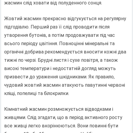
жасмин слід ховати від полуденного сонця.
Жовтий жасмин прекрасно відгукується на регулярну
підгодівлю. Перший раз її слід проводити після
утворення бутонів, а потім продовжувати під час
всього періоду цвітіння. Повноцінні мінеральні та
органічні добрива рекомендується вносити кожні два
тижні по черзі. Брудні листя і сухе повітря, а також
високі температури і недостатній догляд можуть
призвести до ураження шкідниками. Як правило,
чудовий жовтий жасмин атакують павутинні червоні
кліщі, попелиці та білокрилки.
Кімнатний жасмин розмножується відводками і
живцями. Слід згадати, що в період активного росту
все живці легко вкорінюються. Вони повинні бути