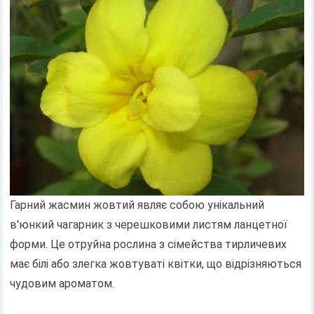
Гарний жасмин жовтий являє собою унікальний
в'юнкий чагарник з черешковими листям ланцетної
форми. Це отруйна рослина з сімейства тирличевих
має білі або злегка жовтуваті квітки, що відрізняються
чудовим ароматом.