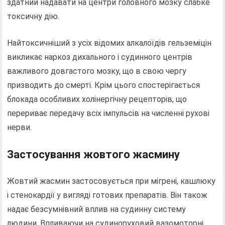
здатний надавати на центри головного мозку слабке
токсичну дію.
Найтоксичніший з усіх відомих алкалоїдів гельземіцін
викликає наркоз дихального і судинного центрів
важливого довгастого мозку, що в свою чергу
призводить до смерті. Крім цього спостерігається
блокада особливих холінергічну рецепторів, що
перериває передачу всіх імпульсів на численні рухові
нерви.
Застосування жовтого жасмину
Жовтий жасмин застосовується при мігрені, кашлюку
і стенокардії у вигляді готових препаратів. Він також
надає безсумнівний вплив на судинну систему
людини. Впливаючи на судиноруховий вазомоторні