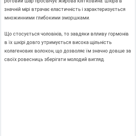
роговий шар просвічує жирова клітковина. Шкіра в
значній мірі втрачає еластичність і характеризується
множинними глибокими зморшками.
Що стосується чоловіків, то завдяки впливу гормонів
в їх шкірі довго утримується висока щільність
колагенових волокон, що дозволяє їм значно довше за
своїх ровесниць зберігати молодий вигляд.