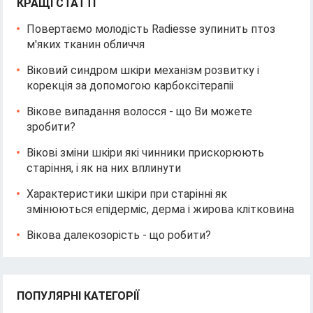
КРАЩІ СТАТТІ
Повертаємо молодість Radiesse зупинить птоз
м'яких тканин обличчя
Віковий синдром шкіри механізм розвитку і
корекція за допомогою карбоксітерапіі
Вікове випадання волосся - що Ви можете
зробити?
Вікові зміни шкіри які чинники прискорюють
старіння, і як на них вплинути
Характеристики шкіри при старінні як
змінюються епідерміс, дерма і жирова клітковина
Вікова далекозорість - що робити?
ПОПУЛЯРНІ КАТЕГОРІЇ