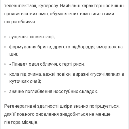
телеангіектазії, куперозу. Найбільш характерні зовнішні
прояви вікових змін, обумовлених властивостями
шкіри обличчя:
лущення, пігментації;
формування брилів, другого підборіддя, зморшок на
шиї;
«Пливе» овал обличчя, стерті риси;
кола під очима, важкі повіки, виразні «гусячі лапки» в
куточках очей;
значне поглиблення носогубних складок.
Регенеративні здатності шкіри значно погіршується,
для її повного оновлення знадобиться не менше
півтора місяців.