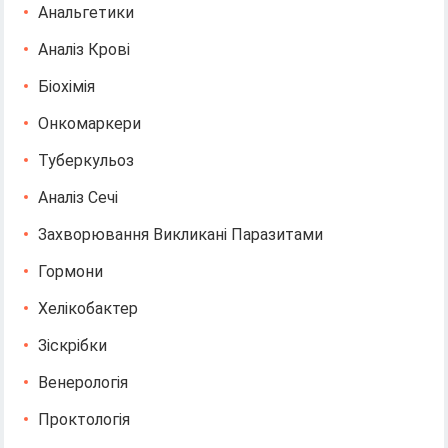
Анальгетики
Аналіз Крові
Біохімія
Онкомаркери
Туберкульоз
Аналіз Сечі
Захворювання Викликані Паразитами
Гормони
Хелікобактер
Зіскрібки
Венерологія
Проктологія