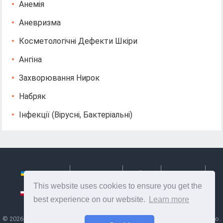
Анемія
Аневризма
Косметологічні Дефекти Шкіри
Ангіна
Захворювання Нирок
Набряк
Інфекції (вірусні, Бактеріальні)
Українська
Български
Česky
Hrvatski
This website uses cookies to ensure you get the
Polski
Slovenský
Slovenščina
Сербиан
best experience on our website.
Learn more
©
2026
Ze Signon
- Корисна інформація та поради по догляду за собою.