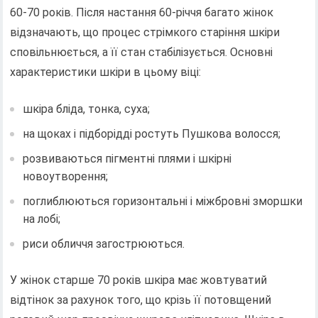
60-70 років. Після настання 60-річчя багато жінок
відзначають, що процес стрімкого старіння шкіри
сповільнюється, а її стан стабілізується. Основні
характеристики шкіри в цьому віці:
шкіра бліда, тонка, суха;
на щоках і підборідді ростуть Пушкова волосся;
розвиваються пігментні плями і шкірні
новоутворення;
поглиблюються горизонтальні і міжбровні зморшки
на лобі;
риси обличчя загострюються.
У жінок старше 70 років шкіра має жовтуватий
відтінок за рахунок того, що крізь її потовщений