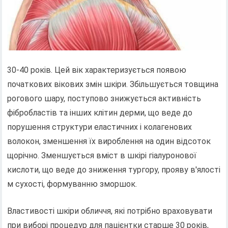
30-40 років. Цей вік характеризується появою
початкових вікових змін шкіри. Збільшується товщина
рогового шару, поступово знижується активність
фібробластів та інших клітин дерми, що веде до
порушення структури еластичних і колагенових
волокон, зменшення їх вироблення на один відсоток
щорічно. Зменшується вміст в шкірі гіалуронової
кислоти, що веде до зниження тургору, прояву в'ялості
м сухості, формуванню зморшок.
Властивості шкіри обличчя, які потрібно враховувати
при виборі процедур для пацієнтки старше 30 років,