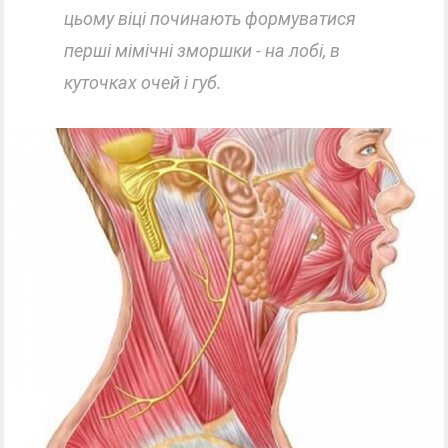
цьому віці починають формуватися
перші мімічні зморшки - на лобі, в
куточках очей і губ.